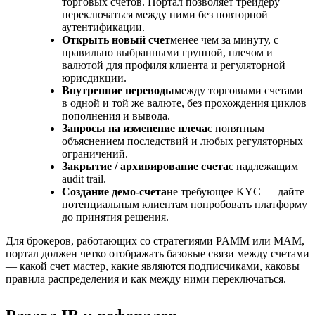
торговых счетов. Портал позволяет трейдеру
переключаться между ними без повторной
аутентификации.
Открыть новый счет
менее чем за минуту, с
правильно выбранными группой, плечом и
валютой для профиля клиента и регуляторной
юрисдикции.
Внутренние переводы
между торговыми счетами
в одной и той же валюте, без прохождения циклов
пополнения и вывода.
Запросы на изменение плеча
с понятным
объяснением последствий и любых регуляторных
ограничений.
Закрытие / архивирование счета
с надлежащим
audit trail.
Создание демо-счета
не требующее KYC — дайте
потенциальным клиентам попробовать платформу
до принятия решения.
Для брокеров, работающих со стратегиями PAMM или MAM,
портал должен четко отображать базовые связи между счетами
— какой счет мастер, какие являются подписчиками, каковы
правила распределения и как между ними переключаться.