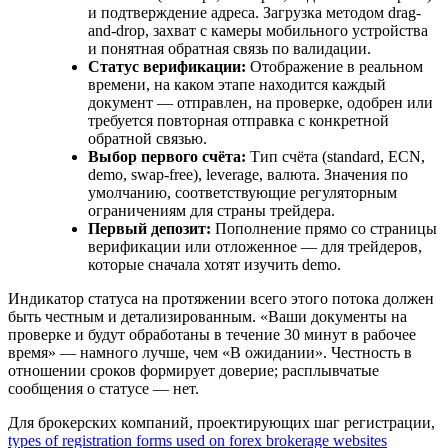
и подтверждение адреса. Загрузка методом drag-
and-drop, захват с камеры мобильного устройства
и понятная обратная связь по валидации.
Статус верификации:
Отображение в реальном
времени, на каком этапе находится каждый
документ — отправлен, на проверке, одобрен или
требуется повторная отправка с конкретной
обратной связью.
Выбор первого счёта:
Тип счёта (standard, ECN,
demo, swap-free), leverage, валюта. Значения по
умолчанию, соответствующие регуляторным
ограничениям для страны трейдера.
Первый депозит:
Пополнение прямо со страницы
верификации или отложенное — для трейдеров,
которые сначала хотят изучить demo.
Индикатор статуса на протяжении всего этого потока должен
быть честным и детализированным. «Ваши документы на
проверке и будут обработаны в течение 30 минут в рабочее
время» — намного лучше, чем «В ожидании». Честность в
отношении сроков формирует доверие; расплывчатые
сообщения о статусе — нет.
Для брокерских компаний, проектирующих шаг регистрации,
types of registration forms used on forex brokerage websites