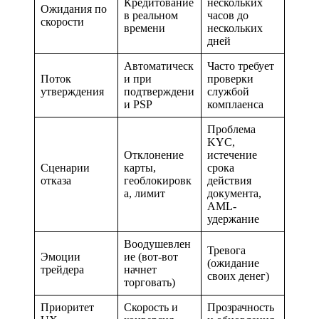
Кредитование
нескольких
Ожидания по
в реальном
часов до
скорости
времени
нескольких
дней
Автоматическ
Часто требует
Поток
и при
проверки
утверждения
подтверждени
службой
и PSP
комплаенса
Проблема
KYC,
Отклонение
истечение
Сценарии
карты,
срока
отказа
геоблокировк
действия
а, лимит
документа,
AML-
удержание
Воодушевлен
Тревога
Эмоции
ие (вот-вот
(ожидание
трейдера
начнет
своих денег)
торговать)
Приоритет
Скорость и
Прозрачность