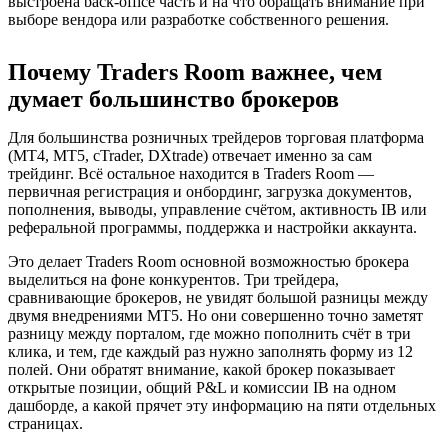
выстроена back-office часть и на что обращать внимание при
выборе вендора или разработке собственного решения.
Почему Traders Room важнее, чем
думает большинство брокеров
Для большинства розничных трейдеров торговая платформа
(MT4, MT5, cTrader, DXtrade) отвечает именно за сам
трейдинг. Всё остальное находится в Traders Room —
первичная регистрация и онбординг, загрузка документов,
пополнения, выводы, управление счётом, активность IB или
реферальной программы, поддержка и настройки аккаунта.
Это делает Traders Room основной возможностью брокера
выделиться на фоне конкурентов. Три трейдера,
сравнивающие брокеров, не увидят большой разницы между
двумя внедрениями MT5. Но они совершенно точно заметят
разницу между порталом, где можно пополнить счёт в три
клика, и тем, где каждый раз нужно заполнять форму из 12
полей. Они обратят внимание, какой брокер показывает
открытые позиции, общий P&L и комиссии IB на одном
дашборде, а какой прячет эту информацию на пяти отдельных
страницах.