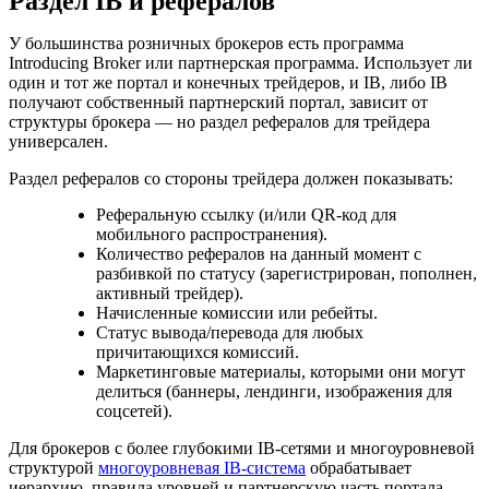
Раздел IB и рефералов
У большинства розничных брокеров есть программа
Introducing Broker или партнерская программа. Использует ли
один и тот же портал и конечных трейдеров, и IB, либо IB
получают собственный партнерский портал, зависит от
структуры брокера — но раздел рефералов для трейдера
универсален.
Раздел рефералов со стороны трейдера должен показывать:
Реферальную ссылку (и/или QR-код для
мобильного распространения).
Количество рефералов на данный момент с
разбивкой по статусу (зарегистрирован, пополнен,
активный трейдер).
Начисленные комиссии или ребейты.
Статус вывода/перевода для любых
причитающихся комиссий.
Маркетинговые материалы, которыми они могут
делиться (баннеры, лендинги, изображения для
соцсетей).
Для брокеров с более глубокими IB-сетями и многоуровневой
структурой
многоуровневая IB-система
обрабатывает
иерархию, правила уровней и партнерскую часть портала,