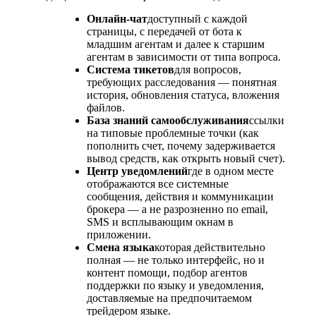
Онлайн-чат
доступный с каждой
страницы, с передачей от бота к
младшим агентам и далее к старшим
агентам в зависимости от типа вопроса.
Система тикетов
для вопросов,
требующих расследования — понятная
история, обновления статуса, вложения
файлов.
База знаний самообслуживания
ссылки
на типовые проблемные точки (как
пополнить счет, почему задерживается
вывод средств, как открыть новый счет).
Центр уведомлений
где в одном месте
отображаются все системные
сообщения, действия и коммуникации
брокера — а не разрозненно по email,
SMS и всплывающим окнам в
приложении.
Смена языка
которая действительно
полная — не только интерфейс, но и
контент помощи, подбор агентов
поддержки по языку и уведомления,
доставляемые на предпочитаемом
трейдером языке.