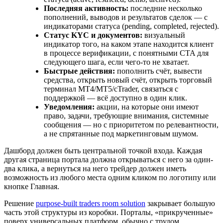
Последняя активность:
последние несколько
пополнений, выводов и результатов сделок — с
индикаторами статуса (pending, completed, rejected).
Статус KYC и документов:
визуальный
индикатор того, на каком этапе находится клиент
в процессе верификации, с понятными CTA для
следующего шага, если чего-то не хватает.
Быстрые действия:
пополнить счёт, вывести
средства, открыть новый счёт, открыть торговый
терминал MT4/MT5/cTrader, связаться с
поддержкой — всё доступно в один клик.
Уведомления:
акции, на которые они имеют
право, задачи, требующие внимания, системные
сообщения — но с приоритетом по релевантности,
а не спрятанные под маркетинговым шумом.
Дашборд должен быть центральной точкой входа. Каждая
другая страница портала должна открываться с него за один-
два клика, а вернуться на него трейдер должен иметь
возможность из любого места одним кликом по логотипу или
кнопке Главная.
Решение
purpose-built traders room solution
закрывает большую
часть этой структуры из коробки. Порталы, «прикрученные»
поверх универсальных платформ, обычно с трудом