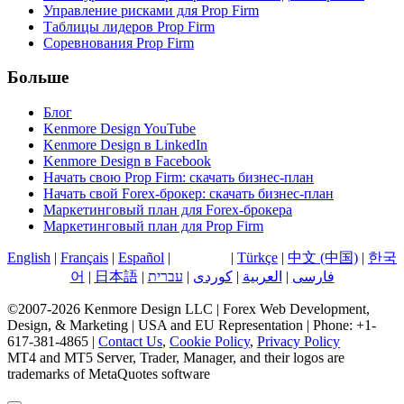
Управление рисками для Prop Firm
Таблицы лидеров Prop Firm
Соревнования Prop Firm
Больше
Блог
Kenmore Design YouTube
Kenmore Design в LinkedIn
Kenmore Design в Facebook
Начать свою Prop Firm: скачать бизнес-план
Начать свой Forex-брокер: скачать бизнес-план
Маркетинговый план для Forex-брокера
Маркетинговый план для Prop Firm
English
|
Français
|
Español
|
Русский
|
Türkçe
|
中文 (中国)
|
한국
어
|
日本語
|
עברית
|
کوردی
|
العربية
|
فارسی
©2007-2026 Kenmore Design LLC | Forex Web Development,
Design, & Marketing | USA and EU Representation | Phone: +1-
617-381-4865 |
Contact Us
,
Cookie Policy
,
Privacy Policy
MT4 and MT5 Server, Trader, Manager, and their logos are
trademarks of MetaQuotes software