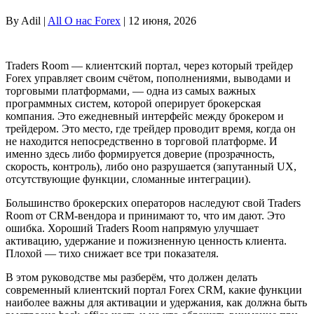
By Adil |
All О нас Forex
| 12 июня, 2026
Traders Room — клиентский портал, через который трейдер
Forex управляет своим счётом, пополнениями, выводами и
торговыми платформами, — одна из самых важных
программных систем, которой оперирует брокерская
компания. Это ежедневный интерфейс между брокером и
трейдером. Это место, где трейдер проводит время, когда он
не находится непосредственно в торговой платформе. И
именно здесь либо формируется доверие (прозрачность,
скорость, контроль), либо оно разрушается (запутанный UX,
отсутствующие функции, сломанные интеграции).
Большинство брокерских операторов наследуют свой Traders
Room от CRM-вендора и принимают то, что им дают. Это
ошибка. Хороший Traders Room напрямую улучшает
активацию, удержание и пожизненную ценность клиента.
Плохой — тихо снижает все три показателя.
В этом руководстве мы разберём, что должен делать
современный клиентский портал Forex CRM, какие функции
наиболее важны для активации и удержания, как должна быть