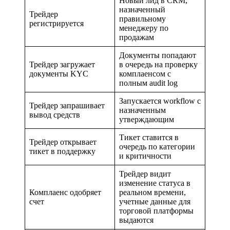
Новый лид в CRM,
назначенный
Трейдер
правильному
регистрируется
менеджеру по
продажам
Документы попадают
Трейдер загружает
в очередь на проверку
документы KYC
комплаенсом с
полным audit log
Запускается workflow с
Трейдер запрашивает
назначенным
вывод средств
утверждающим
Тикет ставится в
Трейдер открывает
очередь по категории
тикет в поддержку
и критичности
Трейдер видит
изменение статуса в
Комплаенс одобряет
реальном времени,
счет
учетные данные для
торговой платформы
выдаются