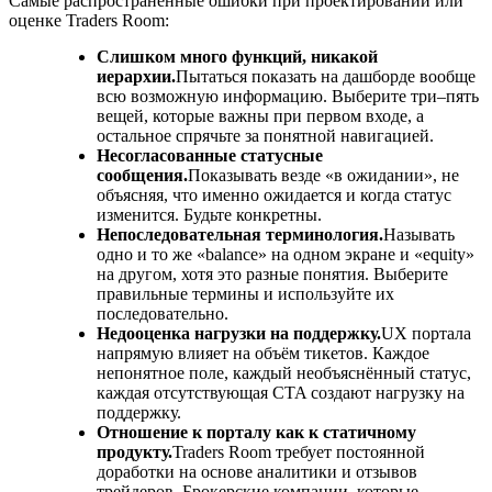
Самые распространённые ошибки при проектировании или
оценке Traders Room:
Слишком много функций, никакой
иерархии.
Пытаться показать на дашборде вообще
всю возможную информацию. Выберите три–пять
вещей, которые важны при первом входе, а
остальное спрячьте за понятной навигацией.
Несогласованные статусные
сообщения.
Показывать везде «в ожидании», не
объясняя, что именно ожидается и когда статус
изменится. Будьте конкретны.
Непоследовательная терминология.
Называть
одно и то же «balance» на одном экране и «equity»
на другом, хотя это разные понятия. Выберите
правильные термины и используйте их
последовательно.
Недооценка нагрузки на поддержку.
UX портала
напрямую влияет на объём тикетов. Каждое
непонятное поле, каждый необъяснённый статус,
каждая отсутствующая CTA создают нагрузку на
поддержку.
Отношение к порталу как к статичному
продукту.
Traders Room требует постоянной
доработки на основе аналитики и отзывов
трейдеров. Брокерские компании, которые