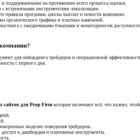
 и поддержанными на протяжении всего процесса оценки.
но с встроенными инструментами локализации.
йте правила программ, циклы выплат и новости компании.
жки органического трафика и платных кампаний.
 хостинга с ежедневными бэкапами и мониторингом доступности
-компании?
румент для онбординга трейдеров и операционной эффективност
ность с первого дня.
 сайтов для Prop Firm
которые включают всё, что нужно, чтоб
дней.
й.
роверенных моделях поведения трейдеров.
 доступ к дашбордам и платежные инструменты.
оста.