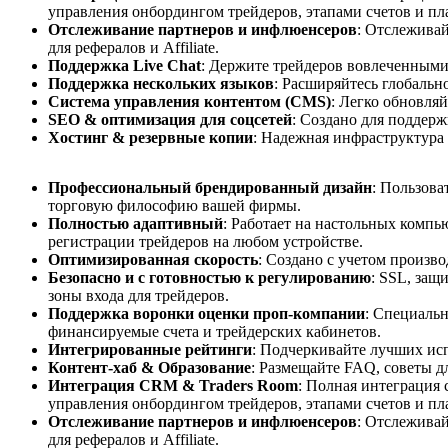
управления онбордингом трейдеров, этапами счетов и пл
Отслеживание партнеров и инфлюенсеров
: Отслежива
для рефералов и Affiliate.
Поддержка Live Chat
: Держите трейдеров вовлеченными
Поддержка нескольких языков
: Расширяйтесь глобаль
Система управления контентом (CMS)
: Легко обновля
SEO & оптимизация для соцсетей
: Создано для поддер
Хостинг & резервные копии
: Надежная инфраструктура
Профессиональный брендированный дизайн
: Пользова
торговую философию вашей фирмы.
Полностью адаптивный
: Работает на настольных комп
регистрации трейдеров на любом устройстве.
Оптимизированная скорость
: Создано с учетом произво
Безопасно и с готовностью к регулированию
: SSL, защ
зоны входа для трейдеров.
Поддержка воронки оценки проп-компании
: Специальн
финансируемые счета и трейдерских кабинетов.
Интегрированные рейтинги
: Подчеркивайте лучших ис
Контент-хаб & Образование
: Размещайте FAQ, советы д
Интеграция CRM & Traders Room
: Полная интеграция
управления онбордингом трейдеров, этапами счетов и пл
Отслеживание партнеров и инфлюенсеров
: Отслежива
для рефералов и Affiliate.