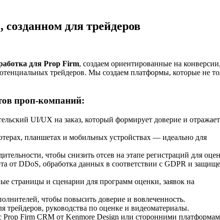
, созданном для трейдеров
работка для Prop Firm
, создаем ориентированные на конверсии
отенциальных трейдеров. Мы создаем платформы, которые не то
тов проп-компаний:
тельский UI/UX на заказ, который формирует доверие и отражает
ьютерах, планшетах и мобильных устройствах — идеально для
дительности, чтобы снизить отсев на этапе регистраций для оце
ита от DDoS, обработка данных в соответствии с GDPR и защищ
ые страницы и сценарии для программ оценки, заявок на
полнителей, чтобы повысить доверие и вовлеченность.
ля трейдеров, руководства по оценке и видеоматериалы.
 с Prop Firm CRM от Kenmore Design или сторонними платформам