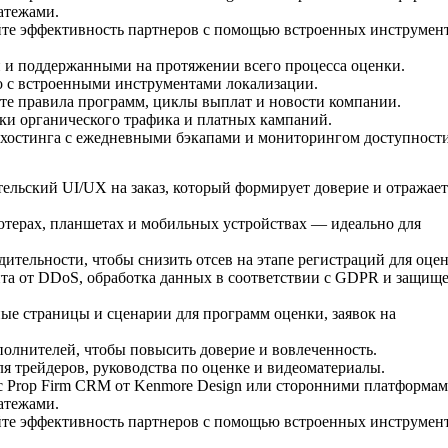
атежами.
йте эффективность партнеров с помощью встроенных инструмен
 и поддержанными на протяжении всего процесса оценки.
но с встроенными инструментами локализации.
йте правила программ, циклы выплат и новости компании.
жки органического трафика и платных кампаний.
 хостинга с ежедневными бэкапами и мониторингом доступности
тельский UI/UX на заказ, который формирует доверие и отражает
ьютерах, планшетах и мобильных устройствах — идеально для
дительности, чтобы снизить отсев на этапе регистраций для оце
ита от DDoS, обработка данных в соответствии с GDPR и защищ
ые страницы и сценарии для программ оценки, заявок на
полнителей, чтобы повысить доверие и вовлеченность.
ля трейдеров, руководства по оценке и видеоматериалы.
 с Prop Firm CRM от Kenmore Design или сторонними платформам
атежами.
йте эффективность партнеров с помощью встроенных инструмен