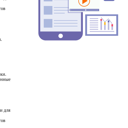
тов
.
нки.
енные
и для
тов