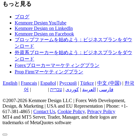
もっと見る
ブログ
Kenmore Design YouTube
Kenmore Design on LinkedIn
Kenmore Design on Facebook
プロップファームを始めよう：ビジネスプランをダウ
ンロード
外資系ブローカーを始めよう：ビジネスプランをダウ
ンロード
Forexブローカーマーケティングプラン
Prop Firmマーケティングプラン
English
|
Français
|
Español
|
Русский
|
Türkçe
|
中文 (中国)
|
한국
어
|
日本語
|
עברית
|
کوردی
|
العربية
|
فارسی
©2007-2026 Kenmore Design LLC | Forex Web Development,
Design, & Marketing | USA and EU Representation | Phone: +1-
617-381-4865 |
Contact Us
,
Cookie Policy
,
Privacy Policy
MT4 and MT5 Server, Trader, Manager, and their logos are
trademarks of MetaQuotes software