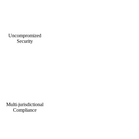
Uncompromized
Security
Multi-jurisdictional
Compliance