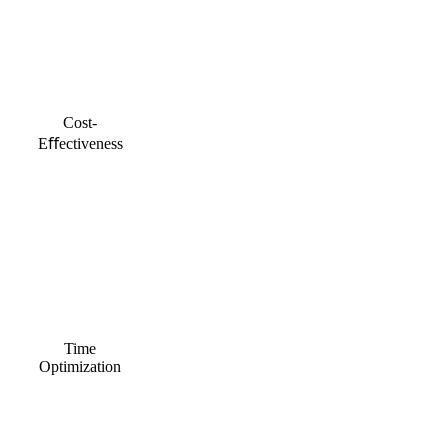
Cost-
Eﬀectiveness
Time
Optimization