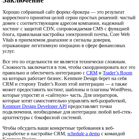
Заключение
Хорошо собранный сайт форекс-брокера — это результат
корректного принятия целой серии простых решений: чистый
домен с соответствующим адресом компании, надежный
хостинг с защитой CDN, сопровождаемая CMS с функцией
блога, правильная настройка электронной почты, Core Web
Vitals в приемлемом диапазоне и сигналы доверия,
отражающие легитимную операцию в сфере финансовых
услуг.
Все это по отдельности не является технически сложным.
Сложность заключается в том, чтобы скоординировать все это
правильно и обеспечить интеграцию с
CRM
и
Trader’s Room
на которых работает бизнес. Kenmore Design берет на себя
CRM и сторону Trader’s Room этой интеграции — а также
может предоставить хостинг, шаблоны и плагины WordPress,
которые упростят и «сайтную» часть. Для операторов,
которые хотят самостоятельно управлять веб-разработкой,
Kenmore Design Developer API
предоставляет точки
подключения, необходимые для интеграции любой веб-стек-
архитектуры с бэкофисной системой.
Чтобы обсудить ваши конкретные требования к веб-
разработке и настройке CRM,
schedule a demo
с командой