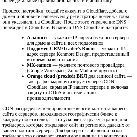
более детальные правила безопасности и аналитику.
Процесс настройки: создайте аккаунт в Cloudflare, добавьте
домен и обновите nameservers у регистратора домена, чтобы
они указывали на Cloudflare. После этого управление DNS
переходит в Cloudflare. В панели DNS Cloudflare настройте:
A-записи
— укажите IP-адреса нужного сервера
для домена сайта и всех поддоменов
Поддомен CRM/Trader’s Room
— укажите IP-
адрес сервера Kenmore Design, предоставленный
во время развертывания
MX-записи
— укажите почтового провайдера
(Google Workspace, Zoho Mail или другого)
Orange cloud (proxied) ВКЛ
для записей сайта —
так трафик маршрутизируется через CDN
Cloudflare, скрывая IP вашего сервера и включая
защиту от DDoS и оптимизацию
производительности
CDN распределяет кэшированные версии контента вашего
сайта с серверов, находящихся географически ближе к
каждому посетителю, — это ускоряет загрузку страниц для
трейдеров, которые открывают сайт из регионов, далеких от
вашего хостинг-сервера. Для брокера с глобальной базой
трейдеров это оказывает измеримое влияние на конверсию.