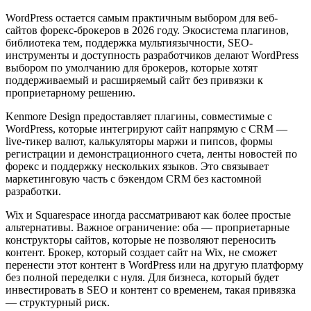
WordPress остается самым практичным выбором для веб-
сайтов форекс-брокеров в 2026 году. Экосистема плагинов,
библиотека тем, поддержка мультиязычности, SEO-
инструменты и доступность разработчиков делают WordPress
выбором по умолчанию для брокеров, которые хотят
поддерживаемый и расширяемый сайт без привязки к
проприетарному решению.
Kenmore Design предоставляет плагины, совместимые с
WordPress, которые интегрируют сайт напрямую с CRM —
live-тикер валют, калькуляторы маржи и пипсов, формы
регистрации и демонстрационного счета, ленты новостей по
форекс и поддержку нескольких языков. Это связывает
маркетинговую часть с бэкендом CRM без кастомной
разработки.
Wix и Squarespace иногда рассматривают как более простые
альтернативы. Важное ограничение: оба — проприетарные
конструкторы сайтов, которые не позволяют переносить
контент. Брокер, который создает сайт на Wix, не сможет
перенести этот контент в WordPress или на другую платформу
без полной переделки с нуля. Для бизнеса, который будет
инвестировать в SEO и контент со временем, такая привязка
— структурный риск.