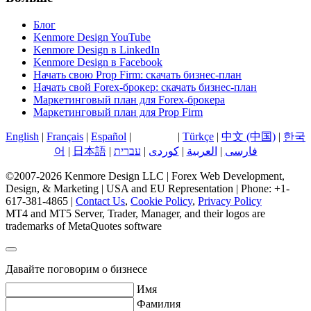
Блог
Kenmore Design YouTube
Kenmore Design в LinkedIn
Kenmore Design в Facebook
Начать свою Prop Firm: скачать бизнес-план
Начать свой Forex-брокер: скачать бизнес-план
Маркетинговый план для Forex-брокера
Маркетинговый план для Prop Firm
English
|
Français
|
Español
|
Русский
|
Türkçe
|
中文 (中国)
|
한국
어
|
日本語
|
עברית
|
کوردی
|
العربية
|
فارسی
©2007-2026 Kenmore Design LLC | Forex Web Development,
Design, & Marketing | USA and EU Representation | Phone: +1-
617-381-4865 |
Contact Us
,
Cookie Policy
,
Privacy Policy
MT4 and MT5 Server, Trader, Manager, and their logos are
trademarks of MetaQuotes software
Давайте поговорим о бизнесе
Имя
Фамилия