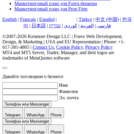
Маркетинговый план для Forex-брокера
Маркетинговый план для Prop Firm
English
|
Français
|
Español
|
Русский
|
Türkçe
|
中文 (中国)
|
한국
어
|
日本語
|
עברית
|
کوردی
|
العربية
|
فارسی
©2007-2026 Kenmore Design LLC | Forex Web Development,
Design, & Marketing | USA and EU Representation | Phone: +1-
617-381-4865 |
Contact Us
,
Cookie Policy
,
Privacy Policy
MT4 and MT5 Server, Trader, Manager, and their logos are
trademarks of MetaQuotes software
Давайте поговорим о бизнесе
Имя
Фамилия
Эл. почта
Телефон или Messenger
Telegram
WhatsApp
Phone
Телефон или Messenger
Telegram
WhatsApp
Phone