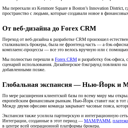
Мы переехали из Kenmore Square в Boston’s Innovation District
пространство с людьми, которые создавали новое в финансовых
От веб-дизайна до Forex CRM
Переход от веб-дизайна к разработке CRM произошел естествен
сталкивались брокеры, была не фронтенд-часть — а бэк-офисн
комплаенс-процессы — все это велось вручную или с помощью 
Мы полностью перешли в
Forex CRM
и разработку бэк-офиса, 
сценарий использования. Дизайнерское бэкграунд повлияло н
добавленными позже.
Глобальная экспансия — Нью-Йорк и 
По мере расширения клиентской базы по всему миру мы открыл
европейским финансовым рынкам. Нью-Йорк ставит нас в тот 
Между двумя офисами команда закрывает часовые пояса, котор
Экспансия также усилила партнерскую и интеграционную сеть
Интеграции, созданные в этот период —
MAM/PAMM
,
платеж
в центре всей операционной платформы брокера.