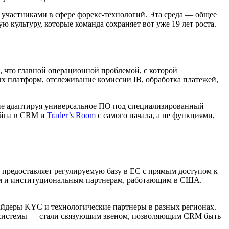
ими участниками в сфере форекс-технологий. Эта среда — общее
 культуру, которые команда сохраняет вот уже 19 лет роста.
, что главной операционной проблемой, с которой
х платформ, отслеживание комиссии IB, обработка платежей,
а не адаптируя универсальное ПО под специализированный
зайна в CRM и
Trader’s Room
с самого начала, а не функциями,
 предоставляет регулируемую базу в ЕС с прямым доступом к
орам и институциональным партнерам, работающим в США.
айдеры KYC и технологические партнеры в разных регионах.
 системы — стали связующим звеном, позволяющим CRM быть