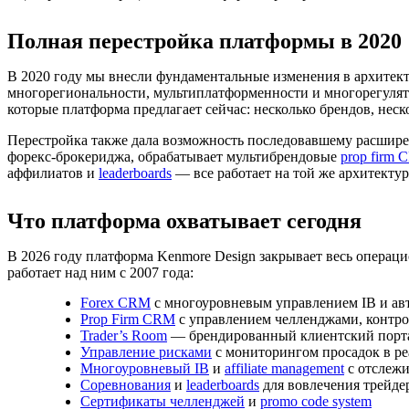
Полная перестройка платформы в 2020
В 2020 году мы внесли фундаментальные изменения в архитек
многорегиональности, мультиплатформенности и многорегулято
которые платформа предлагает сейчас: несколько брендов, не
Перестройка также дала возможность последовавшему расширени
форекс-брокериджа, обрабатывает мультибрендовые
prop firm
аффилиатов и
leaderboards
— все работает на той же архитекту
Что платформа охватывает сегодня
В 2026 году платформа Kenmore Design закрывает весь операци
работает над ним с 2007 года:
Forex CRM
с многоуровневым управлением IB и ав
Prop Firm CRM
с управлением челленджами, контр
Trader’s Room
— брендированный клиентский порта
Управление рисками
с мониторингом просадок в р
Многоуровневый IB
и
affiliate management
с отслежи
Соревнования
и
leaderboards
для вовлечения трейде
Сертификаты челленджей
и
promo code system