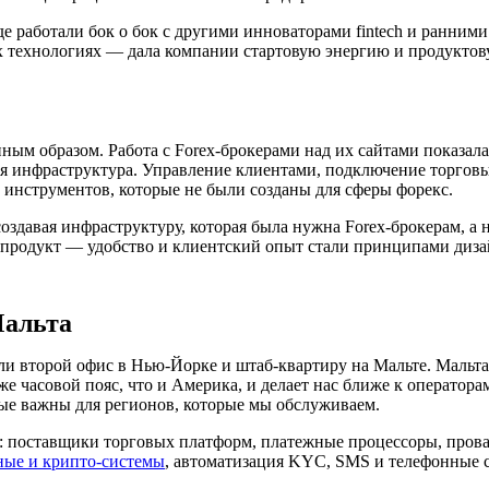
, где работали бок о бок с другими инноваторами fintech и ранн
 технологиях — дала компании стартовую энергию и продуктовую
ным образом. Работа с Forex-брокерами над их сайтами показала
ая инфраструктура. Управление клиентами, подключение торговы
инструментов, которые не были созданы для сферы форекс.
создавая инфраструктуру, которая была нужна Forex-брокерам, 
а продукт — удобство и клиентский опыт стали принципами ди
Мальта
и второй офис в Нью-Йорке и штаб-квартиру на Мальте. Мальта
же часовой пояс, что и Америка, и делает нас ближе к операт
ые важны для регионов, которые мы обслуживаем.
: поставщики торговых платформ, платежные процессоры, пров
ные и крипто-системы
, автоматизация KYC, SMS и телефонные