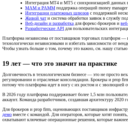
Интеграция MT4 и MT5 с синхронизацией данных по 
MAM и PAMM
поддержка операций money manager
Интеграции платежных шлюзов
с поддержкой неск
Живой чат
и система обработки заявок в службу по
Веб-дизайн и разработка
для форекс-брокеров и
веб
Разработческие API
для пользовательских интеграц
Платформа независима от поставщиков торговых платформ — по
технологически независимыми и избегать зависимости от венд
Чтобы узнать больше о том, почему это важно, см. нашу статью
19 лет — что это значит на практике
Долговечность в технологическом бизнесе — это не просто ве
регулировании и отраслевые консолидации. Брокеры и prop firm
потому что платформа идет в ногу с их ростом и с эволюцией о
В 2026 году платформа поддерживает более 1,5 млн пользовател
аккаунт. Команда разработчиков, создавшая архитектуру 2020 г
Для брокеров и prop firm, оценивающих поставщиков инфраст
демо
вместе с командой. Для операторов, которые хотят понять
охватывают ключевые операционные решения, которые важнее в