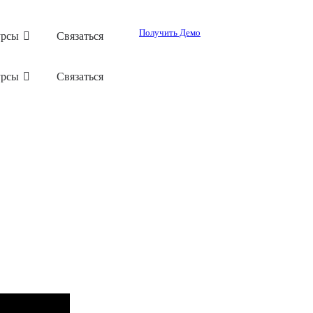
Получить Демо
урсы
Связаться
урсы
Связаться