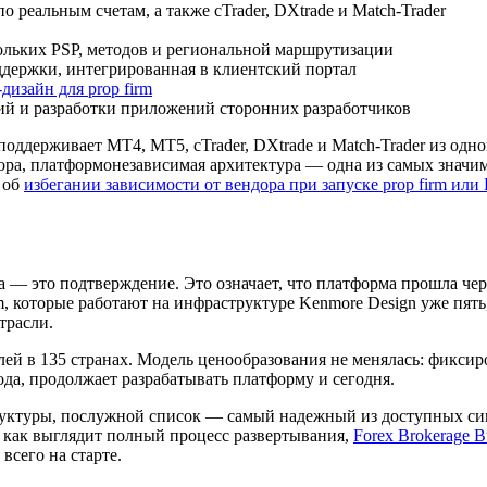
реальным счетам, а также cTrader, DXtrade и Match-Trader
ольких PSP, методов и региональной маршрутизации
ддержки, интегрированная в клиентский портал
-дизайн для prop firm
ий и разработки приложений сторонних разработчиков
ддерживает MT4, MT5, cTrader, DXtrade и Match-Trader из одно
ора, платформонезависимая архитектура — одна из самых значи
 об
избегании зависимости от вендора при запуске prop firm или
ха — это подтверждение. Это означает, что платформа прошла ч
, которые работают на инфраструктуре Kenmore Design уже пять,
трасли.
ей в 135 странах. Модель ценообразования не менялась: фиксиро
ода, продолжает разрабатывать платформу и сегодня.
руктуры, послужной список — самый надежный из доступных сиг
, как выглядит полный процесс развертывания,
Forex Brokerage B
сего на старте.