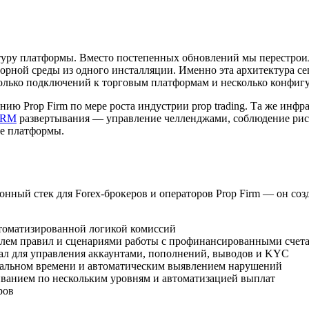
туру платформы. Вместо постепенных обновлений мы перестроил
рной среды из одного инсталляции. Именно эта архитектура се
сколько подключений к торговым платформам и несколько конфи
ю Prop Firm по мере роста индустрии prop trading. Та же инфр
 CRM
развертывания — управление челленджами, соблюдение риск
ре платформы.
онный стек для Forex-брокеров и операторов Prop Firm — он соз
томатизированной логикой комиссий
олем правил и сценариями работы с профинансированными счет
л для управления аккаунтами, пополнений, выводов и KYC
еальном времени и автоматическим выявлением нарушений
ванием по нескольким уровням и автоматизацией выплат
ров