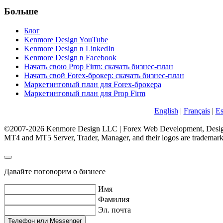
Больше
Блог
Kenmore Design YouTube
Kenmore Design в LinkedIn
Kenmore Design в Facebook
Начать свою Prop Firm: скачать бизнес-план
Начать свой Forex-брокер: скачать бизнес-план
Маркетинговый план для Forex-брокера
Маркетинговый план для Prop Firm
English
|
Français
|
Es
©2007-2026 Kenmore Design LLC | Forex Web Development, Design
MT4 and MT5 Server, Trader, Manager, and their logos are trademar
Давайте поговорим о бизнесе
Имя
Фамилия
Эл. почта
Телефон или Messenger