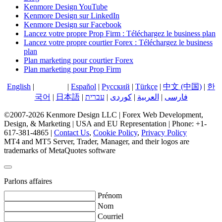
Kenmore Design YouTube
Kenmore Design sur LinkedIn
Kenmore Design sur Facebook
Lancez votre propre Prop Firm : Téléchargez le business plan
Lancez votre propre courtier Forex : Téléchargez le business
plan
Plan marketing pour courtier Forex
Plan marketing pour Prop Firm
English
|
Français
|
Español
|
Русский
|
Türkçe
|
中文 (中国)
|
한
국어
|
日本語
|
עברית
|
کوردی
|
العربية
|
فارسی
©2007-2026 Kenmore Design LLC | Forex Web Development,
Design, & Marketing | USA and EU Representation | Phone: +1-
617-381-4865 |
Contact Us
,
Cookie Policy
,
Privacy Policy
MT4 and MT5 Server, Trader, Manager, and their logos are
trademarks of MetaQuotes software
Parlons affaires
Prénom
Nom
Courriel