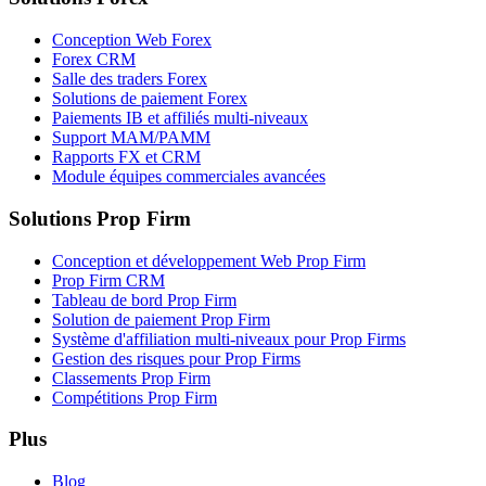
Conception Web Forex
Forex CRM
Salle des traders Forex
Solutions de paiement Forex
Paiements IB et affiliés multi-niveaux
Support MAM/PAMM
Rapports FX et CRM
Module équipes commerciales avancées
Solutions Prop Firm
Conception et développement Web Prop Firm
Prop Firm CRM
Tableau de bord Prop Firm
Solution de paiement Prop Firm
Système d'affiliation multi-niveaux pour Prop Firms
Gestion des risques pour Prop Firms
Classements Prop Firm
Compétitions Prop Firm
Plus
Blog