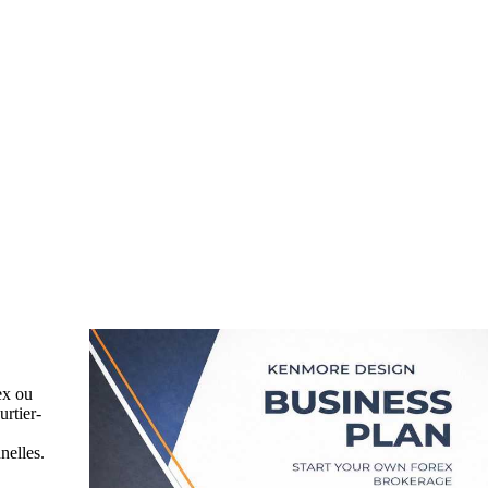
ex ou
urtier-
nelles.