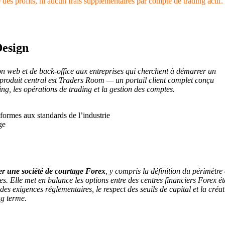
es profits, ni aucun frais supplémentaires par compte de trading actif.
Design
n web et de back-office aux entreprises qui cherchent à démarrer un
 produit central est Traders Room — un portail client complet conçu
ng, les opérations de trading et la gestion des comptes.
nformes aux standards de l’industrie
ge
r une société de courtage Forex
, y compris la définition du périmètre 
es. Elle met en balance les options entre des centres financiers Forex ét
des exigences réglementaires, le respect des seuils de capital et la créa
ng terme.