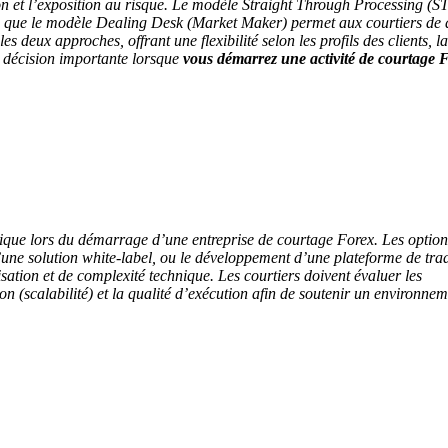
n et l’exposition au risque. Le modèle Straight Through Processing (S
dis que le modèle Dealing Desk (Market Maker) permet aux courtiers de d
s deux approches, offrant une flexibilité selon les profils des clients, la
e décision importante lorsque
vous démarrez une activité de courtage 
itique lors du démarrage d’une entreprise de courtage Forex. Les option
d’une solution white-label, ou le développement d’une plateforme de tra
ation et de complexité technique. Les courtiers doivent évaluer les
ion (scalabilité) et la qualité d’exécution afin de soutenir un environne