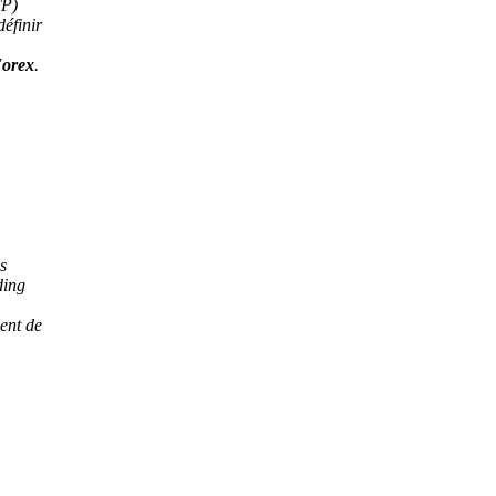
TP)
éfinir
Forex
.
s
ding
ment de