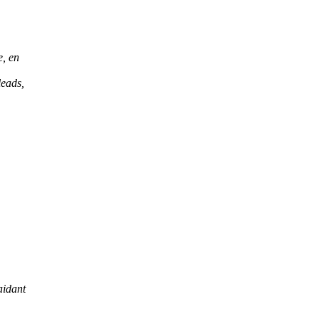
e, en
leads,
aidant