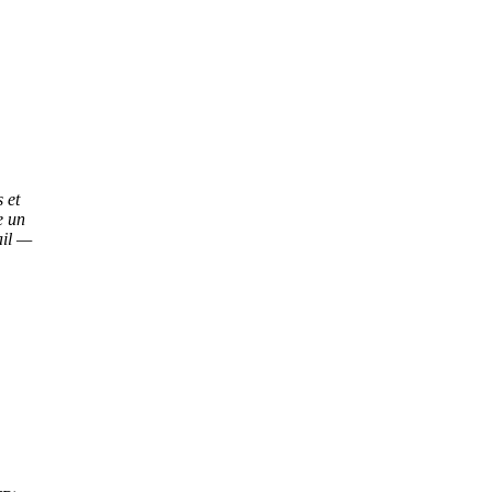
 et
e un
ail —