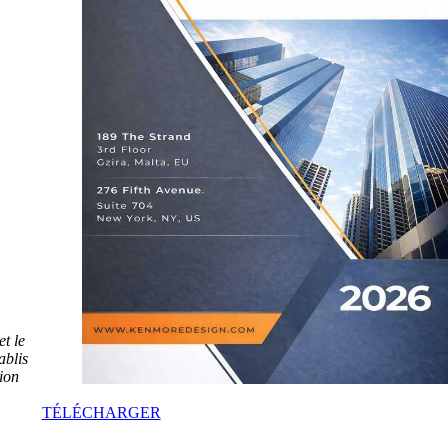
et le
ablis
tion
TÉLÉCHARGER