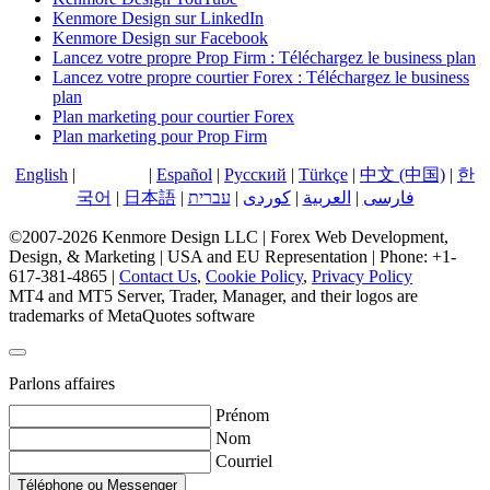
Kenmore Design sur LinkedIn
Kenmore Design sur Facebook
Lancez votre propre Prop Firm : Téléchargez le business plan
Lancez votre propre courtier Forex : Téléchargez le business
plan
Plan marketing pour courtier Forex
Plan marketing pour Prop Firm
English
|
Français
|
Español
|
Русский
|
Türkçe
|
中文 (中国)
|
한
국어
|
日本語
|
עברית
|
کوردی
|
العربية
|
فارسی
©2007-2026 Kenmore Design LLC | Forex Web Development,
Design, & Marketing | USA and EU Representation | Phone: +1-
617-381-4865 |
Contact Us
,
Cookie Policy
,
Privacy Policy
MT4 and MT5 Server, Trader, Manager, and their logos are
trademarks of MetaQuotes software
Parlons affaires
Prénom
Nom
Courriel
Téléphone ou Messenger