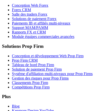
Conception Web Forex
Forex CRM
Salle des traders Forex
Solutions de paiement Forex
Paiements IB et affiliés multi-niveaux
Support MAM/PAMM
Rapports FX et CRM
Module équipes commerciales avancées
Solutions Prop Firm
Conception et développement Web Prop Firm
Prop Firm CRM
Tableau de bord Prop Firm
Solution de paiement Prop Firm
Système d'affiliation multi-niveaux pour Prop Firms
Gestion des risques pour Prop Firms
Classements Prop Firm
Compétitions Prop Firm
Plus
Blog
Kenmore Design YouTube