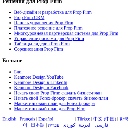
Решения для Prop Firm
Веб-дизайн и разработка для Prop Firm
Prop Firm CRM
Панель управления Prop Firm
Платежное решение для Prop Firm
Многоуровневая партнёрская система для Prop Firm
Управление рисками для Prop Firm
Таблицы лидеров Prop Firm
Соревнования Prop Firm
Больше
Блог
Kenmore Design YouTube
Kenmore Design в LinkedIn
Kenmore Design в Facebook
Начать свою Prop Firm: скачать бизнес-план
Начать свой Forex-брокер: скачать бизнес-план
Маркетинговый план для Forex-брокера
Маркетинговый план для Prop Firm
English
|
Français
|
Español
|
Русский
|
Türkçe
|
中文 (中国)
|
한국
어
|
日本語
|
עברית
|
کوردی
|
العربية
|
فارسی