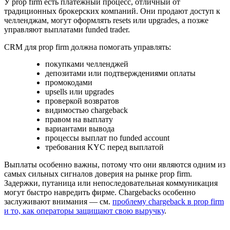
У prop firm есть платёжный процесс, отличный от
традиционных брокерских компаний. Они продают доступ к
челленджам, могут оформлять resets или upgrades, а позже
управляют выплатами funded trader.
CRM для prop firm должна помогать управлять:
покупками челленджей
депозитами или подтверждениями оплаты
промокодами
upsells или upgrades
проверкой возвратов
видимостью chargeback
правом на выплату
вариантами вывода
процессы выплат по funded account
требования KYC перед выплатой
Выплаты особенно важны, потому что они являются одним из
самых сильных сигналов доверия на рынке prop firm.
Задержки, путаница или непоследовательная коммуникация
могут быстро навредить фирме. Chargebacks особенно
заслуживают внимания — см.
проблему chargeback в prop firm
и то, как операторы защищают свою выручку
.