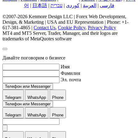
어
|
日本語
|
עברית
|
کوردی
|
العربية
|
فارسی
©2007-2026 Kenmore Design LLC | Forex Web Development,
Design, & Marketing | USA and EU Representation | Phone: +1-
617-381-4865 |
Contact Us
,
Cookie Policy
,
Privacy Policy
MT4 and MT5 Server, Trader, Manager, and their logos are
trademarks of MetaQuotes software
Давайте поговорим о бизнесе
Имя
Фамилия
Эл. почта
Телефон или Messenger
Telegram
WhatsApp
Phone
Телефон или Messenger
Telegram
WhatsApp
Phone