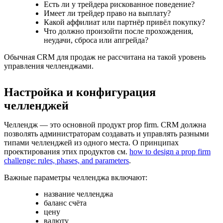
Есть ли у трейдера рискованное поведение?
Имеет ли трейдер право на выплату?
Какой аффилиат или партнёр привёл покупку?
Что должно произойти после прохождения,
неудачи, сброса или апгрейда?
Обычная CRM для продаж не рассчитана на такой уровень
управления челленджами.
Настройка и конфигурация
челленджей
Челлендж — это основной продукт prop firm. CRM должна
позволять администраторам создавать и управлять разными
типами челленджей из одного места. О принципах
проектирования этих продуктов см.
how to design a prop firm
challenge: rules, phases, and parameters
.
Важные параметры челленджа включают:
название челленджа
баланс счёта
цену
валюту