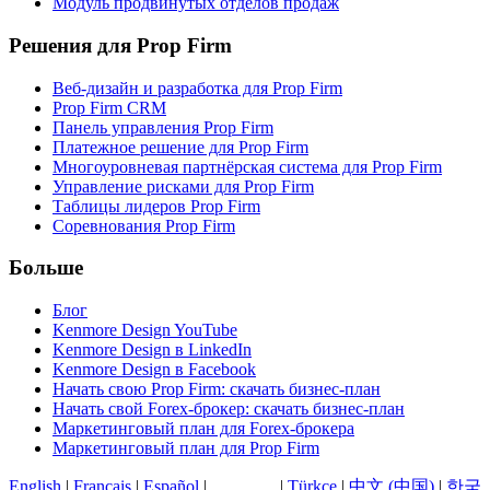
Модуль продвинутых отделов продаж
Решения для Prop Firm
Веб-дизайн и разработка для Prop Firm
Prop Firm CRM
Панель управления Prop Firm
Платежное решение для Prop Firm
Многоуровневая партнёрская система для Prop Firm
Управление рисками для Prop Firm
Таблицы лидеров Prop Firm
Соревнования Prop Firm
Больше
Блог
Kenmore Design YouTube
Kenmore Design в LinkedIn
Kenmore Design в Facebook
Начать свою Prop Firm: скачать бизнес-план
Начать свой Forex-брокер: скачать бизнес-план
Маркетинговый план для Forex-брокера
Маркетинговый план для Prop Firm
English
|
Français
|
Español
|
Русский
|
Türkçe
|
中文 (中国)
|
한국