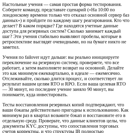
Настольные учения — самая простая форма тестирования.
Соберите команду, представьте сценарий («На 10:00 по
лондонскому времени только что отказал основной сервер баз
данных») и пройдите по каждому шагу реагирования. Кто что
делает? В каком порядке? Где находятся учетные данные
доступа для резервных систем? Сколько занимает каждый
шаг? Эти учения стабильно выявляют пробелы, которые в
ретроспективе выглядят очевидными, но на бумаге никто не
заметил.
Учения по failover идут дальше: вы реально инициируете
переключение на резервную систему, проверяете, что все
работает, а затем выполняете возврат на основной. Делайте
это как минимум ежеквартально, в идеале — ежемесячно.
Отслеживайте, сколько длится процесс, и соответствует ли
результат вашим целям RTO и RPO. Если ваша целевая RTO
— 30 минут, но последнее учение заняло 90 минут, вы
понимаете, куда инвестировать.
Тесты восстановления резервных копий подтверждают, что
ваши бэкапы действительно пригодны к использованию. Как
минимум раз в квартал возьмите бэкап и восстановите его в
отдельную среду. Проверьте, что данные клиентов целы, что
документы KYC доступны, что сопоставления торговых
счетов корректны, и что структуры IB полностью