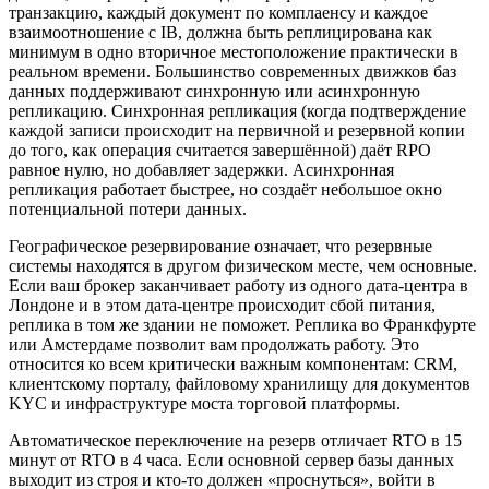
транзакцию, каждый документ по комплаенсу и каждое
взаимоотношение с IB, должна быть реплицирована как
минимум в одно вторичное местоположение практически в
реальном времени. Большинство современных движков баз
данных поддерживают синхронную или асинхронную
репликацию. Синхронная репликация (когда подтверждение
каждой записи происходит на первичной и резервной копии
до того, как операция считается завершённой) даёт RPO
равное нулю, но добавляет задержки. Асинхронная
репликация работает быстрее, но создаёт небольшое окно
потенциальной потери данных.
Географическое резервирование означает, что резервные
системы находятся в другом физическом месте, чем основные.
Если ваш брокер заканчивает работу из одного дата-центра в
Лондоне и в этом дата-центре происходит сбой питания,
реплика в том же здании не поможет. Реплика во Франкфурте
или Амстердаме позволит вам продолжать работу. Это
относится ко всем критически важным компонентам: CRM,
клиентскому порталу, файловому хранилищу для документов
KYC и инфраструктуре моста торговой платформы.
Автоматическое переключение на резерв отличает RTO в 15
минут от RTO в 4 часа. Если основной сервер базы данных
выходит из строя и кто-то должен «проснуться», войти в