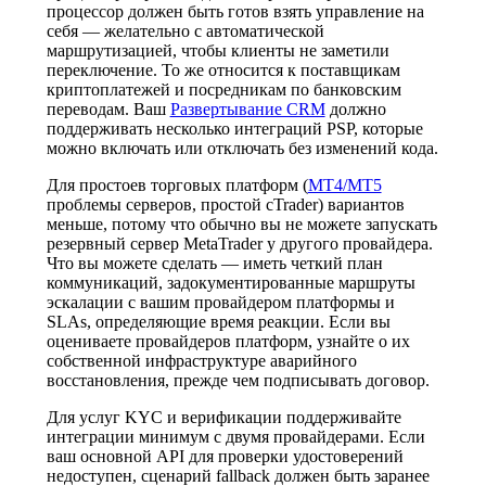
процессор должен быть готов взять управление на
себя — желательно с автоматической
маршрутизацией, чтобы клиенты не заметили
переключение. То же относится к поставщикам
криптоплатежей и посредникам по банковским
переводам. Ваш
Развертывание CRM
должно
поддерживать несколько интеграций PSP, которые
можно включать или отключать без изменений кода.
Для простоев торговых платформ (
MT4/MT5
проблемы серверов, простой cTrader) вариантов
меньше, потому что обычно вы не можете запускать
резервный сервер MetaTrader у другого провайдера.
Что вы можете сделать — иметь четкий план
коммуникаций, задокументированные маршруты
эскалации с вашим провайдером платформы и
SLAs, определяющие время реакции. Если вы
оцениваете провайдеров платформ, узнайте о их
собственной инфраструктуре аварийного
восстановления, прежде чем подписывать договор.
Для услуг KYC и верификации поддерживайте
интеграции минимум с двумя провайдерами. Если
ваш основной API для проверки удостоверений
недоступен, сценарий fallback должен быть заранее