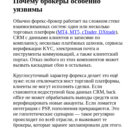
Почему брокеры особенно
уязвимы
Обычно форекс-брокер работает на сложном стеке
взаимосвязанных систем: один или несколько
торговых платформ (
MT4, MT5, cTrader, DXtrade
),
CRM с данными клиентов и записями по
комплаенсу, несколько платёжных шлюзов, сервисы
верификации KYC, электронная почта и
инструменты коммуникаций, а также клиентский
портал. Отказ любого из этих компонентов может
вызвать каскадные сбои в остальных.
Круглосуточный характер форекса делает это ещё
хуже: если отключается мост торговой платформы,
клиенты не могут исполнять сделки. Если
становится недоступной база данных CRM, back
office не может обрабатывать выводы средств или
верифицировать новые аккаунты. Если ломается
интеграция с PSP, пополнения прекращаются. Это
не гипотетические сценарии — такое регулярно
происходит по всей отрасли, и выживают те
брокеры, которые заранее запланировали для этого.