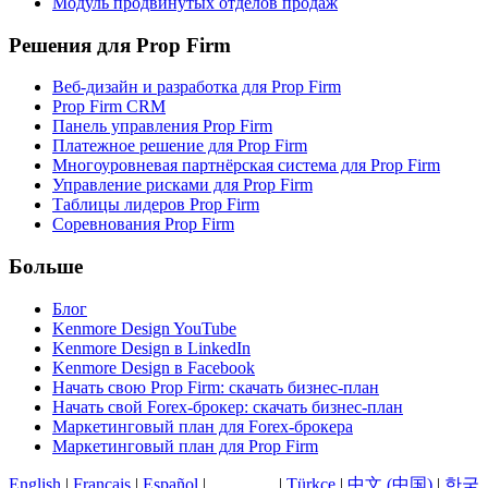
Модуль продвинутых отделов продаж
Решения для Prop Firm
Веб-дизайн и разработка для Prop Firm
Prop Firm CRM
Панель управления Prop Firm
Платежное решение для Prop Firm
Многоуровневая партнёрская система для Prop Firm
Управление рисками для Prop Firm
Таблицы лидеров Prop Firm
Соревнования Prop Firm
Больше
Блог
Kenmore Design YouTube
Kenmore Design в LinkedIn
Kenmore Design в Facebook
Начать свою Prop Firm: скачать бизнес-план
Начать свой Forex-брокер: скачать бизнес-план
Маркетинговый план для Forex-брокера
Маркетинговый план для Prop Firm
English
|
Français
|
Español
|
Русский
|
Türkçe
|
中文 (中国)
|
한국