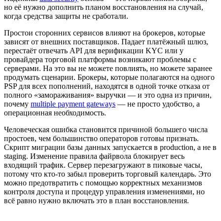
но её нужно дополнить планом восстановления на случай,
когда средства защиты не сработали.
Простои сторонних сервисов влияют на брокеров, которые
зависят от внешних поставщиков. Падает платёжный шлюз,
перестаёт отвечать API для верификации KYC или у
провайдера торговой платформы возникают проблемы с
серверами. На это вы не можете повлиять, но можете заранее
продумать сценарии. Брокеры, которые полагаются на одного
PSP для всех пополнений, находятся в одной точке отказа от
полного «замораживания» выручки — и это одна из причин,
почему
multiple payment gateways
— не просто удобство, а
операционная необходимость.
Человеческая ошибка становится причиной большего числа
простоев, чем большинство операторов готовы признать.
Скрипт миграции базы данных запускается в production, а не в
staging. Изменение правила файрвола блокирует весь
входящий трафик. Сервер перезагружают в пиковые часы,
потому что кто-то забыл проверить торговый календарь. Это
можно предотвратить с помощью корректных механизмов
контроля доступа и процедур управления изменениями, но
всё равно нужно включать это в план восстановления.