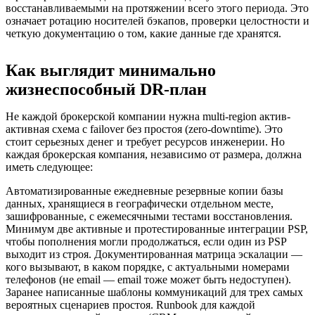
восстанавливаемыми на протяжении всего этого периода. Это
означает ротацию носителей бэкапов, проверки целостности и
четкую документацию о том, какие данные где хранятся.
Как выглядит минимально
жизнеспособный DR-план
Не каждой брокерской компании нужна multi-region актив-
активная схема с failover без простоя (zero-downtime). Это
стоит серьезных денег и требует ресурсов инженерии. Но
каждая брокерская компания, независимо от размера, должна
иметь следующее:
Автоматизированные ежедневные резервные копии базы
данных, хранящиеся в географически отдельном месте,
зашифрованные, с ежемесячными тестами восстановления.
Минимум две активные и протестированные интеграции PSP,
чтобы пополнения могли продолжаться, если один из PSP
выходит из строя. Документированная матрица эскалации —
кого вызывают, в каком порядке, с актуальными номерами
телефонов (не email — email тоже может быть недоступен).
Заранее написанные шаблоны коммуникаций для трех самых
вероятных сценариев простоя. Runbook для каждой