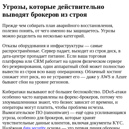
Угрозы, которые действительно
выводят брокеров из строя
Прежде чем собирать план аварийного восстановления,
полезно понять, от чего именно вы защищаетесь. Угрозы
можно разделить на несколько категорий.
Отказы оборудования и инфраструктуры — самые
распространённые. Сервер падает, выходит из строя диск, в
дата-центре пропадает питание. Если ваша торговая
платформа или CRM работает на одном физическом сервере
без резервирования, один аппаратный сбой может полностью
вывести из строя всю вашу операционку. Облачный хостинг
снижает этот риск, но не устраняет его — даже у AWS и Azure
бывают сбои на уровне регионов.
Кибератаки вызывают всё большее беспокойство. DDoS-атаки
особенно часто направлены на форекс-брокеров, потому что
злоумышленники знают, что бизнес зависит от времени, и
операторы могут платить, чтобы проблема исчезла.
Вымогательское ПО (ransomware) — ещё одна усиливающаяся
угроза, особенно для брокеров, которые хранят
чувствительные данные клиентов, включая документы KYC.
Надёжная
data security
основа — это первая линия обороны,