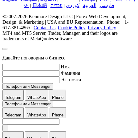
어
|
日本語
|
עברית
|
کوردی
|
العربية
|
فارسی
©2007-2026 Kenmore Design LLC | Forex Web Development,
Design, & Marketing | USA and EU Representation | Phone: +1-
617-381-4865 |
Contact Us
,
Cookie Policy
,
Privacy Policy
MT4 and MT5 Server, Trader, Manager, and their logos are
trademarks of MetaQuotes software
Давайте поговорим о бизнесе
Имя
Фамилия
Эл. почта
Телефон или Messenger
Telegram
WhatsApp
Phone
Телефон или Messenger
Telegram
WhatsApp
Phone