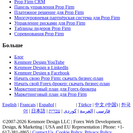
Prop Firm CRM
Панель управления Prop Firm
Платежное решение для Prop Firm
Многоуровневая партнёрская система для Prop Firm
Управление рисками для Prop Firm
Таблицы лидеров Prop Firm
Соревнования Prop Firm
Больше
Блог
Kenmore Design YouTube
Kenmore Design в LinkedIn
Kenmore Design в Facebook
Начать свою Prop Firm: скачать бизнес-план
Начать свой Forex-брокер: скачать бизнес-план
Маркетинговый план для Forex-брокера
Маркетинговый план для Prop Firm
English
|
Français
|
Español
|
Русский
|
Türkçe
|
中文 (中国)
|
한국
어
|
日本語
|
עברית
|
کوردی
|
العربية
|
فارسی
©2007-2026 Kenmore Design LLC | Forex Web Development,
Design, & Marketing | USA and EU Representation | Phone: +1-
617-381-4865 |
Contact Us
,
Cookie Policy
,
Privacy Policy