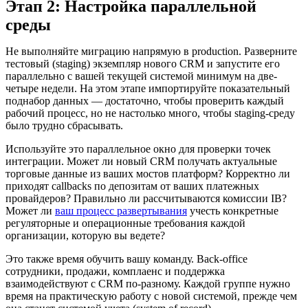
Этап 2: Настройка параллельной
среды
Не выполняйте миграцию напрямую в production. Разверните
тестовый (staging) экземпляр нового CRM и запустите его
параллельно с вашей текущей системой минимум на две-
четыре недели. На этом этапе импортируйте показательный
поднабор данных — достаточно, чтобы проверить каждый
рабочий процесс, но не настолько много, чтобы staging-среду
было трудно сбрасывать.
Используйте это параллельное окно для проверки точек
интеграции. Может ли новый CRM получать актуальные
торговые данные из ваших мостов платформ? Корректно ли
приходят callbacks по депозитам от ваших платежных
провайдеров? Правильно ли рассчитываются комиссии IB?
Может ли
ваш процесс развертывания
учесть конкретные
регуляторные и операционные требования каждой
организации, которую вы ведете?
Это также время обучить вашу команду. Back-office
сотрудники, продажи, комплаенс и поддержка
взаимодействуют с CRM по-разному. Каждой группе нужно
время на практическую работу с новой системой, прежде чем