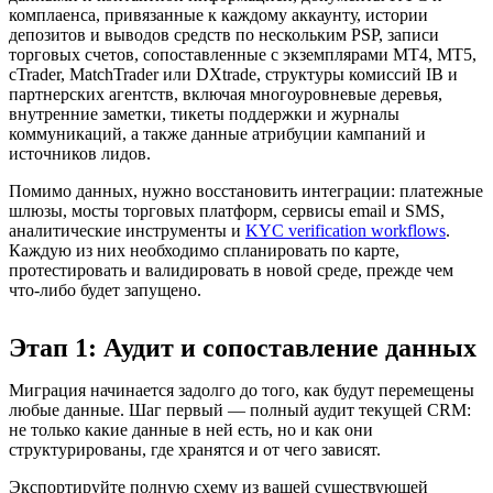
комплаенса, привязанные к каждому аккаунту, истории
депозитов и выводов средств по нескольким PSP, записи
торговых счетов, сопоставленные с экземплярами MT4, MT5,
cTrader, MatchTrader или DXtrade, структуры комиссий IB и
партнерских агентств, включая многоуровневые деревья,
внутренние заметки, тикеты поддержки и журналы
коммуникаций, а также данные атрибуции кампаний и
источников лидов.
Помимо данных, нужно восстановить интеграции: платежные
шлюзы, мосты торговых платформ, сервисы email и SMS,
аналитические инструменты и
KYC verification workflows
.
Каждую из них необходимо спланировать по карте,
протестировать и валидировать в новой среде, прежде чем
что-либо будет запущено.
Этап 1: Аудит и сопоставление данных
Миграция начинается задолго до того, как будут перемещены
любые данные. Шаг первый — полный аудит текущей CRM:
не только какие данные в ней есть, но и как они
структурированы, где хранятся и от чего зависят.
Экспортируйте полную схему из вашей существующей