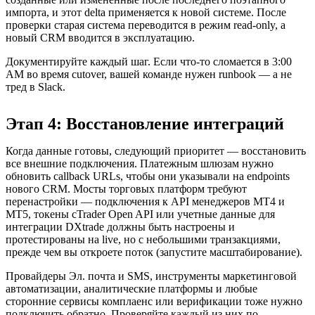
импорта, и этот delta применяется к новой системе. После
проверки старая система переводится в режим read-only, а
новый CRM вводится в эксплуатацию.
Документируйте каждый шаг. Если что-то сломается в 3:00
AM во время cutover, вашей команде нужен runbook — а не
тред в Slack.
Этап 4: Восстановление интеграций
Когда данные готовы, следующий приоритет — восстановить
все внешние подключения. Платежным шлюзам нужно
обновить callback URLs, чтобы они указывали на endpoints
нового CRM. Мосты торговых платформ требуют
перенастройки — подключения к API менеджеров MT4 и
MT5, токены cTrader Open API или учетные данные для
интеграции DXtrade должны быть настроены и
протестированы на live, но с небольшими транзакциями,
прежде чем вы откроете поток (запустите масштабирование).
Провайдеры Эл. почта и SMS, инструменты маркетинговой
автоматизации, аналитические платформы и любые
сторонние сервисы комплаенс или верификации тоже нужно
подключить обратно. Проверяйте каждый из них по