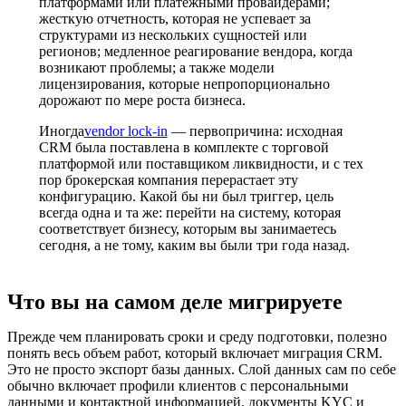
платформами или платежными провайдерами;
жесткую отчетность, которая не успевает за
структурами из нескольких сущностей или
регионов; медленное реагирование вендора, когда
возникают проблемы; а также модели
лицензирования, которые непропорционально
дорожают по мере роста бизнеса.
Иногда
vendor lock-in
— первопричина: исходная
CRM была поставлена в комплекте с торговой
платформой или поставщиком ликвидности, и с тех
пор брокерская компания перерастает эту
конфигурацию. Какой бы ни был триггер, цель
всегда одна и та же: перейти на систему, которая
соответствует бизнесу, которым вы занимаетесь
сегодня, а не тому, каким вы были три года назад.
Что вы на самом деле мигрируете
Прежде чем планировать сроки и среду подготовки, полезно
понять весь объем работ, который включает миграция CRM.
Это не просто экспорт базы данных. Слой данных сам по себе
обычно включает профили клиентов с персональными
данными и контактной информацией, документы KYC и