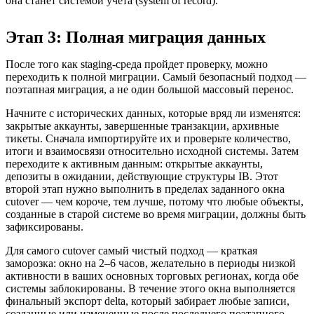
она станет системой учета (system of record).
Этап 3: Полная миграция данных
После того как staging-среда пройдет проверку, можно
переходить к полной миграции. Самый безопасный подход —
поэтапная миграция, а не один большой массовый перенос.
Начните с исторических данных, которые вряд ли изменятся:
закрытые аккаунты, завершенные транзакции, архивные
тикеты. Сначала импортируйте их и проверьте количество,
итоги и взаимосвязи относительно исходной системы. Затем
переходите к активным данным: открытые аккаунты,
депозиты в ожидании, действующие структуры IB. Этот
второй этап нужно выполнить в пределах заданного окна
cutover — чем короче, тем лучше, потому что любые объекты,
созданные в старой системе во время миграции, должны быть
зафиксированы.
Для самого cutover самый чистый подход — краткая
заморозка: окно на 2–6 часов, желательно в периоды низкой
активности в ваших основных торговых регионах, когда обе
системы заблокированы. В течение этого окна выполняется
финальный экспорт delta, который забирает любые записи,
созданные или измененные после последнего поэтапного