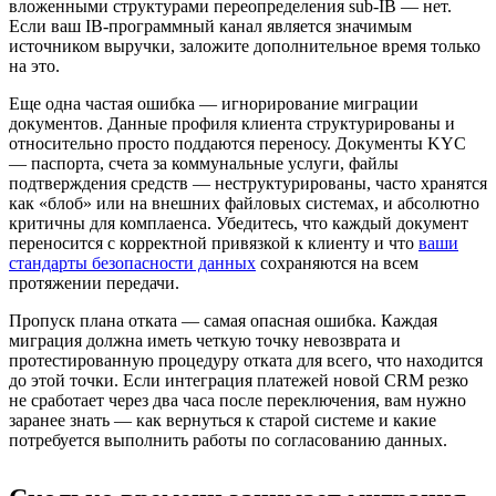
вложенными структурами переопределения sub-IB — нет.
Если ваш IB-программный канал является значимым
источником выручки, заложите дополнительное время только
на это.
Еще одна частая ошибка — игнорирование миграции
документов. Данные профиля клиента структурированы и
относительно просто поддаются переносу. Документы KYC
— паспорта, счета за коммунальные услуги, файлы
подтверждения средств — неструктурированы, часто хранятся
как «блоб» или на внешних файловых системах, и абсолютно
критичны для комплаенса. Убедитесь, что каждый документ
переносится с корректной привязкой к клиенту и что
ваши
стандарты безопасности данных
сохраняются на всем
протяжении передачи.
Пропуск плана отката — самая опасная ошибка. Каждая
миграция должна иметь четкую точку невозврата и
протестированную процедуру отката для всего, что находится
до этой точки. Если интеграция платежей новой CRM резко
не сработает через два часа после переключения, вам нужно
заранее знать — как вернуться к старой системе и какие
потребуется выполнить работы по согласованию данных.