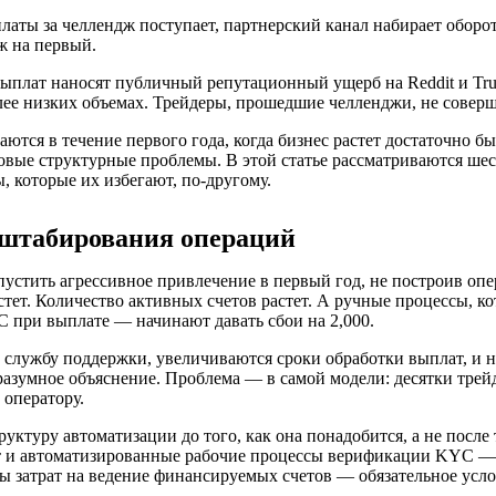
латы за челлендж поступает, партнерский канал набирает оборот
ж на первый.
плат наносят публичный репутационный ущерб на Reddit и Trus
олее низких объемах. Трейдеры, прошедшие челленджи, не совер
ются в течение первого года, когда бизнес растет достаточно бы
зовые структурные проблемы. В этой статье рассматриваются ше
, которые их избегают, по-другому.
сштабирования операций
устить агрессивное привлечение в первый год, не построив опе
астет. Количество активных счетов растет. А ручные процессы, 
 при выплате — начинают давать сбои на 2,000.
 службу поддержки, увеличиваются сроки обработки выплат, и н
азумное объяснение. Проблема — в самой модели: десятки трейд
 оператору.
ктуру автоматизации до того, как она понадобится, а не после
т и автоматизированные рабочие процессы верификации KYC — э
ы затрат на ведение финансируемых счетов — обязательное усл