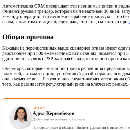
Автоматизация CRM превращает эти невидимые риски в видимы
Финансируемый трейдер, который был неактивен 30 дней, запус
команду операций. Это несложные рабочие процессы — но без 
о том, как автоматизация предотвращает отток, см. статью про
Общая причина
Каждый из перечисленных выше сценариев отказа имеет одну и
работающее при 500 ежемесячных испытаниях, ломается при 5,
единственная связь с PSP, которая была достаточной при низк
Операторы, которые смогли построить решения за пределами вто
платежей, автоматизацию, устойчивый дизайн правил, осведомл
она в моменте вела. Регуляторная среда тоже меняется таким 
того, как развивается регуляторный риск на ключевых рынках,
АВТОР
Адил Керимбеков
Директор по развитию бизнеса
Профессионал в области бизнес-развития с опытом в 