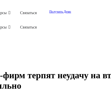
Получить Демо
урсы
Связаться
урсы
Связаться
фирм терпят неудачу на вт
ильно