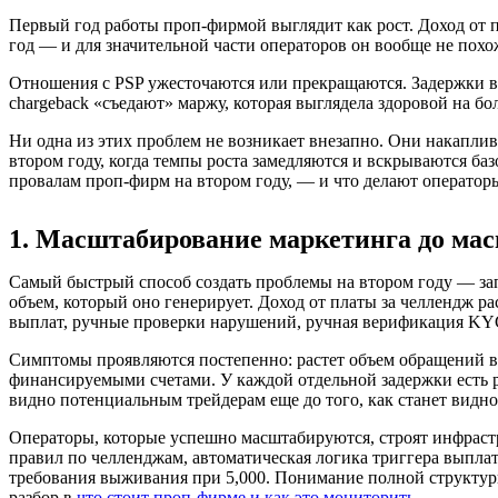
Первый год работы проп-фирмой выглядит как рост. Доход от п
год — и для значительной части операторов он вообще не похо
Отношения с PSP ужесточаются или прекращаются. Задержки вы
chargeback «съедают» маржу, которая выглядела здоровой на б
Ни одна из этих проблем не возникает внезапно. Они накаплива
втором году, когда темпы роста замедляются и вскрываются ба
провалам проп-фирм на втором году, — и что делают операторы
1. Масштабирование маркетинга до ма
Самый быстрый способ создать проблемы на втором году — зап
объем, который оно генерирует. Доход от платы за челлендж р
выплат, ручные проверки нарушений, ручная верификация KYC
Симптомы проявляются постепенно: растет объем обращений в
финансируемыми счетами. У каждой отдельной задержки есть р
видно потенциальным трейдерам еще до того, как станет видно
Операторы, которые успешно масштабируются, строят инфрастру
правил по челленджам, автоматическая логика триггера выпла
требования выживания при 5,000. Понимание полной структур
разбор в
что стоит проп-фирме и как это мониторить
.