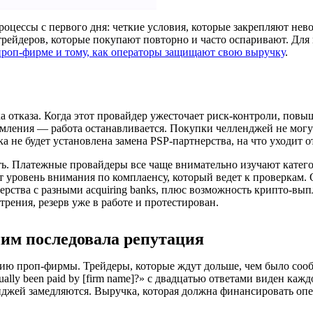
оцессы с первого дня: четкие условия, которые закрепляют нев
я трейдеров, которые покупают повторно и часто оспаривают. Для
 проп-фирме и тому, как операторы защищают свою выручку
.
отказа. Когда этот провайдер ужесточает риск-контроли, повыша
домления — работа останавливается. Покупки челленджей не мог
 не будет установлена замена PSP-партнерства, на что уходит о
ь. Платежные провайдеры все чаще внимательно изучают катего
т уровень внимания по комплаенсу, который ведет к проверкам.
ства с разными acquiring banks, плюс возможность крипто-выпл
рения, резерв уже в работе и протестирован.
ним последовала репутация
 проп-фирмы. Трейдеры, которые ждут дольше, чем было сообщен
tually been paid by [firm name]?» с двадцатью ответами виден к
джей замедляются. Выручка, которая должна финансировать опер