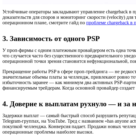
Устойчивые операторы закладывают управление chargeback в пр
доказательств для споров и мониторинг скорости (velocity) дл
операционном плане, смотрите гайд по
проблеме chargeback в
3. Зависимость от одного PSP
У проп-фирмы с одним платежным провайдером есть одна точка 
что случается часто без существенного предварительного уве
операционной точки зрения становится нефункциональной, пока
Прекращение работы PSP в сфере проп-трейдинга — не редкост
значительные объемы платы за челлендж, привлекают ровно то
избыточность заранее — как минимум два активных PSP-партнер
финансируемым трейдерам. Когда основной провайдер создает т
4. Доверие к выплатам рухнуло — и за 
Задержки выплат — самый быстрый способ разрушить репутацию
Telegram-группах, на YouTube. Тред с названием «has anyone ac
покупкой челленджа. Конверсия падает. Продажи новых челлен
операционные проблемы наиболее высоки.