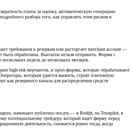
озвратность платы за оценку, автоматическую генерацию
 подробного разборa того, как управлять этим риском в
ет требования к резервам или расторгает merchant account —
ут быть обработаны. Выплаты нельзя отправить. Фирма с
т нескольких недель до нескольких месяцев.
рии high-risk мерчантов, и проп-фирмы, которые обрабатывают
 Операторы, которым удается выжить, строят платежную
ат как резервного канала для распределения средств
о, начинают публично писать — в Reddit, на Trustpilot, в
аждому потенциальному трейдеру, который ищет фирму перед
ационную деятельность, снижается ровно тогда, когда