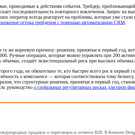
е, приводимые к действиям события. Трейдер, приближающийся
кает последовательность повторного вовлечения. Запрос на вып
них оператор всегда реагирует на проблемы, которые уже стали
снижение оттока трейдеров с помощью автоматизации CRM
.
 ту же корневую причину: решения, принятые в первый год, кот
000. Ручные операции, которые можно управлять при 200 активн
их объемах, создаёт экзистенциальный риск при высоких объемах.
рого года, не обязательно те, кто быстрее всего рос в первый г
ённость о комплаенсе — которая соответствовала тому бизнесу, 
образом, что структурные решения, принятые в первый год, ста
 см. руководство
о глобальных регуляторных рисках для проп-фи
международных продажах и переговорах в сегменте B2B. В Kenmore Desig