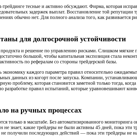
-трейдинге тесные и активно обсуждают. Фирма, которая исправн
следовательных задержек выплат. Восстановление той репутации
ениях обычно нет. Для полного анализа того, как развивается ри
отаны для долгосрочной устойчивости
продукта и решение по управлению рисками. Слишком мягкие п
 достаточно большой, чтобы капитальная экспозиция стала нек
ктивность по рефералам со стороны трейдерской базы.
ь экономику каждого параметра правил относительно ожидаемы
альных данных из когорт после запуска. Компании, устанавливаю
турную проблему, которая становится заметной только тогда, к
по разработке правил испытаний, которые уравновешивают конв
ало на ручных процессах
ся только в масштабе. Без автоматизированного мониторинга о
 не знает, какие трейдеры не были активны 45 дней, пока эти тр
 не получили последующих действий — пока эти трейдеры не на