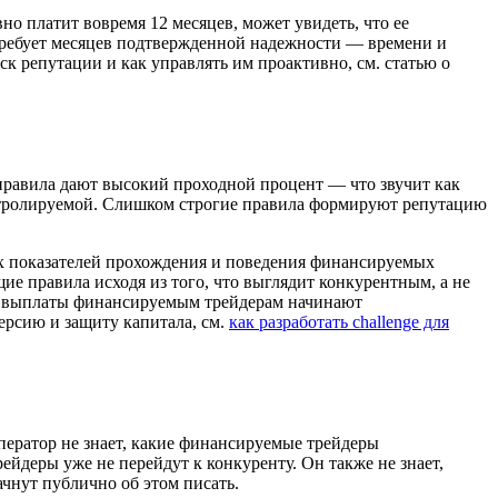
о платит вовремя 12 месяцев, может увидеть, что ее
 требует месяцев подтвержденной надежности — времени и
ск репутации и как управлять им проактивно, см. статью о
равила дают высокий проходной процент — что звучит как
онтролируемой. Слишком строгие правила формируют репутацию
х показателей прохождения и поведения финансируемых
щие правила исходя из того, что выглядит конкурентным, а не
огда выплаты финансируемым трейдерам начинают
ерсию и защиту капитала, см.
как разработать challenge для
ператор не знает, какие финансируемые трейдеры
ейдеры уже не перейдут к конкуренту. Он также не знает,
чнут публично об этом писать.