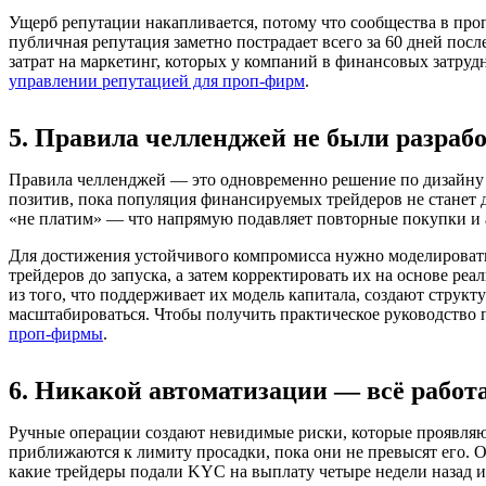
Ущерб репутации накапливается, потому что сообщества в проп
публичная репутация заметно пострадает всего за 60 дней по
затрат на маркетинг, которых у компаний в финансовых затрудн
управлении репутацией для проп-фирм
.
5. Правила челленджей не были разраб
Правила челленджей — это одновременно решение по дизайну 
позитив, пока популяция финансируемых трейдеров не станет
«не платим» — что напрямую подавляет повторные покупки и а
Для достижения устойчивого компромисса нужно моделироват
трейдеров до запуска, а затем корректировать их на основе ре
из того, что поддерживает их модель капитала, создают струк
масштабироваться. Чтобы получить практическое руководство 
проп-фирмы
.
6. Никакой автоматизации — всё работ
Ручные операции создают невидимые риски, которые проявляют
приближаются к лимиту просадки, пока они не превысят его. Он
какие трейдеры подали KYC на выплату четыре недели назад и