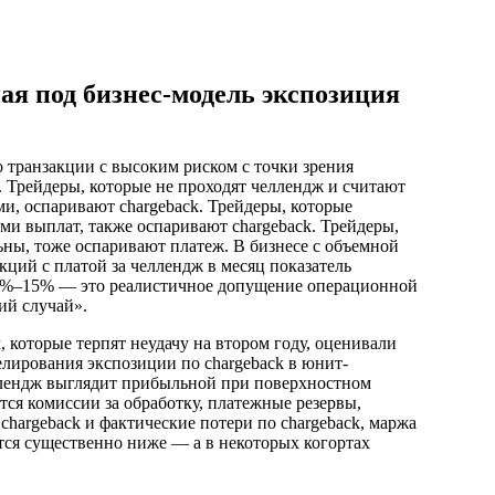
ая под бизнес-модель экспозиция
о транзакции с высоким риском с точки зрения
 Трейдеры, которые не проходят челлендж и считают
и, оспаривают chargeback. Трейдеры, которые
ми выплат, также оспаривают chargeback. Трейдеры,
ьны, тоже оспаривают платеж. В бизнесе с объемной
кций с платой за челлендж в месяц показатель
 5%–15% — это реалистичное допущение операционной
кий случай».
 которые терпят неудачу на втором году, оценивали
елирования экспозиции по chargeback в юнит-
ллендж выглядит прибыльной при поверхностном
тся комиссии за обработку, платежные резервы,
chargeback и фактические потери по chargeback, маржа
тся существенно ниже — а в некоторых когортах