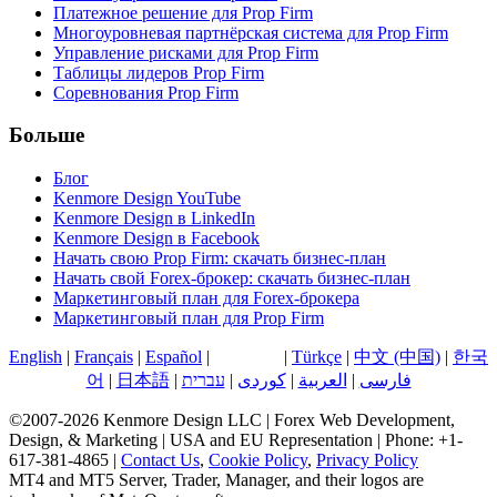
Платежное решение для Prop Firm
Многоуровневая партнёрская система для Prop Firm
Управление рисками для Prop Firm
Таблицы лидеров Prop Firm
Соревнования Prop Firm
Больше
Блог
Kenmore Design YouTube
Kenmore Design в LinkedIn
Kenmore Design в Facebook
Начать свою Prop Firm: скачать бизнес-план
Начать свой Forex-брокер: скачать бизнес-план
Маркетинговый план для Forex-брокера
Маркетинговый план для Prop Firm
English
|
Français
|
Español
|
Русский
|
Türkçe
|
中文 (中国)
|
한국
어
|
日本語
|
עברית
|
کوردی
|
العربية
|
فارسی
©2007-2026 Kenmore Design LLC | Forex Web Development,
Design, & Marketing | USA and EU Representation | Phone: +1-
617-381-4865 |
Contact Us
,
Cookie Policy
,
Privacy Policy
MT4 and MT5 Server, Trader, Manager, and their logos are