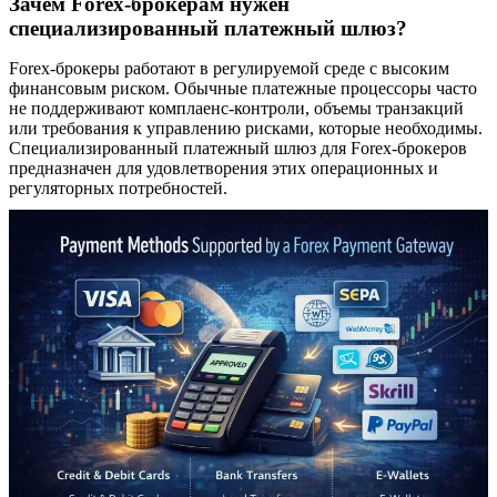
Зачем Forex-брокерам нужен
специализированный платежный шлюз?
Forex-брокеры работают в регулируемой среде с высоким
финансовым риском. Обычные платежные процессоры часто
не поддерживают комплаенс-контроли, объемы транзакций
или требования к управлению рисками, которые необходимы.
Специализированный платежный шлюз для Forex-брокеров
предназначен для удовлетворения этих операционных и
регуляторных потребностей.