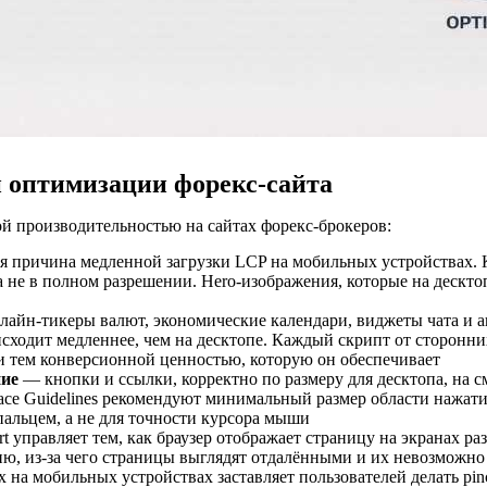
й оптимизации форекс-сайта
й производительностью на сайтах форекс-брокеров:
я причина медленной загрузки LCP на мобильных устройствах. 
а не в полном разрешении. Hero-изображения, которые на дескт
айн-тикеры валют, экономические календари, виджеты чата и ан
сходит медленнее, чем на десктопе. Каждый скрипт от сторонни
и тем конверсионной ценностью, которую он обеспечивает
ние
— кнопки и ссылки, корректно по размеру для десктопа, на 
rface Guidelines рекомендуют минимальный размер области нажа
альцем, а не для точности курсора мыши
t управляет тем, как браузер отображает страницу на экранах р
, из-за чего страницы выглядят отдалёнными и их невозможно
 на мобильных устройствах заставляет пользователей делать pi