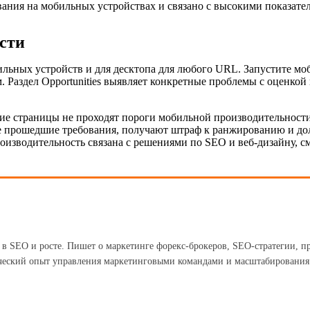
ания на мобильных устройствах и связано с высокими показате
сти
бильных устройств и для десктопа для любого URL. Запустите мо
 Раздел Opportunities выявляет конкретные проблемы с оценкой
какие страницы не проходят пороги мобильной производительност
е прошедшие требования, получают штраф к ранжированию и до
оизводительность связана с решениями по SEO и веб-дизайну, с
а в SEO и росте. Пишет о маркетинге форекс-брокеров, SEO-стратегии, п
ческий опыт управления маркетинговыми командами и масштабирования