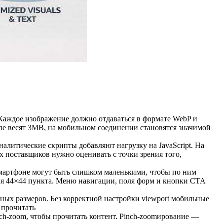
Каждое изображение должно отдаватьcя в формате WebP и
опе весят 3MB, на мобильном соединении становятся значимой
алитические скрипты добавляют нагрузку на JavaScript. На
х поставщиков нужно оценивать с точки зрения того,
смартфоне могут быть слишком маленькими, чтобы по ним
тия 44×44 пункта. Меню навигации, поля форм и кнопки CTA
азных размеров. Без корректной настройки viewport мобильные
 прочитать
nch-zoom, чтобы прочитать контент. Pinch-zoomирование —