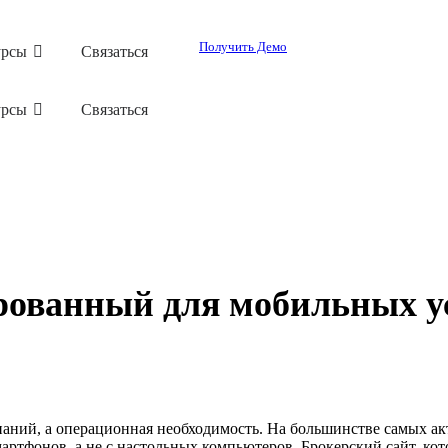
Получить Демо
урсы
Связаться
урсы
Связаться
рованный для мобильных у
мпаний, а операционная необходимость. На большинстве самых а
ртфонов, а не с настольных компьютеров. Брокерский сайт, кот