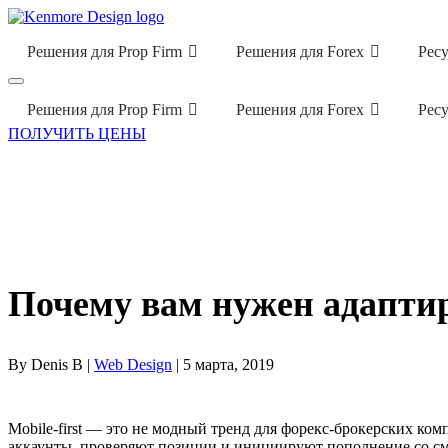
Решения для Prop Firm
Решения для Forex
Рес
Решения для Prop Firm
Решения для Forex
Рес
ПОЛУЧИТЬ ЦЕНЫ
Почему вам нужен адапти
By Denis B |
Web Design
| 5 марта, 2019
Mobile-first — это не модный тренд для форекс-брокерских ко
аккаунты, проверяют позиции и инициируют пополнение со сма