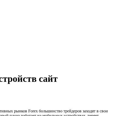
стройств сайт
ктивных рынков Forex большинство трейдеров заходят в свои
орый плохо работает на мобильных устройствах, теряет