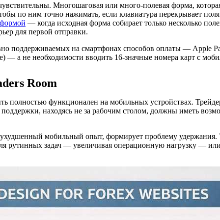
вствительны. Многошаговая или много-полевая форма, которая 
чтобы по ним точно нажимать, если клавиатура перекрывает пол
 формой
— когда исходная форма собирает только несколько поле
рьер для первой отправки.
но поддерживаемых на смартфонах способов оплаты — Apple Pay
е) — а не необходимости вводить 16-значные номера карт с моб
aders Room
ыть полностью функционален на мобильных устройствах. Трейдер
й поддержки, находясь не за рабочим столом, должны иметь воз
й ухудшенный мобильный опыт, формирует проблему удержания. 
 для рутинных задач — увеличивая операционную нагрузку — ил