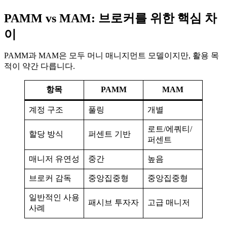
PAMM vs MAM: 브로커를 위한 핵심 차
이
PAMM과 MAM은 모두 머니 매니지먼트 모델이지만, 활용 목
적이 약간 다릅니다.
항목
PAMM
MAM
계정 구조
풀링
개별
로트/에쿼티/
할당 방식
퍼센트 기반
퍼센트
매니저 유연성
중간
높음
브로커 감독
중앙집중형
중앙집중형
일반적인 사용
패시브 투자자
고급 매니저
사례