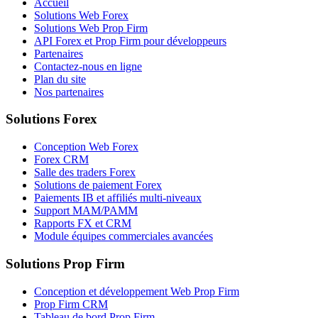
Accueil
Solutions Web Forex
Solutions Web Prop Firm
API Forex et Prop Firm pour développeurs
Partenaires
Contactez-nous en ligne
Plan du site
Nos partenaires
Solutions Forex
Conception Web Forex
Forex CRM
Salle des traders Forex
Solutions de paiement Forex
Paiements IB et affiliés multi-niveaux
Support MAM/PAMM
Rapports FX et CRM
Module équipes commerciales avancées
Solutions Prop Firm
Conception et développement Web Prop Firm
Prop Firm CRM
Tableau de bord Prop Firm