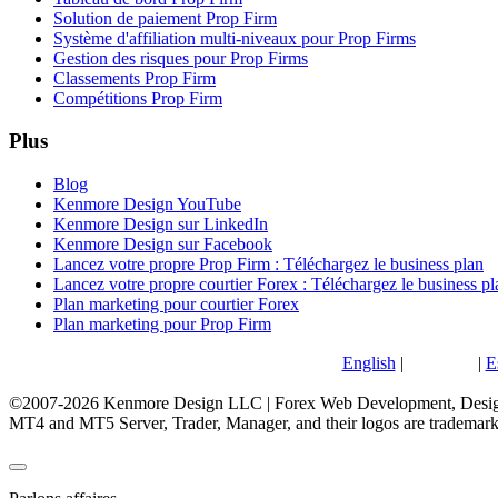
Solution de paiement Prop Firm
Système d'affiliation multi-niveaux pour Prop Firms
Gestion des risques pour Prop Firms
Classements Prop Firm
Compétitions Prop Firm
Plus
Blog
Kenmore Design YouTube
Kenmore Design sur LinkedIn
Kenmore Design sur Facebook
Lancez votre propre Prop Firm : Téléchargez le business plan
Lancez votre propre courtier Forex : Téléchargez le business pl
Plan marketing pour courtier Forex
Plan marketing pour Prop Firm
English
|
Français
|
E
©2007-2026 Kenmore Design LLC | Forex Web Development, Design
MT4 and MT5 Server, Trader, Manager, and their logos are trademar