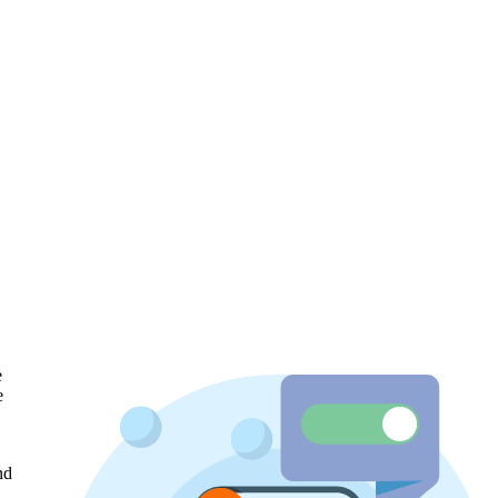
e
e
nd