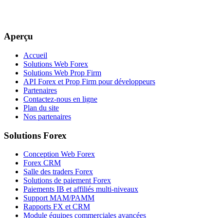
Aperçu
Accueil
Solutions Web Forex
Solutions Web Prop Firm
API Forex et Prop Firm pour développeurs
Partenaires
Contactez-nous en ligne
Plan du site
Nos partenaires
Solutions Forex
Conception Web Forex
Forex CRM
Salle des traders Forex
Solutions de paiement Forex
Paiements IB et affiliés multi-niveaux
Support MAM/PAMM
Rapports FX et CRM
Module équipes commerciales avancées