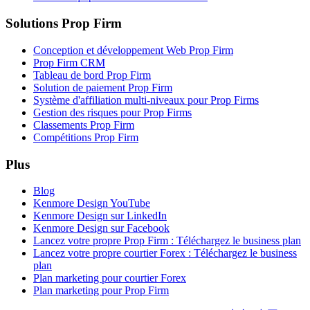
Solutions Prop Firm
Conception et développement Web Prop Firm
Prop Firm CRM
Tableau de bord Prop Firm
Solution de paiement Prop Firm
Système d'affiliation multi-niveaux pour Prop Firms
Gestion des risques pour Prop Firms
Classements Prop Firm
Compétitions Prop Firm
Plus
Blog
Kenmore Design YouTube
Kenmore Design sur LinkedIn
Kenmore Design sur Facebook
Lancez votre propre Prop Firm : Téléchargez le business plan
Lancez votre propre courtier Forex : Téléchargez le business
plan
Plan marketing pour courtier Forex
Plan marketing pour Prop Firm