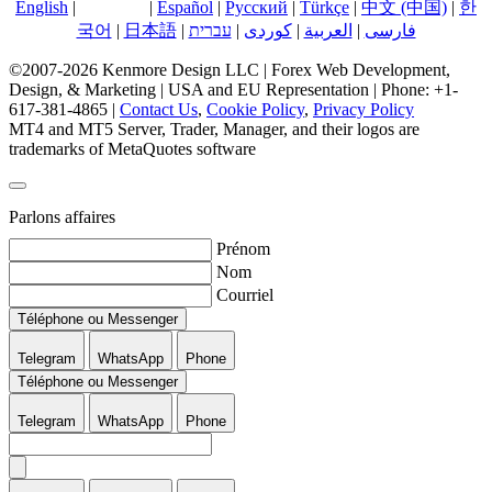
English
|
Français
|
Español
|
Русский
|
Türkçe
|
中文 (中国)
|
한
국어
|
日本語
|
עברית
|
کوردی
|
العربية
|
فارسی
©2007-2026 Kenmore Design LLC | Forex Web Development,
Design, & Marketing | USA and EU Representation | Phone: +1-
617-381-4865 |
Contact Us
,
Cookie Policy
,
Privacy Policy
MT4 and MT5 Server, Trader, Manager, and their logos are
trademarks of MetaQuotes software
Parlons affaires
Prénom
Nom
Courriel
Téléphone ou Messenger
Telegram
WhatsApp
Phone
Téléphone ou Messenger
Telegram
WhatsApp
Phone