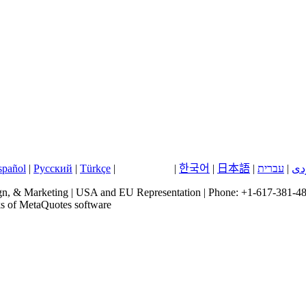
spañol
|
Русский
|
Türkçe
|
中文 (中国)
|
한국어
|
日本語
|
עברית
|
دی
, & Marketing | USA and EU Representation | Phone: +1-617-381-48
ks of MetaQuotes software