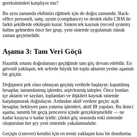
gereksinimleri karşılıyor mu?
Bu aynı zamanda ekibinizi eğitmek için de doğru zamandır. Back-
office personeli, satış, uyum (compliance) ve destek ekibi CRM ile
farklı şekillerde etkileşim kurar. Sistem tek kaynak (record system)
haline gelmeden önce her grup, yeni sistemle uygulamalı olarak
zaman geçirmelidir.
Aşama 3: Tam Veri Göçü
Hazırlık ortamı doğrulamayı geçtiğinde tam göç devam edebilir. En
güvenli yaklaşım, tek seferde büyük bir toplu aktarım yerine aşamalı
bir göçtür.
Değişmesi pek olası olmayan geçmiş verilerle başlayın: kapatılmış
hesaplar, tamamlanmış işlemler, arşivlenmiş talepler. Önce bunları
içe aktarın ve sayıları, toplamları ve ilişkileri kaynak sistemle
karşılaştırarak doğrulayın. Ardından aktif verilere geçin: açık
hesaplar, bekleyen para yatırma işlemleri, aktif IB yapıları. Bu ikinci
aşama, tanımlı bir geçiş penceresi içinde gerçekleşmelidir — ne
kadar kısaysa o kadar iyidir; çünkü göç sırasında eski sistemde
oluşturulan her şey yeni sistemde yakalanmalıdır.
Geçişin (cutover) kendisi için en temiz yaklaşım kısa bir dondurma