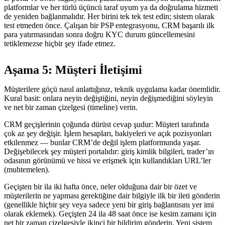
platformlar ve her türlü üçüncü taraf uyum ya da doğrulama hizmeti
de yeniden bağlanmalıdır. Her birini tek tek test edin; sistem olarak
test etmeden önce. Çalışan bir PSP entegrasyonu, CRM başarılı ilk
para yatırmasından sonra doğru KYC durum güncellemesini
tetiklemezse hiçbir şey ifade etmez.
Aşama 5: Müşteri İletişimi
Müşterilere göçü nasıl anlattığınız, teknik uygulama kadar önemlidir.
Kural basit: onlara neyin değiştiğini, neyin değişmediğini söyleyin
ve net bir zaman çizelgesi (timeline) verin.
CRM geçişlerinin çoğunda dürüst cevap şudur: Müşteri tarafında
çok az şey değişir. İşlem hesapları, bakiyeleri ve açık pozisyonları
etkilenmez — bunlar CRM’de değil işlem platformunda yaşar.
Değişebilecek şey müşteri portalıdır: giriş kimlik bilgileri, trader’ın
odasının görünümü ve hissi ve erişmek için kullandıkları URL’ler
(muhtemelen).
Geçişten bir ila iki hafta önce, neler olduğuna dair bir özet ve
müşterilerin ne yapması gerektiğine dair bilgiyle ilk bir ileti gönderin
(genellikle hiçbir şey veya sadece yeni bir giriş bağlantısını yer imi
olarak eklemek). Geçişten 24 ila 48 saat önce ise kesim zamanı için
net bir zaman çizelgesiyle ikinci bir bildirim gönderin. Yeni sistem