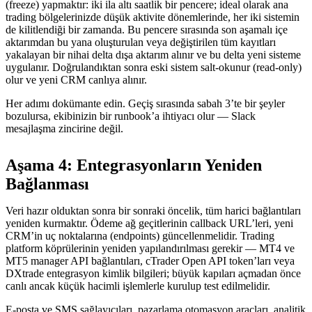
(freeze) yapmaktır: iki ila altı saatlik bir pencere; ideal olarak ana
trading bölgelerinizde düşük aktivite dönemlerinde, her iki sistemin
de kilitlendiği bir zamanda. Bu pencere sırasında son aşamalı içe
aktarımdan bu yana oluşturulan veya değiştirilen tüm kayıtları
yakalayan bir nihai delta dışa aktarım alınır ve bu delta yeni sisteme
uygulanır. Doğrulandıktan sonra eski sistem salt-okunur (read-only)
olur ve yeni CRM canlıya alınır.
Her adımı dokümante edin. Geçiş sırasında sabah 3’te bir şeyler
bozulursa, ekibinizin bir runbook’a ihtiyacı olur — Slack
mesajlaşma zincirine değil.
Aşama 4: Entegrasyonların Yeniden
Bağlanması
Veri hazır olduktan sonra bir sonraki öncelik, tüm harici bağlantıları
yeniden kurmaktır. Ödeme ağ geçitlerinin callback URL’leri, yeni
CRM’in uç noktalarına (endpoints) güncellenmelidir. Trading
platform köprülerinin yeniden yapılandırılması gerekir — MT4 ve
MT5 manager API bağlantıları, cTrader Open API token’ları veya
DXtrade entegrasyon kimlik bilgileri; büyük kapıları açmadan önce
canlı ancak küçük hacimli işlemlerle kurulup test edilmelidir.
E-posta ve SMS sağlayıcıları, pazarlama otomasyon araçları, analitik