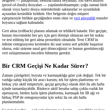
belgeleri — pasaportlar, elektrik/fatura beyanları, fon mevcudiyeti
(proof-of-funds) dosyaları — yapılandırılmamıştır; çoğu zaman blob
olarak veya harici dosya sistemlerinde saklanırlar ve uyumluluk
açısından kesinlikle kritiktir. Her belgenin doğru müşteri
eşleşmesiyle birlikte geçtiğinden emin olun ve
veri güvenliği
transfer
boyunca sağlam kalmalıdır.
Geri alma (rollback) planını atlamak en tehlikeli hatadır. Her geçişte,
bunun öncesindeki her şey için geri dönüşü olmayan net bir nokta
ve test edilmiş bir geri alma prosedürü olmalıdır. Yeni CRM’in
ödeme entegrasyonu kesimden iki saat sonra sert şekilde başarısız
olursa, eski sisteme nasıl geri döneceğinizi ve bunun gerektireceği
veri uzlaştırmasını önceden bilmeniz gerekir.
Bir CRM Geçişi Ne Kadar Sürer?
Zaman çizelgeleri; boyuta ve karmaşıklığa göre çok değişir. Tek bir
varlığa sahip küçük bir aracı kurum, tek bir işlem platformu ve
birkaç yüz aktif müşteriyle, geçişi gerçekçi olarak dört ila altı hafta
içinde tamamlayabilir. Binlerce aktif hesaba sahip çoklu-varlık bir
operasyon, birden fazla işlem platformu, karmaşık bir IB ağı ve
birkaç PSP ile entegrasyonlar için sekiz ila on altı hafta
planlanmalıdır.