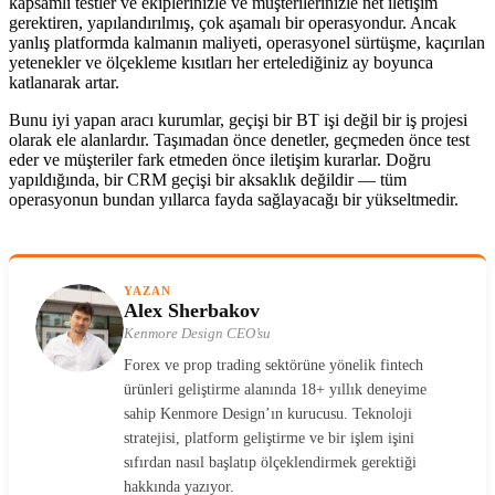
kapsamlı testler ve ekiplerinizle ve müşterilerinizle net iletişim
gerektiren, yapılandırılmış, çok aşamalı bir operasyondur. Ancak
yanlış platformda kalmanın maliyeti, operasyonel sürtüşme, kaçırılan
yetenekler ve ölçekleme kısıtları her ertelediğiniz ay boyunca
katlanarak artar.
Bunu iyi yapan aracı kurumlar, geçişi bir BT işi değil bir iş projesi
olarak ele alanlardır. Taşımadan önce denetler, geçmeden önce test
eder ve müşteriler fark etmeden önce iletişim kurarlar. Doğru
yapıldığında, bir CRM geçişi bir aksaklık değildir — tüm
operasyonun bundan yıllarca fayda sağlayacağı bir yükseltmedir.
YAZAN
Alex Sherbakov
Kenmore Design CEO’su
Forex ve prop trading sektörüne yönelik fintech
ürünleri geliştirme alanında 18+ yıllık deneyime
sahip Kenmore Design’ın kurucusu. Teknoloji
stratejisi, platform geliştirme ve bir işlem işini
sıfırdan nasıl başlatıp ölçeklendirmek gerektiği
hakkında yazıyor.