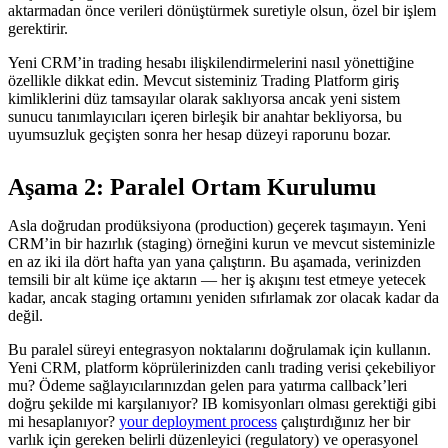
aktarmadan önce verileri dönüştürmek suretiyle olsun, özel bir işlem
gerektirir.
Yeni CRM’in trading hesabı ilişkilendirmelerini nasıl yönettiğine
özellikle dikkat edin. Mevcut sisteminiz Trading Platform giriş
kimliklerini düz tamsayılar olarak saklıyorsa ancak yeni sistem
sunucu tanımlayıcıları içeren birleşik bir anahtar bekliyorsa, bu
uyumsuzluk geçişten sonra her hesap düzeyi raporunu bozar.
Aşama 2: Paralel Ortam Kurulumu
Asla doğrudan prodüksiyona (production) geçerek taşımayın. Yeni
CRM’in bir hazırlık (staging) örneğini kurun ve mevcut sisteminizle
en az iki ila dört hafta yan yana çalıştırın. Bu aşamada, verinizden
temsili bir alt küme içe aktarın — her iş akışını test etmeye yetecek
kadar, ancak staging ortamını yeniden sıfırlamak zor olacak kadar da
değil.
Bu paralel süreyi entegrasyon noktalarını doğrulamak için kullanın.
Yeni CRM, platform köprülerinizden canlı trading verisi çekebiliyor
mu? Ödeme sağlayıcılarınızdan gelen para yatırma callback’leri
doğru şekilde mi karşılanıyor? IB komisyonları olması gerektiği gibi
mi hesaplanıyor?
your deployment process
çalıştırdığınız her bir
varlık için gereken belirli düzenleyici (regulatory) ve operasyonel