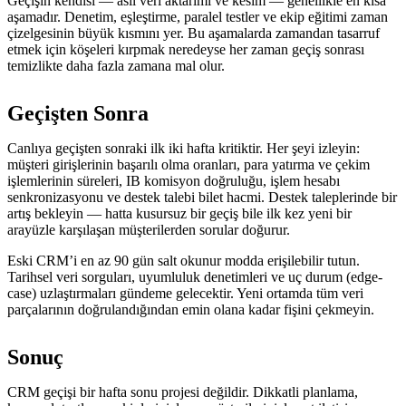
Geçişin kendisi — asıl veri aktarımı ve kesim — genellikle en kısa
aşamadır. Denetim, eşleştirme, paralel testler ve ekip eğitimi zaman
çizelgesinin büyük kısmını yer. Bu aşamalarda zamandan tasarruf
etmek için köşeleri kırpmak neredeyse her zaman geçiş sonrası
temizlikte daha fazla zamana mal olur.
Geçişten Sonra
Canlıya geçişten sonraki ilk iki hafta kritiktir. Her şeyi izleyin:
müşteri girişlerinin başarılı olma oranları, para yatırma ve çekim
işlemlerinin süreleri, IB komisyon doğruluğu, işlem hesabı
senkronizasyonu ve destek talebi bilet hacmi. Destek taleplerinde bir
artış bekleyin — hatta kusursuz bir geçiş bile ilk kez yeni bir
arayüzle karşılaşan müşterilerden sorular doğurur.
Eski CRM’i en az 90 gün salt okunur modda erişilebilir tutun.
Tarihsel veri sorguları, uyumluluk denetimleri ve uç durum (edge-
case) uzlaştırmaları gündeme gelecektir. Yeni ortamda tüm veri
parçalarının doğrulandığından emin olana kadar fişini çekmeyin.
Sonuç
CRM geçişi bir hafta sonu projesi değildir. Dikkatli planlama,