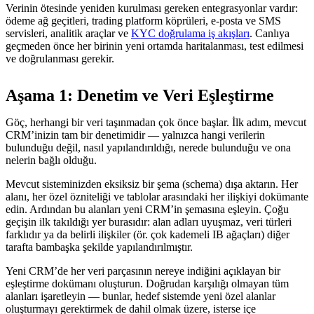
Verinin ötesinde yeniden kurulması gereken entegrasyonlar vardır:
ödeme ağ geçitleri, trading platform köprüleri, e-posta ve SMS
servisleri, analitik araçlar ve
KYC doğrulama iş akışları
. Canlıya
geçmeden önce her birinin yeni ortamda haritalanması, test edilmesi
ve doğrulanması gerekir.
Aşama 1: Denetim ve Veri Eşleştirme
Göç, herhangi bir veri taşınmadan çok önce başlar. İlk adım, mevcut
CRM’inizin tam bir denetimidir — yalnızca hangi verilerin
bulunduğu değil, nasıl yapılandırıldığı, nerede bulunduğu ve ona
nelerin bağlı olduğu.
Mevcut sisteminizden eksiksiz bir şema (schema) dışa aktarın. Her
alanı, her özel özniteliği ve tablolar arasındaki her ilişkiyi dokümante
edin. Ardından bu alanları yeni CRM’in şemasına eşleyin. Çoğu
geçişin ilk takıldığı yer burasıdır: alan adları uyuşmaz, veri türleri
farklıdır ya da belirli ilişkiler (ör. çok kademeli IB ağaçları) diğer
tarafta bambaşka şekilde yapılandırılmıştır.
Yeni CRM’de her veri parçasının nereye indiğini açıklayan bir
eşleştirme dokümanı oluşturun. Doğrudan karşılığı olmayan tüm
alanları işaretleyin — bunlar, hedef sistemde yeni özel alanlar
oluşturmayı gerektirmek de dahil olmak üzere, isterse içe