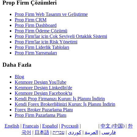
Prop Firm Çözümleri
Prop Firm Web Tasarım ve Geliştirme
Prop Firm CRM
Prop Firm Dashboard
Prop Firm Ödeme Çözümü
Prop Firm'lar için Çok Seviyeli Ortaklık Sistemi
Prop Firm'lar için Risk Yönetimi
Prop Firm Liderlik Tabloları
Prop Firm Yarışmaları
Daha Fazla
Blog
Kenmore Design YouTube
Kenmore Design LinkedIn'de
Kenmore Design Facebook'ta
Kendi Prop Firmanızı Kurun: İş Planını İndirin
Kendi Forex Brokerliğinizi Kurun: İş Planını İndirin
Forex Broker Pazarlama Planı
Prop Firm Pazarlama Planı
English
|
Français
|
Español
|
Русский
|
Türkçe
|
中文 (中国)
|
한
국어
|
日本語
|
עברית
|
کوردی
|
العربية
|
فارسی