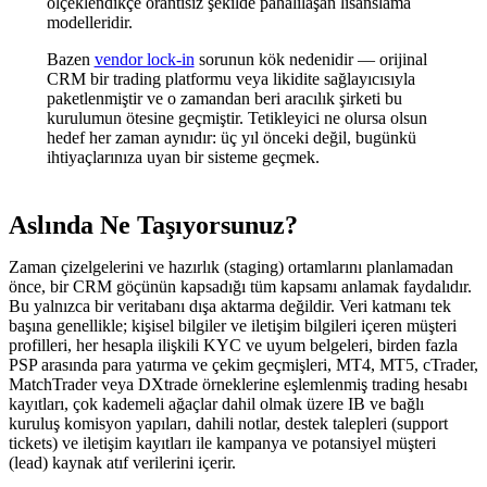
ölçeklendikçe orantısız şekilde pahalılaşan lisanslama
modelleridir.
Bazen
vendor lock-in
sorunun kök nedenidir — orijinal
CRM bir trading platformu veya likidite sağlayıcısıyla
paketlenmiştir ve o zamandan beri aracılık şirketi bu
kurulumun ötesine geçmiştir. Tetikleyici ne olursa olsun
hedef her zaman aynıdır: üç yıl önceki değil, bugünkü
ihtiyaçlarınıza uyan bir sisteme geçmek.
Aslında Ne Taşıyorsunuz?
Zaman çizelgelerini ve hazırlık (staging) ortamlarını planlamadan
önce, bir CRM göçünün kapsadığı tüm kapsamı anlamak faydalıdır.
Bu yalnızca bir veritabanı dışa aktarma değildir. Veri katmanı tek
başına genellikle; kişisel bilgiler ve iletişim bilgileri içeren müşteri
profilleri, her hesapla ilişkili KYC ve uyum belgeleri, birden fazla
PSP arasında para yatırma ve çekim geçmişleri, MT4, MT5, cTrader,
MatchTrader veya DXtrade örneklerine eşlemlenmiş trading hesabı
kayıtları, çok kademeli ağaçlar dahil olmak üzere IB ve bağlı
kuruluş komisyon yapıları, dahili notlar, destek talepleri (support
tickets) ve iletişim kayıtları ile kampanya ve potansiyel müşteri
(lead) kaynak atıf verilerini içerir.