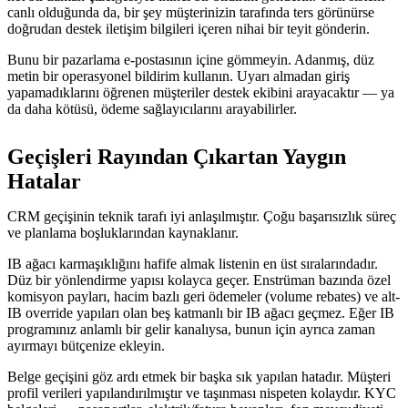
canlı olduğunda da, bir şey müşterinizin tarafında ters görünürse
doğrudan destek iletişim bilgileri içeren nihai bir teyit gönderin.
Bunu bir pazarlama e-postasının içine gömmeyin. Adanmış, düz
metin bir operasyonel bildirim kullanın. Uyarı almadan giriş
yapamadıklarını öğrenen müşteriler destek ekibini arayacaktır — ya
da daha kötüsü, ödeme sağlayıcılarını arayabilirler.
Geçişleri Rayından Çıkartan Yaygın
Hatalar
CRM geçişinin teknik tarafı iyi anlaşılmıştır. Çoğu başarısızlık süreç
ve planlama boşluklarından kaynaklanır.
IB ağacı karmaşıklığını hafife almak listenin en üst sıralarındadır.
Düz bir yönlendirme yapısı kolayca geçer. Enstrüman bazında özel
komisyon payları, hacim bazlı geri ödemeler (volume rebates) ve alt-
IB override yapıları olan beş katmanlı bir IB ağacı geçmez. Eğer IB
programınız anlamlı bir gelir kanalıysa, bunun için ayrıca zaman
ayırmayı bütçenize ekleyin.
Belge geçişini göz ardı etmek bir başka sık yapılan hatadır. Müşteri
profil verileri yapılandırılmıştır ve taşınması nispeten kolaydır. KYC