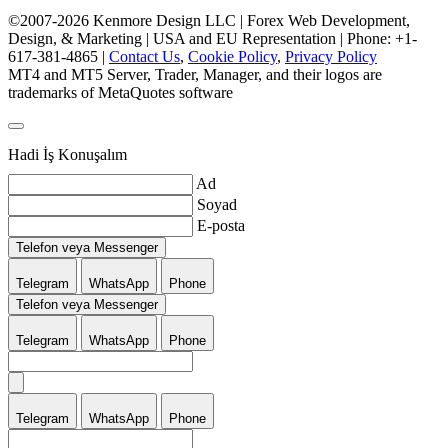
©2007-2026 Kenmore Design LLC | Forex Web Development,
Design, & Marketing | USA and EU Representation | Phone: +1-
617-381-4865 |
Contact Us
,
Cookie Policy
,
Privacy Policy
MT4 and MT5 Server, Trader, Manager, and their logos are
trademarks of MetaQuotes software
Hadi İş Konuşalım
Ad
Soyad
E-posta
Telefon veya Messenger
Telegram
WhatsApp
Phone
Telefon veya Messenger
Telegram
WhatsApp
Phone
Telegram
WhatsApp
Phone