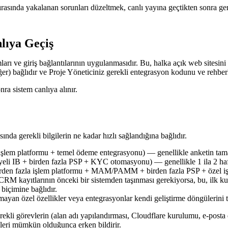
rasında yakalanan sorunları düzeltmek, canlı yayına geçtikten sonra ger
lıya Geçiş
rı ve giriş bağlantılarının uygulanmasıdır. Bu, halka açık web sitesini
) bağlıdır ve Proje Yöneticiniz gerekli entegrasyon kodunu ve rehberli
a sistem canlıya alınır.
da gerekli bilgilerin ne kadar hızlı sağlandığına bağlıdır.
lem platformu + temel ödeme entegrasyonu) — genellikle anketin tama
i IB + birden fazla PSP + KYC otomasyonu) — genellikle 1 ila 2 ha
den fazla işlem platformu + MAM/PAMM + birden fazla PSP + özel iş ak
CRM kayıtlarının önceki bir sistemden taşınması gerekiyorsa, bu, ilk ku
 biçimine bağlıdır.
yan özel özellikler veya entegrasyonlar kendi geliştirme döngülerini ta
erekli görevlerin (alan adı yapılandırması, Cloudflare kurulumu, e-po
eleri mümkün olduğunca erken bildirir.