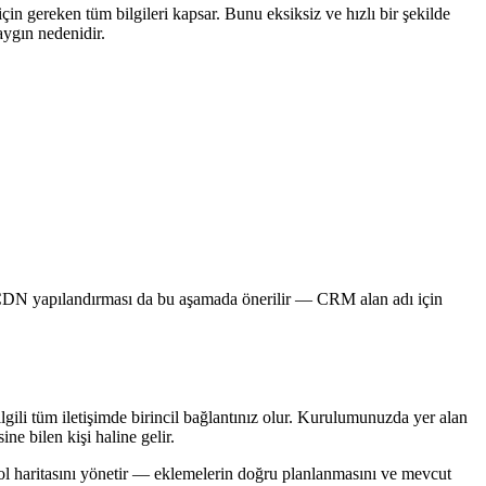
n gereken tüm bilgileri kapsar. Bunu eksiksiz ve hızlı bir şekilde
aygın nedenidir.
 CDN yapılandırması da bu aşamada önerilir — CRM alan adı için
lgili tüm iletişimde birincil bağlantınız olur. Kurulumunuzda yer alan
ne bilen kişi haline gelir.
n yol haritasını yönetir — eklemelerin doğru planlanmasını ve mevcut