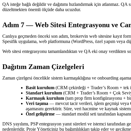
QA isteğe bağlı değildir ve dağıtımı hızlandırmak için atlanmaz. QA sı
düzeltmekten önemli ölçüde daha ucuzdur.
Adım 7 — Web Sitesi Entegrasyonu ve Can
Canlıya geçmeden önceki son adım, brokervin web sitesine kayıt formla
Spesifik uygulama, web platformuna (WordPress, özel yapım veya diğer
Web sitesi entegrasyonu tamamlandıktan ve QA eki onay verdikten sonr
Dağıtım Zaman Çizelgeleri
Zaman çizelgesi öncelikle sistem karmaşıklığına ve onboarding aşamasın
Basit kurulum
(CRM çekirdeği + Trader’s Room + tek iş
Standart kurulum
(CRM + Trader’s Room + Çok Seviyel
Karmaşık kurulum
(tam prop firm konfigürasyonu + bir
Veri taşıma
— mevcut tacir verileri, işlem geçmişi veya 
aşamasını gerektirir. Süre, veri hacmine ve kaynak sistem
Özel geliştirme
— standart modül seti tarafından kapsanma
DNS yayılımı, PSP entegrasyon yanıt süreleri ve istemci tarafından g
nedenleridir. Proje Yöneticiniz bu bağımlılıkları takip eder ve gecikm