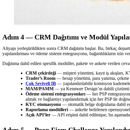
Adım 4 — CRM Dağıtımı ve Modül Yapıla
Altyapı yerleştirildikten sonra CRM dağıtımı başlar. Bu, birkaç depar
yapılandırması ve ödeme sistemi entegrasyonu, bağımlılıkların izin verd
Dağıtıma dahil edilen spesifik modüller, pakete ve ankete verilen cevap
CRM çekirdeği
— müşteri yönetimi, kayıt iş akışları, KY
Trader’s Room
— hesap yönetimi, para yatırma, çekme ve
Çok Seviyeli IB
— yapılandırılabilir komisyon kademeler
MAM/PAMM
— ya Kenmore Design’ın dahili çözümü ya d
Ödeme sistemi entegrasyonları
— her PSP entegrasyonu, 
almak ve bağlantıyı yapılandırmak için her PSP ile doğrud
KYC otomasyonu
— otomatik belge doğrulama dahil edi
Raporlama modülleri
— ankette belirlenen operasyonel v
Açık API’ler
— API erişimi dahil edilmişse, bu aşamada u