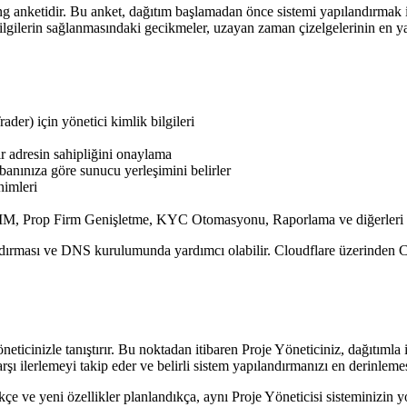
g anketidir. Bu anket, dağıtım başlamadan önce sistemi yapılandırmak içi
lgilerin sağlanmasındaki gecikmeler, uzayan zaman çizelgelerinin en y
er) için yönetici kimlik bilgileri
r adresin sahipliğini onaylama
banınıza göre sunucu yerleşimini belirler
nimleri
, Prop Firm Genişletme, KYC Otomasyonu, Raporlama ve diğerleri
andırması ve DNS kurulumunda yardımcı olabilir. Cloudflare üzerinden
icinizle tanıştırır. Bu noktadan itibaren Proje Yöneticiniz, dağıtımla i
ı ilerlemeyi takip eder ve belirli sistem yapılandırmanızı en derinlemesi
ştikçe ve yeni özellikler planlandıkça, aynı Proje Yöneticisi sisteminizi