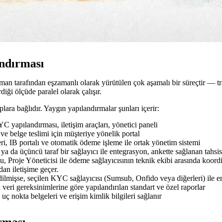
ndırması
tman tarafından eşzamanlı olarak yürütülen çok aşamalı bir süreçtir — 
iği ölçüde paralel olarak çalışır.
lara bağlıdır. Yaygın yapılandırmalar şunları içerir:
C yapılandırması, iletişim araçları, yönetici paneli
 belge teslimi için müşteriye yönelik portal
i, IB portalı ve otomatik ödeme işleme ile ortak yönetim sistemi
a üçüncü taraf bir sağlayıcı ile entegrasyon, ankette sağlanan tahsis t
Proje Yöneticisi ile ödeme sağlayıcısının teknik ekibi arasında koordin
an iletişime geçer.
lmişse, seçilen KYC sağlayıcısı (Sumsub, Onfido veya diğerleri) ile e
eri gereksinimlerine göre yapılandırılan standart ve özel raporlar
ç nokta belgeleri ve erişim kimlik bilgileri sağlanır