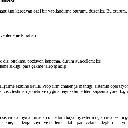
rması
mantığını kapsayan özel bir yapılandırma oturumu düzenler. Bu oturum, p
e ilerleme kuralları
re dışı bırakma, pozisyon kapatma, durum güncellemeleri
me sıklığı, para çekme talep iş akışı
iştirme ekibine iletilir. Prop firm challenge mantığı, sistemin operasyo
neticisi, teslimatı yönetir ve uygulamayı kabul edilen kapsama göre doğru
bi sistem canlıya alınmadan önce tüm hayati işlevlerin uçtan uca testin
leme, challenge kaydı ve ilerleme takibi, para çekme talepleri — ayrıca 