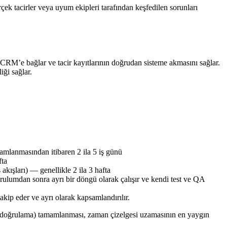
çek tacirler veya uyum ekipleri tarafından keşfedilen sorunları
 CRM’e bağlar ve tacir kayıtlarının doğrudan sisteme akmasını sağlar.
ği sağlar.
mlanmasından itibaren 2 ila 5 iş günü
fta
ışları) — genellikle 2 ila 3 hafta
rulumdan sonra ayrı bir döngü olarak çalışır ve kendi test ve QA
kip eder ve ayrı olarak kapsamlandırılır.
sta doğrulama) tamamlanması, zaman çizelgesi uzamasının en yaygın