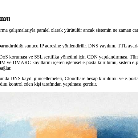
umu
rma çalışmalarıyla paralel olarak yürütülür ancak sistemin ne zaman can
ındırıldığı sunucu IP adresine yönlendirilir. DNS yayılımı, TTL ayarları
 koruması ve SSL sertifika yönetimi için CDN yapılandırması. Tüm da
ve DMARC kayıtlarını içeren işlemsel e-posta kurulumu; sistem e-posta
sağlar.
şunda DNS kaydı güncellemeleri, Cloudflare hesap kurulumu ve e-posta s
adını kontrol eden kişi tarafından yapılması gerekir.