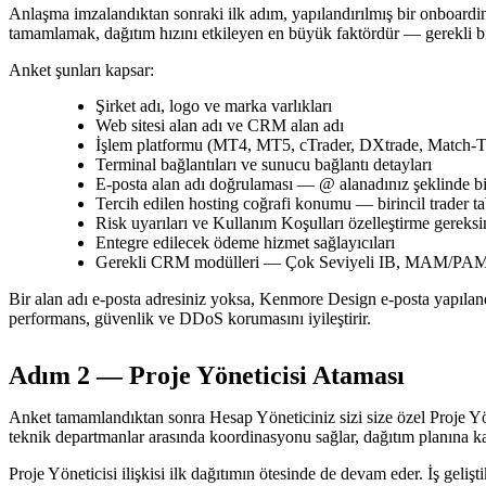
Anlaşma imzalandıktan sonraki ilk adım, yapılandırılmış bir onboardin
tamamlamak, dağıtım hızını etkileyen en büyük faktördür — gerekli bi
Anket şunları kapsar:
Şirket adı, logo ve marka varlıkları
Web sitesi alan adı ve CRM alan adı
İşlem platformu (MT4, MT5, cTrader, DXtrade, Match-Trad
Terminal bağlantıları ve sunucu bağlantı detayları
E-posta alan adı doğrulaması — @ alanadınız şeklinde bi
Tercih edilen hosting coğrafi konumu — birincil trader ta
Risk uyarıları ve Kullanım Koşulları özelleştirme gereksi
Entegre edilecek ödeme hizmet sağlayıcıları
Gerekli CRM modülleri — Çok Seviyeli IB, MAM/PAMM
Bir alan adı e-posta adresiniz yoksa, Kenmore Design e-posta yapıl
performans, güvenlik ve DDoS korumasını iyileştirir.
Adım 2 — Proje Yöneticisi Ataması
Anket tamamlandıktan sonra Hesap Yöneticiniz sizi size özel Proje Yönet
teknik departmanlar arasında koordinasyonu sağlar, dağıtım planına karş
Proje Yöneticisi ilişkisi ilk dağıtımın ötesinde de devam eder. İş geli