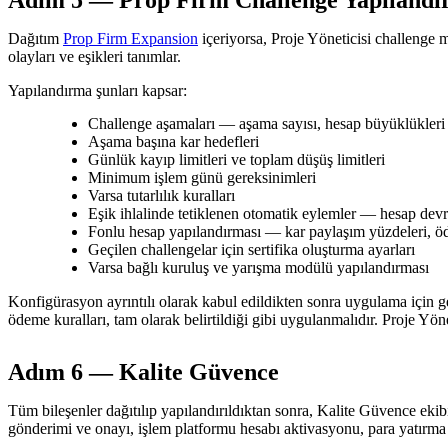
Adım 5 — Prop Firm Challenge Yapılandı
Dağıtım
Prop Firm Expansion
içeriyorsa, Proje Yöneticisi challenge 
olayları ve eşikleri tanımlar.
Yapılandırma şunları kapsar:
Challenge aşamaları — aşama sayısı, hesap büyüklükleri v
Aşama başına kar hedefleri
Günlük kayıp limitleri ve toplam düşüş limitleri
Minimum işlem günü gereksinimleri
Varsa tutarlılık kuralları
Eşik ihlalinde tetiklenen otomatik eylemler — hesap dev
Fonlu hesap yapılandırması — kar paylaşım yüzdeleri, öde
Geçilen challengelar için sertifika oluşturma ayarları
Varsa bağlı kuruluş ve yarışma modülü yapılandırması
Konfigürasyon ayrıntılı olarak kabul edildikten sonra uygulama için gel
ödeme kuralları, tam olarak belirtildiği gibi uygulanmalıdır. Proje Yö
Adım 6 — Kalite Güvence
Tüm bileşenler dağıtılıp yapılandırıldıktan sonra, Kalite Güvence eki
gönderimi ve onayı, işlem platformu hesabı aktivasyonu, para yatırma iş