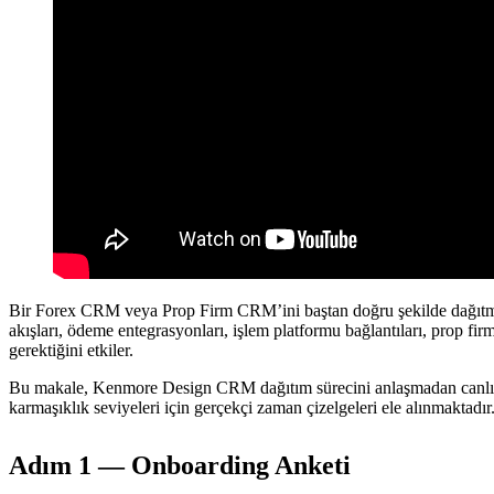
Bir Forex CRM veya Prop Firm CRM’ini baştan doğru şekilde dağıtmak
akışları, ödeme entegrasyonları, işlem platformu bağlantıları, prop fir
gerektiğini etkiler.
Bu makale, Kenmore Design CRM dağıtım sürecini anlaşmadan canlıya geç
karmaşıklık seviyeleri için gerçekçi zaman çizelgeleri ele alınmaktadır
Adım 1 — Onboarding Anketi