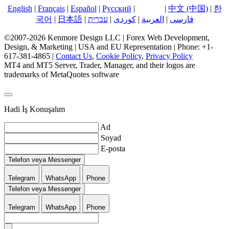
English
|
Français
|
Español
|
Русский
|
Türkçe
|
中文 (中国)
|
한
국어
|
日本語
|
עברית
|
کوردی
|
العربية
|
فارسی
©2007-2026 Kenmore Design LLC | Forex Web Development,
Design, & Marketing | USA and EU Representation | Phone: +1-
617-381-4865 |
Contact Us
,
Cookie Policy
,
Privacy Policy
MT4 and MT5 Server, Trader, Manager, and their logos are
trademarks of MetaQuotes software
Hadi İş Konuşalım
Ad
Soyad
E-posta
Telefon veya Messenger
Telegram
WhatsApp
Phone
Telefon veya Messenger
Telegram
WhatsApp
Phone