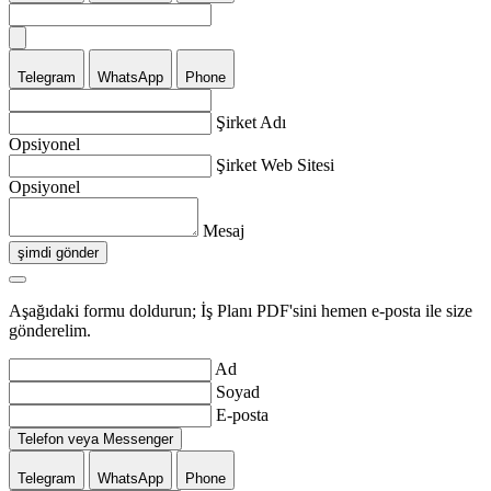
Telegram
WhatsApp
Phone
Şirket Adı
Opsiyonel
Şirket Web Sitesi
Opsiyonel
Mesaj
şimdi gönder
Aşağıdaki formu doldurun; İş Planı PDF'sini hemen e-posta ile size
gönderelim.
Ad
Soyad
E-posta
Telefon veya Messenger
Telegram
WhatsApp
Phone