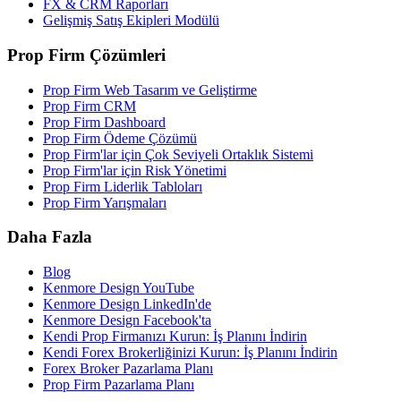
FX & CRM Raporları
Gelişmiş Satış Ekipleri Modülü
Prop Firm Çözümleri
Prop Firm Web Tasarım ve Geliştirme
Prop Firm CRM
Prop Firm Dashboard
Prop Firm Ödeme Çözümü
Prop Firm'lar için Çok Seviyeli Ortaklık Sistemi
Prop Firm'lar için Risk Yönetimi
Prop Firm Liderlik Tabloları
Prop Firm Yarışmaları
Daha Fazla
Blog
Kenmore Design YouTube
Kenmore Design LinkedIn'de
Kenmore Design Facebook'ta
Kendi Prop Firmanızı Kurun: İş Planını İndirin
Kendi Forex Brokerliğinizi Kurun: İş Planını İndirin
Forex Broker Pazarlama Planı
Prop Firm Pazarlama Planı