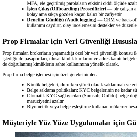
MFA, ele geçirilmiş parolaların etkisini ciddi ölçüde azaltı
İşten Çıkış (Offboarding) Prosedürleri
— bir çalışan ay
kolay ama sıkça gözden kaçan kalıcı bir zafiyettir.
Denetim Günlüğü (Audit logging)
— CRM ve back-office
kullanımı caydırır, olay incelemesini destekler ve düzenle
Prop Firmalar için Veri Güvenliği Hususla
Prop firmalar, brokerların yaşamadığı özel bir veri güvenliği konusu 
işlediğinde pasaportları, ulusal kimlik kartlarını ve adres kanıtı belge
de doğrulanmış kimliklerin sahte kullanımına yönelik olarak.
Prop firma belge işlemesi için özel gereksinimler:
Kimlik belgeleri, dururken şifreli olarak saklanmalı ve e
Belge saklama politikaları; KYC belgelerinin ne kadar s
Otomatik KYC sağlayıcıları (Sumsub, Onfido) belge doğr
maruziyetini azaltır
Biyometrik veya belge eşleştirme kullanan mükerrer hesap 
Müşteriyle Yüz Yüze Uygulamalar için Güv