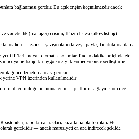
 bunlara bağlanması gerekir. Bu açık erişim kaçınılmazdır ancak
 yöneticilik (manager) erişimi, IP izin listesi (allowlisting)
e saklanmalıdır — e-posta yazışmalarında veya paylaşılan dokümanlarda
yeni IP’leri tarayan otomatik botlar tarafından dakikalar içinde ele
 bir sunucuya herhangi bir uygulama yüklenmeden önce sertleştirme
enlik güncellemeleri alması gerekir
k yerine VPN üzerinden kullanılmalıdır
sorumluluğu olduğu anlamına gelir — platform sağlayıcısının değil.
B sistemleri, raporlama araçları, pazarlama platformları. Her
 olarak gereklidir — ancak maruziyeti en aza indirecek şekilde