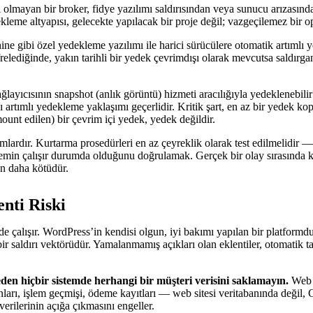
mayan bir broker, fidye yazılımı saldırısından veya sunucu arızasından 
ekleme altyapısı, gelecekte yapılacak bir proje değil; vazgeçilemez bir o
gibi özel yedekleme yazılımı ile harici sürücülere otomatik artımlı y
frelediğinde, yakın tarihli bir yedek çevrimdışı olarak mevcutsa saldırgan
ağlayıcısının snapshot (anlık görüntü) hizmeti aracılığıyla yedeklenebi
ı artımlı yedekleme yaklaşımı geçerlidir. Kritik şart, en az bir yedek k
unt edilen) bir çevrim içi yedek, yedek değildir.
lardır. Kurtarma prosedürleri en az çeyreklik olarak test edilmelidir 
temin çalışır durumda olduğunu doğrulamak. Gerçek bir olay sırasında ku
an daha kötüdür.
nti Riski
alışır. WordPress’in kendisi olgun, iyi bakımı yapılan bir platformdur
 saldırı vektörüdür. Yamalanmamış açıkları olan eklentiler, otomatik tara
den hiçbir sistemde herhangi bir müşteri verisini saklamayın.
Web s
ları, işlem geçmişi, ödeme kayıtları — web sitesi veritabanında değil,
erilerinin açığa çıkmasını engeller.