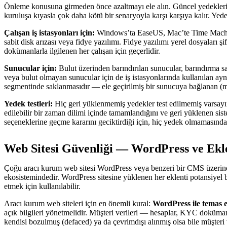
Önleme konusuna girmeden önce azaltmayı ele alın. Güncel yedekleri ol
kuruluşa kıyasla çok daha kötü bir senaryoyla karşı karşıya kalır. Yed
Çalışan iş istasyonları için:
Windows’ta EaseUS, Mac’te Time Machine 
sabit disk arızası veya fidye yazılımı. Fidye yazılımı yerel dosyaları şi
dokümanlarla ilgilenen her çalışan için geçerlidir.
Sunucular için:
Bulut üzerinden barındırılan sunucular, barındırma s
veya bulut olmayan sunucular için de iş istasyonlarında kullanılan ayn
segmentinde saklanmasıdır — ele geçirilmiş bir sunucuya bağlanan (mo
Yedek testleri:
Hiç geri yüklenmemiş yedekler test edilmemiş varsayım
edilebilir bir zaman dilimi içinde tamamlandığını ve geri yüklenen sis
seçeneklerine geçme kararını geciktirdiği için, hiç yedek olmamasınd
Web Sitesi Güvenliği — WordPress ve Ekle
Çoğu aracı kurum web sitesi WordPress veya benzeri bir CMS üzerinde ç
ekosistemindedir. WordPress sitesine yüklenen her eklenti potansiyel bir
etmek için kullanılabilir.
Aracı kurum web siteleri için en önemli kural:
WordPress ile temas e
açık bilgileri yönetmelidir. Müşteri verileri — hesaplar, KYC doküman
kendisi bozulmuş (defaced) ya da çevrimdışı alınmış olsa bile müşteri v