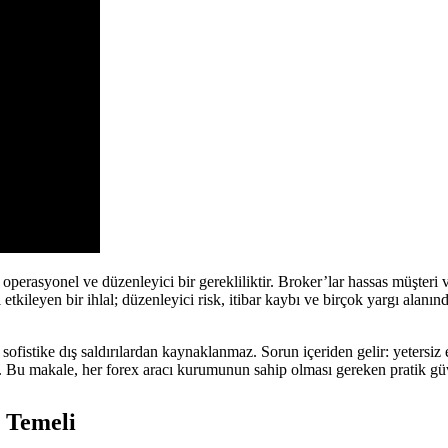
perasyonel ve düzenleyici bir gerekliliktir. Broker’lar hassas müşteri ver
ileyen bir ihlal; düzenleyici risk, itibar kaybı ve birçok yargı alanınd
k sofistike dış saldırılardan kaynaklanmaz. Sorun içeriden gelir: yeters
 Bu makale, her forex aracı kurumunun sahip olması gereken pratik güve
 Temeli