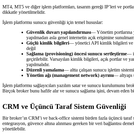
MT4, MT5 ve diğer işlem platformları, tasarım gereği IP’leri ve portla
dikkatle yönetilmelidir.
İşlem platformu sunucu güvenliği için temel hususlar:
Güvenlik duvarı yapılandırması
— Yönetim portlarına ya
yapılmadan asla genel internetin açık erişimine sunulmam
Güçlü kimlik bilgileri
— yönetici API kimlik bilgileri ve
değil
Sağlama (provisioning) öncesi sunucu sertleştirme
— i
geçirilebilir. Varsayılan kimlik bilgileri, açık portlar 
yapılmalıdır.
Düzenli yamalama
— altta çalışan sunucu işletim sistem
Yönetim ağı (management network) ayrımı
— altyapı 
İşlem platformu sağlayıcıları yazılım satar ve sunucu kurulumunu bro
Birçok broker bunu hafife alır ve sunucu sağlama işini, devam eden bir
CRM ve Üçüncü Taraf Sistem Güvenliği
Bir broker’ın CRM’i ve back-office sistemi birden fazla üçüncü taraf s
entegrasyon, güvence altına alınması gereken bir veri bağlantısı deme
yönetilebilir.