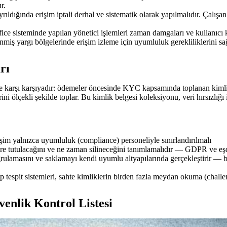
r.
rıldığında erişim iptali derhal ve sistematik olarak yapılmalıdır. Çalış
 sisteminde yapılan yönetici işlemleri zaman damgaları ve kullanıcı ki
nmiş yargı bölgelerinde erişim izleme için uyumluluk gerekliliklerini sağ
rı
ile karşı karşıyadır: ödemeler öncesinde KYC kapsamında toplanan kimli
lerini ölçekli şekilde toplar. Bu kimlik belgesi koleksiyonu, veri hırsızlı
rişim yalnızca uyumluluk (compliance) personeliyle sınırlandırılmalı
üre tutulacağını ve ne zaman silineceğini tanımlamalıdır — GDPR ve eş
ulamasını ve saklamayı kendi uyumlu altyapılarında gerçekleştirir — b
tespit sistemleri, sahte kimliklerin birden fazla meydan okuma (challen
enlik Kontrol Listesi