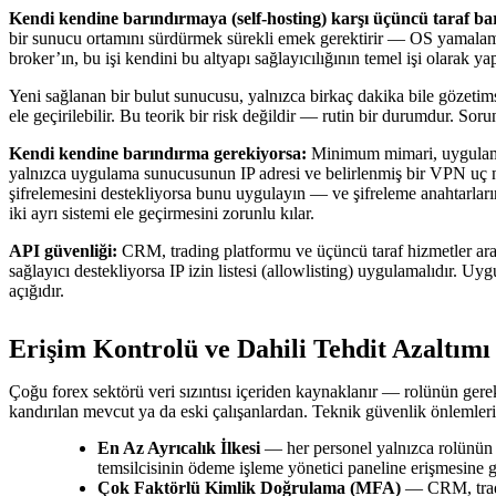
Kendi kendine barındırmaya (self-hosting) karşı üçüncü taraf b
bir sunucu ortamını sürdürmek sürekli emek gerektirir — OS yamalama, 
broker’ın, bu işi kendini bu altyapı sağlayıcılığının temel işi olarak y
Yeni sağlanan bir bulut sunucusu, yalnızca birkaç dakika bile gözetims
ele geçirilebilir. Bu teorik bir risk değildir — rutin bir durumdur. S
Kendi kendine barındırma gerekiyorsa:
Minimum mimari, uygulama s
yalnızca uygulama sunucusunun IP adresi ve belirlenmiş bir VPN uç nok
şifrelemesini destekliyorsa bunu uygulayın — ve şifreleme anahtarların
iki ayrı sistemi ele geçirmesini zorunlu kılar.
API güvenliği:
CRM, trading platformu ve üçüncü taraf hizmetler aras
sağlayıcı destekliyorsa IP izin listesi (allowlisting) uygulamalıdır. 
açığıdır.
Erişim Kontrolü ve Dahili Tehdit Azaltımı
Çoğu forex sektörü veri sızıntısı içeriden kaynaklanır — rolünün gere
kandırılan mevcut ya da eski çalışanlardan. Teknik güvenlik önlemleri g
En Az Ayrıcalık İlkesi
— her personel yalnızca rolünün g
temsilcisinin ödeme işleme yönetici paneline erişmesine 
Çok Faktörlü Kimlik Doğrulama (MFA)
— CRM, tradin