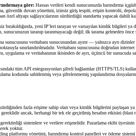
arındırmaya göre:
Hassas verileri kendi sunucunuzda barındırma içgüdüs
güvenlik duvarı yönetimi, izinsiz giriş tespiti, erişim kontrolü, depo
apan özel altyapı sağlayıcılarının sürdürdüğü standartta yapacak dahili k
iz bırakıldığında, yeni IP’leri tarayan ve varsayılan kimlik bilgileri y
orun, sunucunuzun taranıp taranmayacağı değil; ilk tarama gelmeden önce 
unucusunu veritabanı sunucusundan ayırır — yalnızca ayrı dizinler değ
tasıyla sınırlandırılmalıdır. Veritabanı sunucusuna doğrudan internet 
ı, uygulama ve veritabanının ikisinden de ayrı, üçüncü bir sunucuda sakl
ındaki tüm API entegrasyonları şifreli bağlantılar (HTTPS/TLS) kullanm
Uygulama kodunda sabitlenmiş veya şifrelenmemiş yapılandırma dosyalarınd
ktirdiğinden fazla erişime sahip olan veya kimlik bilgilerini paylaşan 
ereklidir ancak, herhangi bir tek ele geçirilmiş hesabın etkisini (blast 
erektirdiği sistemlere ve verilere erişmelidir. Pazarlama ekibi üyesinin
gerek yoktur.
g platformu yönetimi, barındırma kontrol panelleri ve ödeme sistemi gö