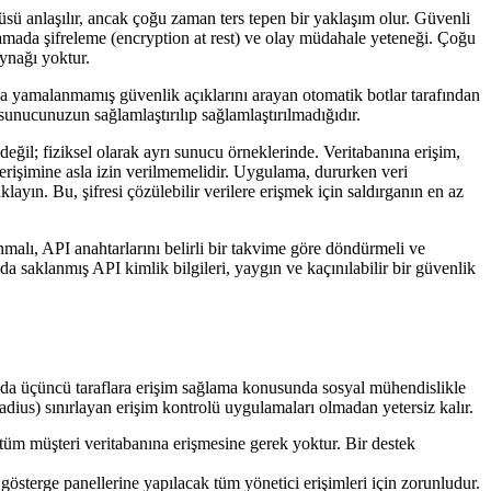
ü anlaşılır, ancak çoğu zaman ters tepen bir yaklaşım olur. Güvenli
lamada şifreleme (encryption at rest) ve olay müdahale yeteneği. Çoğu
aynağı yoktur.
a da yamalanmamış güvenlik açıklarını arayan otomatik botlar tarafından
sunucunuzun sağlamlaştırılıp sağlamlaştırılmadığıdır.
il; fiziksel olarak ayrı sunucu örneklerinde. Veritabanına erişim,
erişimine asla izin verilmemelidir. Uygulama, dururken veri
ayın. Bu, şifresi çözülebilir verilere erişmek için saldırganın en az
alı, API anahtarlarını belirli bir takvime göre döndürmeli ve
a saklanmış API kimlik bilgileri, yaygın ve kaçınılabilir bir güvenlik
ya da üçüncü taraflara erişim sağlama konusunda sosyal mühendislikle
radius) sınırlayan erişim kontrolü uygulamaları olmadan yetersiz kalır.
 tüm müşteri veritabanına erişmesine gerek yoktur. Bir destek
sterge panellerine yapılacak tüm yönetici erişimleri için zorunludur.