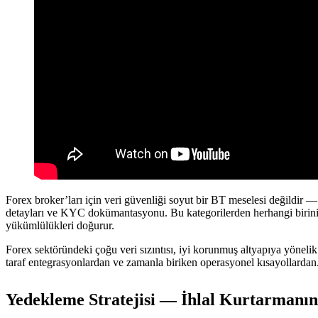
Forex broker’ları için veri güvenliği soyut bir BT meselesi değildir — o
detayları ve KYC dokümantasyonu. Bu kategorilerden herhangi birini etk
yükümlülükleri doğurur.
Forex sektöründeki çoğu veri sızıntısı, iyi korunmuş altyapıya yöneli
taraf entegrasyonlardan ve zamanla biriken operasyonel kısayollardan.
Yedekleme Stratejisi — İhlal Kurtarmanın