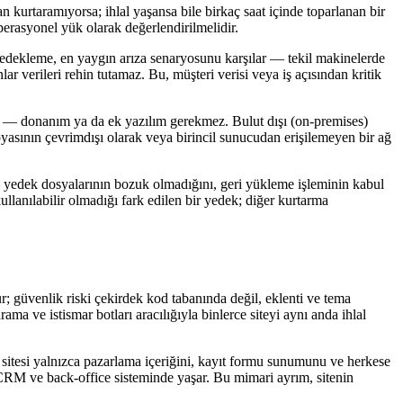
kurtaramıyorsa; ihlal yaşansa bile birkaç saat içinde toparlanan bir
perasyonel yük olarak değerlendirilmelidir.
edekleme, en yaygın arıza senaryosunu karşılar — tekil makinelerde
lar verileri rehin tutamaz. Bu, müşteri verisi veya iş açısından kritik
lir — donanım ya da ek yazılım gerekmez. Bulut dışı (on-premises)
opyasının çevrimdışı olarak veya birincil sunucudan erişilemeyen bir ağ
— yedek dosyalarının bozuk olmadığını, geri yükleme işleminin kabul
llanılabilir olmadığı fark edilen bir yedek; diğer kurtarma
; güvenlik riski çekirdek kod tabanında değil, eklenti ve tema
ma ve istismar botları aracılığıyla binlerce siteyi aynı anda ihlal
itesi yalnızca pazarlama içeriğini, kayıt formu sunumunu ve herkese
 CRM ve back-office sisteminde yaşar. Bu mimari ayrım, sitenin