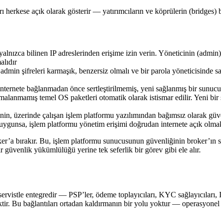
rı herkese açık olarak gösterir — yatırımcıların ve köprülerin (bridges)
lnızca bilinen IP adreslerinden erişime izin verin. Yöneticinin (admin) ve
alıdır
 admin şifreleri karmaşık, benzersiz olmalı ve bir parola yöneticisind
nternete bağlanmadan önce sertleştirilmemiş, yeni sağlanmış bir sunucu; 
ve yamalanmamış temel OS paketleri otomatik olarak istismar edilir. Yeni
inin, üzerinde çalışan işlem platformu yazılımından bağımsız olarak güv
uygunsa, işlem platformu yönetim erişimi doğrudan internete açık olma
ker’a bırakır. Bu, işlem platformu sunucusunun güvenliğinin broker’ın 
 güvenlik yükümlülüğü yerine tek seferlik bir görev gibi ele alır.
ervistle entegredir — PSP’ler, ödeme toplayıcıları, KYC sağlayıcıları, I
ktir. Bu bağlantıları ortadan kaldırmanın bir yolu yoktur — operasyonel