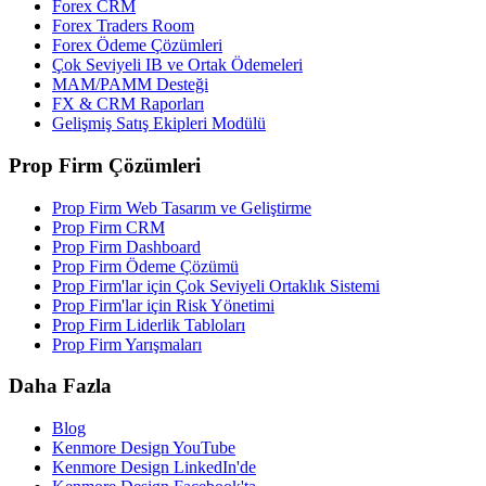
Forex CRM
Forex Traders Room
Forex Ödeme Çözümleri
Çok Seviyeli IB ve Ortak Ödemeleri
MAM/PAMM Desteği
FX & CRM Raporları
Gelişmiş Satış Ekipleri Modülü
Prop Firm Çözümleri
Prop Firm Web Tasarım ve Geliştirme
Prop Firm CRM
Prop Firm Dashboard
Prop Firm Ödeme Çözümü
Prop Firm'lar için Çok Seviyeli Ortaklık Sistemi
Prop Firm'lar için Risk Yönetimi
Prop Firm Liderlik Tabloları
Prop Firm Yarışmaları
Daha Fazla
Blog
Kenmore Design YouTube
Kenmore Design LinkedIn'de