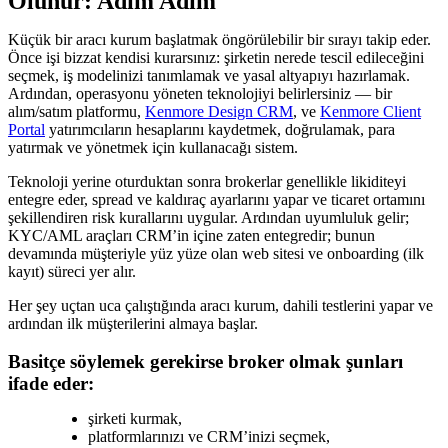
Olunur: Adım Adım
Küçük bir aracı kurum başlatmak öngörülebilir bir sırayı takip eder.
Önce işi bizzat kendisi kurarsınız: şirketin nerede tescil edileceğini
seçmek, iş modelinizi tanımlamak ve yasal altyapıyı hazırlamak.
Ardından, operasyonu yöneten teknolojiyi belirlersiniz — bir
alım/satım platformu,
Kenmore Design CRM
, ve
Kenmore Client
Portal
yatırımcıların hesaplarını kaydetmek, doğrulamak, para
yatırmak ve yönetmek için kullanacağı sistem.
Teknoloji yerine oturduktan sonra brokerlar genellikle likiditeyi
entegre eder, spread ve kaldıraç ayarlarını yapar ve ticaret ortamını
şekillendiren risk kurallarını uygular. Ardından uyumluluk gelir;
KYC/AML araçları CRM’in içine zaten entegredir; bunun
devamında müşteriyle yüz yüze olan web sitesi ve onboarding (ilk
kayıt) süreci yer alır.
Her şey uçtan uca çalıştığında aracı kurum, dahili testlerini yapar ve
ardından ilk müşterilerini almaya başlar.
Basitçe söylemek gerekirse broker olmak şunları
ifade eder:
şirketi kurmak,
platformlarınızı ve CRM’inizi seçmek,