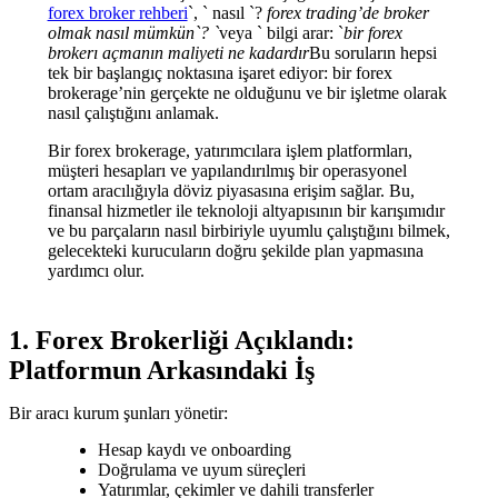
forex broker rehberi
`, ` nasıl `?
forex trading’de broker
olmak nasıl mümkün`? `
veya ` bilgi arar: `
bir forex
brokerı açmanın maliyeti ne kadardır
Bu soruların hepsi
tek bir başlangıç noktasına işaret ediyor: bir forex
brokerage’nin gerçekte ne olduğunu ve bir işletme olarak
nasıl çalıştığını anlamak.
Bir forex brokerage, yatırımcılara işlem platformları,
müşteri hesapları ve yapılandırılmış bir operasyonel
ortam aracılığıyla döviz piyasasına erişim sağlar. Bu,
finansal hizmetler ile teknoloji altyapısının bir karışımıdır
ve bu parçaların nasıl birbiriyle uyumlu çalıştığını bilmek,
gelecekteki kurucuların doğru şekilde plan yapmasına
yardımcı olur.
1. Forex Brokerliği Açıklandı:
Platformun Arkasındaki İş
Bir aracı kurum şunları yönetir:
Hesap kaydı ve onboarding
Doğrulama ve uyum süreçleri
Yatırımlar, çekimler ve dahili transferler