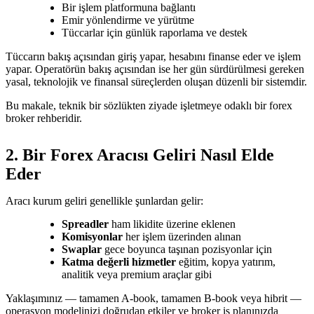
Bir işlem platformuna bağlantı
Emir yönlendirme ve yürütme
Tüccarlar için günlük raporlama ve destek
Tüccarın bakış açısından giriş yapar, hesabını finanse eder ve işlem
yapar. Operatörün bakış açısından ise her gün sürdürülmesi gereken
yasal, teknolojik ve finansal süreçlerden oluşan düzenli bir sistemdir.
Bu makale, teknik bir sözlükten ziyade işletmeye odaklı bir forex
broker rehberidir.
2. Bir Forex Aracısı Geliri Nasıl Elde
Eder
Aracı kurum geliri genellikle şunlardan gelir:
Spreadler
ham likidite üzerine eklenen
Komisyonlar
her işlem üzerinden alınan
Swaplar
gece boyunca taşınan pozisyonlar için
Katma değerli hizmetler
eğitim, kopya yatırım,
analitik veya premium araçlar gibi
Yaklaşımınız — tamamen A-book, tamamen B-book veya hibrit —
operasyon modelinizi doğrudan etkiler ve broker iş planınızda