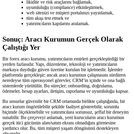
likidite ve risk araçlarını bağlamak,
uyumluluğu (compliance) etkinleştirmek,
web sitenizi ve müşteri portalınızı yayınlamak,
tüm akışı test etmek ve
yatırımcıların kapılarını aralamak.
Sonuç: Aracı Kurumun Gerçek Olarak
Çalıştığı Yer
Bir forex aracı kurumu, yatırımcıların emirleri gerçekleştirdiği bir
yerden fazlasıdır. Yapı, düzenleme, teknoloji ve yatırımcıların
markaya duyduğu güven üzerine kurulan bir işletmedir. İşlemler
platformda gerçekleşir; ancak aracı kurumun çalışmasını sürdüren
neredeyse tüm operasyonel görevler, CRM’in içinde ve ona bağlı
sistemlerde yürütülür. Bu süreçler; onboarding, doğrulama,
ödemeler, hesap ayarları, iletişim, raporlama ve uyumluluğu kapsar.
Bu unsurlar güvenilir bir CRM ortamında birlikte çalıştığında, bir
aracı kurum öngörülebilir şekilde faaliyet gösterebilir, sorumlu
biçimde ölçeklenebilir ve yatırımcılara sorunsuz, şeffaf bir deneyim
sunabilir. Bu çerçeveyi anlamak, yeni kurucuların aracı kurumun
gerçek itici gücünün alım/satım ekranı olmadığını görmesine
yardımcı olur. Bu, tüm müşteri yaşam döngüsünü destekleyen
altyapıdır.