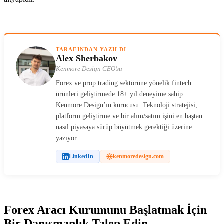
TARAFINDAN YAZILDI
Alex Sherbakov
Kenmore Design CEO’su
Forex ve prop trading sektörüne yönelik fintech
ürünleri geliştirmede 18+ yıl deneyime sahip
Kenmore Design’ın kurucusu. Teknoloji stratejisi,
platform geliştirme ve bir alım/satım işini en baştan
nasıl piyasaya sürüp büyütmek gerektiği üzerine
yazıyor.
LinkedIn
kenmoredesign.com
Forex Aracı Kurumunu Başlatmak İçin
Bir Danışmanlık Talep Edin