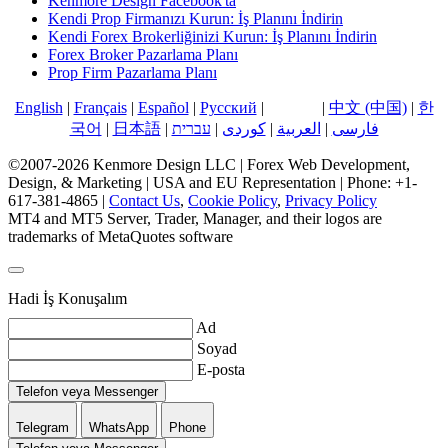
Kenmore Design Facebook'ta
Kendi Prop Firmanızı Kurun: İş Planını İndirin
Kendi Forex Brokerliğinizi Kurun: İş Planını İndirin
Forex Broker Pazarlama Planı
Prop Firm Pazarlama Planı
English
|
Français
|
Español
|
Русский
|
Türkçe
|
中文 (中国)
|
한
국어
|
日本語
|
עברית
|
کوردی
|
العربية
|
فارسی
©2007-2026 Kenmore Design LLC | Forex Web Development,
Design, & Marketing | USA and EU Representation | Phone: +1-
617-381-4865 |
Contact Us
,
Cookie Policy
,
Privacy Policy
MT4 and MT5 Server, Trader, Manager, and their logos are
trademarks of MetaQuotes software
Hadi İş Konuşalım
Ad
Soyad
E-posta
Telefon veya Messenger
Telegram
WhatsApp
Phone