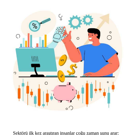
Sektörü ilk kez araştıran insanlar çoğu zaman şunu arar: