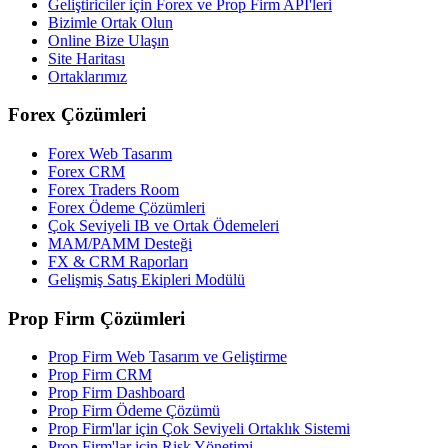
Geliştiriciler için Forex ve Prop Firm API'leri
Bizimle Ortak Olun
Online Bize Ulaşın
Site Haritası
Ortaklarımız
Forex Çözümleri
Forex Web Tasarım
Forex CRM
Forex Traders Room
Forex Ödeme Çözümleri
Çok Seviyeli IB ve Ortak Ödemeleri
MAM/PAMM Desteği
FX & CRM Raporları
Gelişmiş Satış Ekipleri Modülü
Prop Firm Çözümleri
Prop Firm Web Tasarım ve Geliştirme
Prop Firm CRM
Prop Firm Dashboard
Prop Firm Ödeme Çözümü
Prop Firm'lar için Çok Seviyeli Ortaklık Sistemi
Prop Firm'lar için Risk Yönetimi