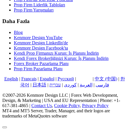
Prop Firm Liderlik Tabloları
Prop Firm Yarışmaları
Daha Fazla
Blog
Kenmore Design YouTube
Kenmore Design LinkedIn'de
Kenmore Design Facebook'ta
Kendi Prop Firmanızı Kurun: İş Planını İndirin
Kendi Forex Brokerliğinizi Kurun: İş Planını İndirin
Forex Broker Pazarlama Planı
Prop Firm Pazarlama Planı
English
|
Français
|
Español
|
Русский
|
Türkçe
|
中文 (中国)
|
한
국어
|
日本語
|
עברית
|
کوردی
|
العربية
|
فارسی
©2007-2026 Kenmore Design LLC | Forex Web Development,
Design, & Marketing | USA and EU Representation | Phone: +1-
617-381-4865 |
Contact Us
,
Cookie Policy
,
Privacy Policy
MT4 and MT5 Server, Trader, Manager, and their logos are
trademarks of MetaQuotes software