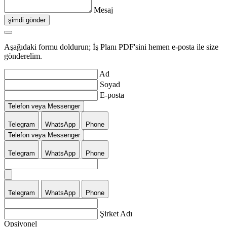
Mesaj
şimdi gönder
Aşağıdaki formu doldurun; İş Planı PDF'sini hemen e-posta ile size
gönderelim.
Ad
Soyad
E-posta
Telefon veya Messenger
Telegram
WhatsApp
Phone
Telefon veya Messenger
Telegram
WhatsApp
Phone
Telegram
WhatsApp
Phone
Şirket Adı
Opsiyonel