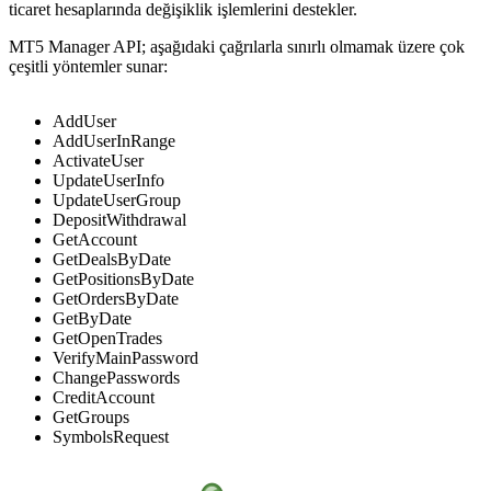
ticaret hesaplarında değişiklik işlemlerini destekler.
MT5 Manager API; aşağıdaki çağrılarla sınırlı olmamak üzere çok
çeşitli yöntemler sunar:
AddUser
AddUserInRange
ActivateUser
UpdateUserInfo
UpdateUserGroup
DepositWithdrawal
GetAccount
GetDealsByDate
GetPositionsByDate
GetOrdersByDate
GetByDate
GetOpenTrades
VerifyMainPassword
ChangePasswords
CreditAccount
GetGroups
SymbolsRequest