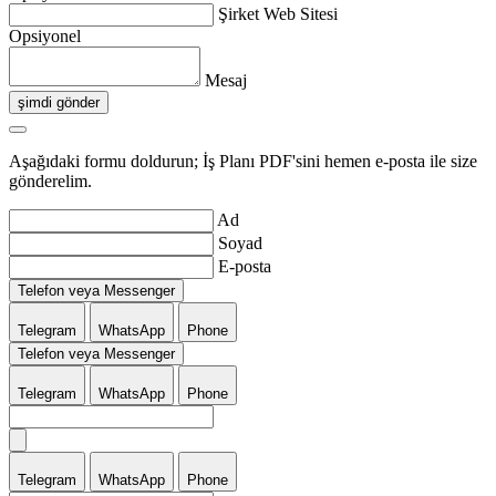
Şirket Web Sitesi
Opsiyonel
Mesaj
şimdi gönder
Aşağıdaki formu doldurun; İş Planı PDF'sini hemen e-posta ile size
gönderelim.
Ad
Soyad
E-posta
Telefon veya Messenger
Telegram
WhatsApp
Phone
Telefon veya Messenger
Telegram
WhatsApp
Phone
Telegram
WhatsApp
Phone