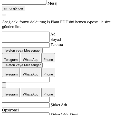
Mesaj
şimdi gönder
Aşağıdaki formu doldurun; İş Planı PDF'sini hemen e-posta ile size
gönderelim.
Ad
Soyad
E-posta
Telefon veya Messenger
Telegram
WhatsApp
Phone
Telefon veya Messenger
Telegram
WhatsApp
Phone
Telegram
WhatsApp
Phone
Şirket Adı
Opsiyonel
Şirket Web Sitesi