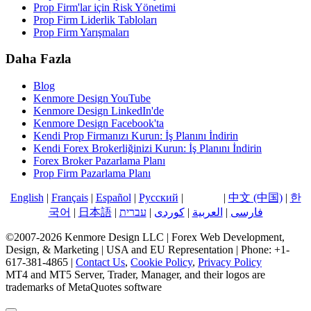
Prop Firm'lar için Risk Yönetimi
Prop Firm Liderlik Tabloları
Prop Firm Yarışmaları
Daha Fazla
Blog
Kenmore Design YouTube
Kenmore Design LinkedIn'de
Kenmore Design Facebook'ta
Kendi Prop Firmanızı Kurun: İş Planını İndirin
Kendi Forex Brokerliğinizi Kurun: İş Planını İndirin
Forex Broker Pazarlama Planı
Prop Firm Pazarlama Planı
English
|
Français
|
Español
|
Русский
|
Türkçe
|
中文 (中国)
|
한
국어
|
日本語
|
עברית
|
کوردی
|
العربية
|
فارسی
©2007-2026 Kenmore Design LLC | Forex Web Development,
Design, & Marketing | USA and EU Representation | Phone: +1-
617-381-4865 |
Contact Us
,
Cookie Policy
,
Privacy Policy
MT4 and MT5 Server, Trader, Manager, and their logos are
trademarks of MetaQuotes software