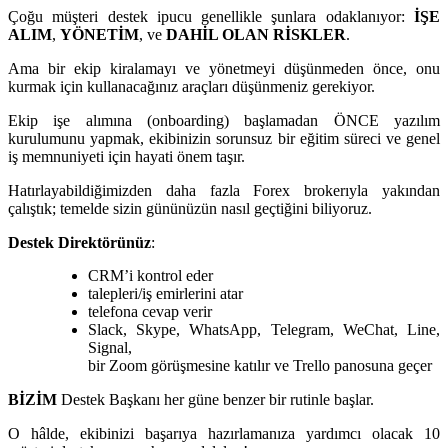
Çoğu müşteri destek ipucu genellikle şunlara odaklanıyor:
İŞE
ALIM
,
YÖNETİM
, ve
DAHİL OLAN RİSKLER
.
Ama bir ekip kiralamayı ve yönetmeyi düşünmeden önce, onu
kurmak için kullanacağınız araçları düşünmeniz gerekiyor.
Ekip işe alımına (onboarding) başlamadan ÖNCE yazılım
kurulumunu yapmak, ekibinizin sorunsuz bir eğitim süreci ve genel
iş memnuniyeti için hayati önem taşır.
Hatırlayabildiğimizden daha fazla Forex brokerıyla yakından
çalıştık; temelde sizin gününüzün nasıl geçtiğini biliyoruz.
Destek Direktörünüz
:
CRM’i kontrol eder
talepleri/iş emirlerini atar
telefona cevap verir
Slack, Skype, WhatsApp, Telegram, WeChat, Line,
Signal,
bir Zoom görüşmesine katılır ve Trello panosuna geçer
BİZİM
Destek Başkanı her güne benzer bir rutinle başlar.
O hâlde, ekibinizi başarıya hazırlamanıza yardımcı olacak 10