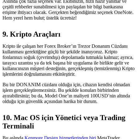
Aslında çok fazla seçenek var. Ekibinizin, hızlı hazır yanıtlar ve
çeşitli rehberler sunabilmesi için paylaşılan bir bilgi bankasına
erişime ihtiyacı olacak. Gerçekten beğendiğimiz seçenek OneNote.
Hem yerel hem bulut; üstelik ücretsiz!
9. Kripto Araçları
Kripto ile çalışan her Forex Broker’ın Trezor Donanım Cüzdanı
kullanması gerektiğine güçlü bir şekilde inanıyoruz. Kripto
fonlarınızı soğuk (çevrimdışı) depolamada tutmakla kalmaz; ayrıca,
tarayıcı uzantısı ya da tek başına bir uygulama ile birlikte gelir ve
kullanıcınızın müşteri desteğinin, gerçekleşmiş (temizlenmiş) Kripto
işlemlerini doğrulamasını etkinleştirir.
Bu bir DONANIM cüzdanı olduğu için, cihazın kendisi olmadan
işlem gerçekleştiremezsiniz. Bu şekilde konuları birbirinden
ayırabilirsiniz; bu da, Model One’ın maliyeti 100USD’nin altında
olduğu için güvenlik açısından harika bir durum.
10. Mac OS için Yönetici veya Trading
Terminali
Bu aslında
Kenmore Design hizmetlerinden biri
MetaTrader