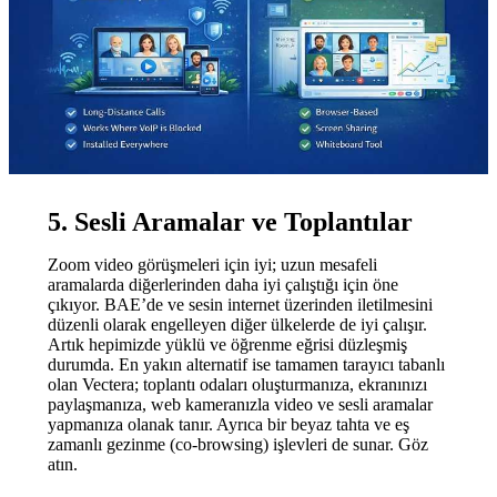
5. Sesli Aramalar ve Toplantılar
Zoom video görüşmeleri için iyi; uzun mesafeli
aramalarda diğerlerinden daha iyi çalıştığı için öne
çıkıyor. BAE’de ve sesin internet üzerinden iletilmesini
düzenli olarak engelleyen diğer ülkelerde de iyi çalışır.
Artık hepimizde yüklü ve öğrenme eğrisi düzleşmiş
durumda. En yakın alternatif ise tamamen tarayıcı tabanlı
olan Vectera; toplantı odaları oluşturmanıza, ekranınızı
paylaşmanıza, web kameranızla video ve sesli aramalar
yapmanıza olanak tanır. Ayrıca bir beyaz tahta ve eş
zamanlı gezinme (co-browsing) işlevleri de sunar. Göz
atın.