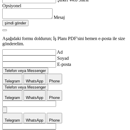
Opsiyonel
Mesaj
şimdi gönder
Aşağıdaki formu doldurun; İş Planı PDF'sini hemen e-posta ile size
gönderelim.
Ad
Soyad
E-posta
Telefon veya Messenger
Telegram
WhatsApp
Phone
Telefon veya Messenger
Telegram
WhatsApp
Phone
Telegram
WhatsApp
Phone