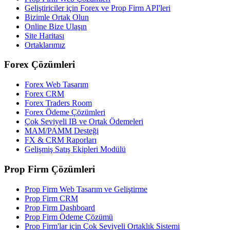
Geliştiriciler için Forex ve Prop Firm API'leri
Bizimle Ortak Olun
Online Bize Ulaşın
Site Haritası
Ortaklarımız
Forex Çözümleri
Forex Web Tasarım
Forex CRM
Forex Traders Room
Forex Ödeme Çözümleri
Çok Seviyeli IB ve Ortak Ödemeleri
MAM/PAMM Desteği
FX & CRM Raporları
Gelişmiş Satış Ekipleri Modülü
Prop Firm Çözümleri
Prop Firm Web Tasarım ve Geliştirme
Prop Firm CRM
Prop Firm Dashboard
Prop Firm Ödeme Çözümü
Prop Firm'lar için Çok Seviyeli Ortaklık Sistemi