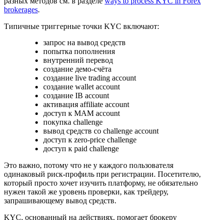
разных методов см. в разделе
ways to process KYC in Forex
brokerages
.
Типичные триггерные точки KYC включают:
запрос на вывод средств
попытка пополнения
внутренний перевод
создание демо-счёта
создание live trading account
создание wallet account
создание IB account
активация affiliate account
доступ к MAM account
покупка challenge
вывод средств со challenge account
доступ к zero-price challenge
доступ к paid challenge
Это важно, потому что не у каждого пользователя
одинаковый риск-профиль при регистрации. Посетителю,
который просто хочет изучить платформу, не обязательно
нужен такой же уровень проверки, как трейдеру,
запрашивающему вывод средств.
KYC, основанный на действиях, помогает брокеру