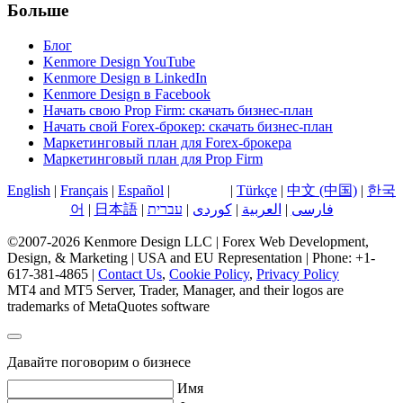
Больше
Блог
Kenmore Design YouTube
Kenmore Design в LinkedIn
Kenmore Design в Facebook
Начать свою Prop Firm: скачать бизнес-план
Начать свой Forex-брокер: скачать бизнес-план
Маркетинговый план для Forex-брокера
Маркетинговый план для Prop Firm
English
|
Français
|
Español
|
Русский
|
Türkçe
|
中文 (中国)
|
한국
어
|
日本語
|
עברית
|
کوردی
|
العربية
|
فارسی
©2007-2026 Kenmore Design LLC | Forex Web Development,
Design, & Marketing | USA and EU Representation | Phone: +1-
617-381-4865 |
Contact Us
,
Cookie Policy
,
Privacy Policy
MT4 and MT5 Server, Trader, Manager, and their logos are
trademarks of MetaQuotes software
Давайте поговорим о бизнесе
Имя