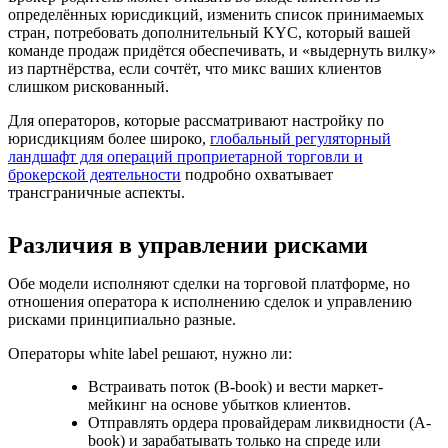
определённых юрисдикций, изменить список принимаемых
стран, потребовать дополнительный KYC, который вашей
команде продаж придётся обеспечивать, и «выдернуть вилку»
из партнёрства, если сочтёт, что микс ваших клиентов
слишком рискованный.
Для операторов, которые рассматривают настройку по
юрисдикциям более широко,
глобальный регуляторный
ландшафт для операций проприетарной торговли и
брокерской деятельности
подробно охватывает
трансграничные аспекты.
Различия в управлении рисками
Обе модели исполняют сделки на торговой платформе, но
отношения оператора к исполнению сделок и управлению
рисками принципиально разные.
Операторы white label решают, нужно ли:
Встраивать поток (B-book) и вести маркет-
мейкинг на основе убытков клиентов.
Отправлять ордера провайдерам ликвидности (A-
book) и зарабатывать только на спреде или