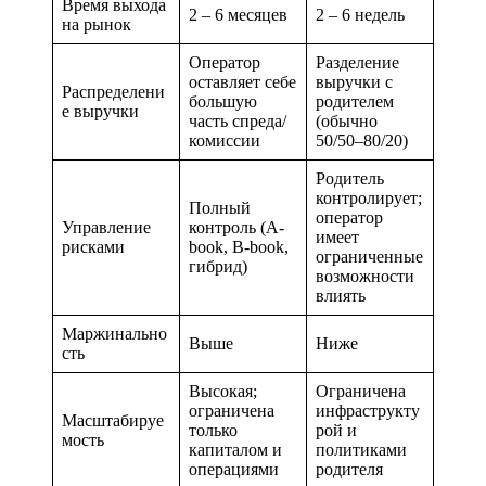
Время выхода
2 – 6 месяцев
2 – 6 недель
на рынок
Оператор
Разделение
оставляет себе
выручки с
Распределени
большую
родителем
е выручки
часть спреда/
(обычно
комиссии
50/50–80/20)
Родитель
контролирует;
Полный
оператор
Управление
контроль (A-
имеет
рисками
book, B-book,
ограниченные
гибрид)
возможности
влиять
Маржинально
Выше
Ниже
сть
Высокая;
Ограничена
ограничена
инфраструкту
Масштабируе
только
рой и
мость
капиталом и
политиками
операциями
родителя