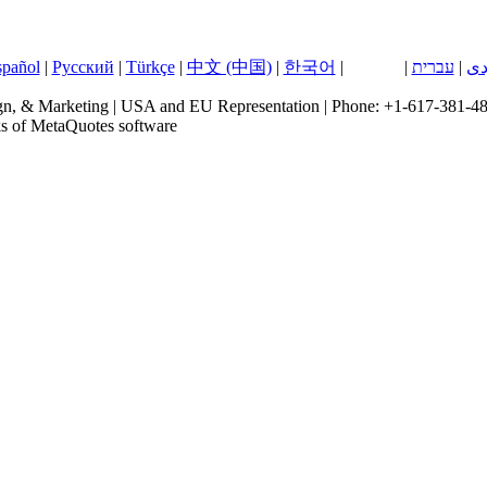
spañol
|
Русский
|
Türkçe
|
中文 (中国)
|
한국어
|
日本語
|
עברית
|
دی
, & Marketing | USA and EU Representation | Phone: +1-617-381-48
ks of MetaQuotes software