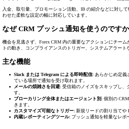
入金、取引量、プロモーション活動、IB の紹介などに対し
わせた柔軟な設定の幅に対応しています。
なぜ CRM プッシュ通知を使うのです
機会を見逃さず、Forex CRM 内の重要なアクションに
トの動き、コンプライアンスのトリガー、システムアラート
主な機能
Slack または Telegram による即時配信
: あらかじめ定
ている場所で通知を受け取れます。
メールの煩雑さを回避
: 受信箱のノイズをスキップし
す。
ブローカリング全体またはエージェント別
: 個別の 
きます。
カスタマイズ可能なトリガー
: 新規リードの割り当て
内蔵レポーティングツール
: プッシュ通知を軽量なレ