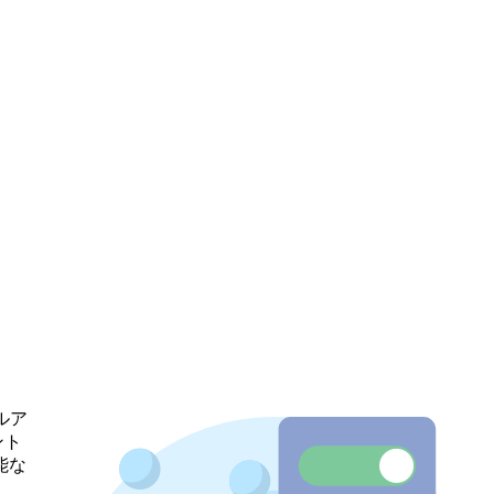
ルア
ント
能な