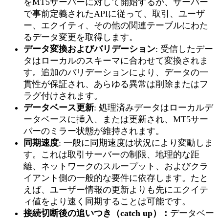
をMT5サーバーに対して開始するか、サーバー
で事前定義されたAPIに従って、取引、ユーザ
ー、エクイティ、その他の関連テーブルにわた
るデータ変更を取得します。
データ変換およびバリデーション
: 受信したデー
タはローカルのスキーマに合わせて変換されま
す。追加のバリデーションにより、データの一
貫性が保証され、あらゆる異常は削除またはフ
ラグ付けされます。
データベース更新
: 処理済みデータはローカルデ
ータベースに挿入、または更新され、MT5サー
バーのミラー状態が維持されます。
同期速度
: 一般に同期速度は状況により変動しま
す。これは取引サーバーの制限、地理的な距
離、ネットワークのスループット、およびクラ
イアント側の一般的な要件に依存します。たと
えば、ユーザー情報の更新よりも先にエクイテ
ィ値をより速く同期することは可能です。
接続切断後の追いつき（catch up）：
データベー