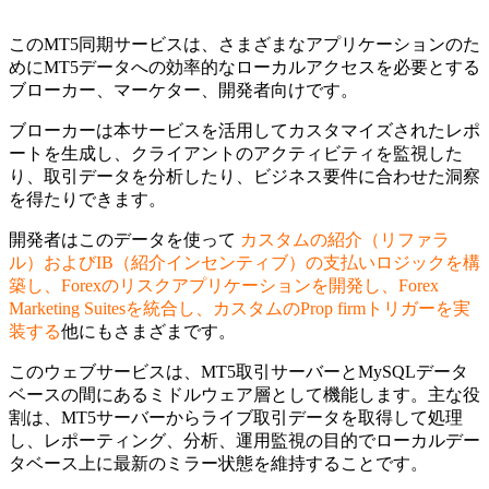
このMT5同期サービスは、さまざまなアプリケーションのた
めにMT5データへの効率的なローカルアクセスを必要とする
ブローカー、マーケター、開発者向けです。
ブローカーは本サービスを活用してカスタマイズされたレポ
ートを生成し、クライアントのアクティビティを監視した
り、取引データを分析したり、ビジネス要件に合わせた洞察
を得たりできます。
開発者はこのデータを使って
カスタムの紹介（リファラ
ル）およびIB（紹介インセンティブ）の支払いロジックを構
築し、Forexのリスクアプリケーションを開発し、Forex
Marketing Suitesを統合し、カスタムのProp firmトリガーを実
装する
他にもさまざまです。
このウェブサービスは、MT5取引サーバーとMySQLデータ
ベースの間にあるミドルウェア層として機能します。主な役
割は、MT5サーバーからライブ取引データを取得して処理
し、レポーティング、分析、運用監視の目的でローカルデー
タベース上に最新のミラー状態を維持することです。