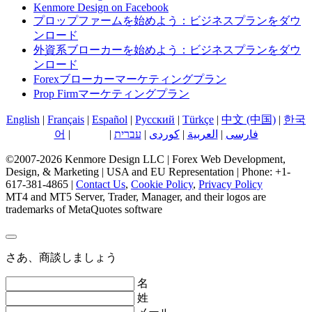
Kenmore Design on Facebook
プロップファームを始めよう：ビジネスプランをダウ
ンロード
外資系ブローカーを始めよう：ビジネスプランをダウ
ンロード
Forexブローカーマーケティングプラン
Prop Firmマーケティングプラン
English
|
Français
|
Español
|
Русский
|
Türkçe
|
中文 (中国)
|
한국
어
|
日本語
|
עברית
|
کوردی
|
العربية
|
فارسی
©2007-2026 Kenmore Design LLC | Forex Web Development,
Design, & Marketing | USA and EU Representation | Phone: +1-
617-381-4865 |
Contact Us
,
Cookie Policy
,
Privacy Policy
MT4 and MT5 Server, Trader, Manager, and their logos are
trademarks of MetaQuotes software
さあ、商談しましょう
名
姓