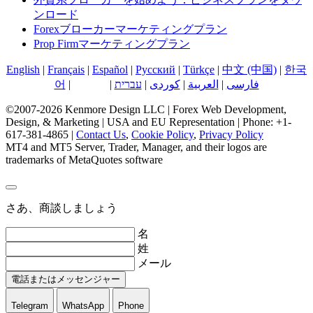
ンロード
Forexブローカーマーケティングプラン
Prop Firmマーケティングプラン
English
|
Français
|
Español
|
Русский
|
Türkçe
|
中文 (中国)
|
한국
어
|
日本語
|
עברית
|
کوردی
|
العربية
|
فارسی
©2007-2026 Kenmore Design LLC | Forex Web Development,
Design, & Marketing | USA and EU Representation | Phone: +1-
617-381-4865 |
Contact Us
,
Cookie Policy
,
Privacy Policy
MT4 and MT5 Server, Trader, Manager, and their logos are
trademarks of MetaQuotes software
さあ、商談しましょう
名
姓
メール
電話またはメッセンジャー
Telegram
WhatsApp
Phone