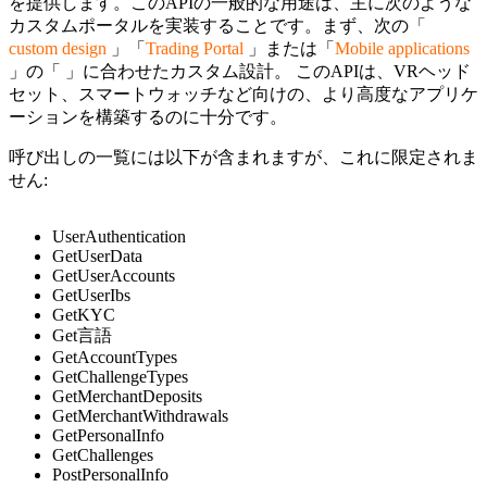
を提供します。このAPIの一般的な用途は、主に次のような
カスタムポータルを実装することです。まず、次の「
custom design
」「
Trading Portal
」または「
Mobile applications
」の「 」に合わせたカスタム設計。 このAPIは、VRヘッド
セット、スマートウォッチなど向けの、より高度なアプリケ
ーションを構築するのに十分です。
呼び出しの一覧には以下が含まれますが、これに限定されま
せん:
UserAuthentication
GetUserData
GetUserAccounts
GetUserIbs
GetKYC
Get言語
GetAccountTypes
GetChallengeTypes
GetMerchantDeposits
GetMerchantWithdrawals
GetPersonalInfo
GetChallenges
PostPersonalInfo