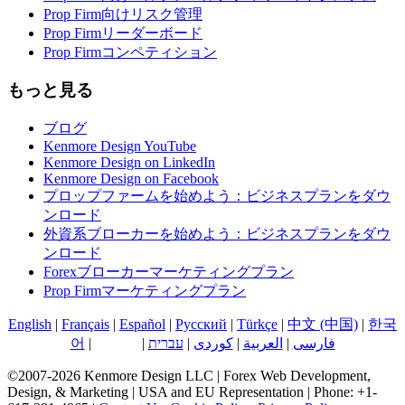
Prop Firm向けリスク管理
Prop Firmリーダーボード
Prop Firmコンペティション
もっと見る
ブログ
Kenmore Design YouTube
Kenmore Design on LinkedIn
Kenmore Design on Facebook
プロップファームを始めよう：ビジネスプランをダウ
ンロード
外資系ブローカーを始めよう：ビジネスプランをダウ
ンロード
Forexブローカーマーケティングプラン
Prop Firmマーケティングプラン
English
|
Français
|
Español
|
Русский
|
Türkçe
|
中文 (中国)
|
한국
어
|
日本語
|
עברית
|
کوردی
|
العربية
|
فارسی
©2007-2026 Kenmore Design LLC | Forex Web Development,
Design, & Marketing | USA and EU Representation | Phone: +1-