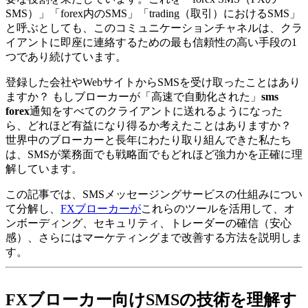
SMS）」「forex内のSMS」「trading（取引）におけるSMS」
と呼ぶとしても、このコミュニケーションチャネルは、クラ
イアントに即座に連絡するための最も信頼性の高い手段の1
つであり続けています。
登録した会社やWebサイトからSMSを受け取ったことはあり
ますか？ もしブローカーが「高速で自動化された」
sms
forex
通知をすべてのクライアントに送れるようになった
ら、どれほど有益になり得るか考えたことはありますか？
世界中のブローカーと長年にわたり取り組んできた私たち
は、SMSが業務面でも戦略面でもどれほど強力かを正確に理
解しています。
この記事では、SMSメッセージングサービスの仕組みについ
て分解し、
FXブローカーが
これらのツールを活用して、オ
ンボーディング、セキュリティ、トレーダーの確信（安心
感）、さらにはマーケティングまで改善する方法を説明しま
す。
FXブローカー向けSMSの技術を理解す