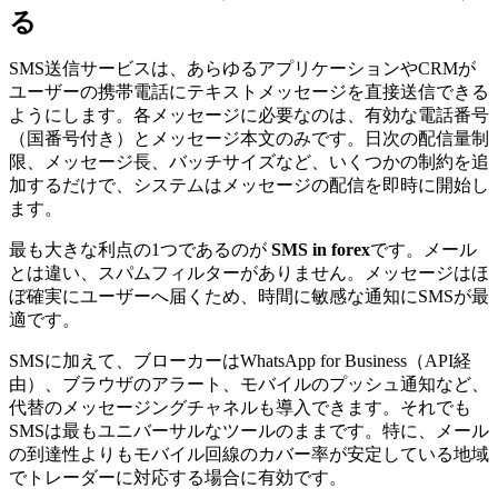
る
SMS送信サービスは、あらゆるアプリケーションやCRMが
ユーザーの携帯電話にテキストメッセージを直接送信できる
ようにします。各メッセージに必要なのは、有効な電話番号
（国番号付き）とメッセージ本文のみです。日次の配信量制
限、メッセージ長、バッチサイズなど、いくつかの制約を追
加するだけで、システムはメッセージの配信を即時に開始し
ます。
最も大きな利点の1つであるのが
SMS in forex
です。メール
とは違い、スパムフィルターがありません。メッセージはほ
ぼ確実にユーザーへ届くため、時間に敏感な通知にSMSが最
適です。
SMSに加えて、ブローカーはWhatsApp for Business（API経
由）、ブラウザのアラート、モバイルのプッシュ通知など、
代替のメッセージングチャネルも導入できます。それでも
SMSは最もユニバーサルなツールのままです。特に、メール
の到達性よりもモバイル回線のカバー率が安定している地域
でトレーダーに対応する場合に有効です。