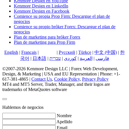
Kenmore Design en YouTube
Kenmore Design en LinkedIn
Kenmore Design en Facebook
Comience su propia Prop Firm: Descargue el plan de
negocios
Comience su propio bróker Forex: Descargue el plan de
negocios
Plan de marketing para bróker Forex
Plan de marketing para Prop Firm
English
|
Français
|
Español
|
Русский
|
Türkçe
|
中文 (中国)
|
한
국어
|
日本語
|
עברית
|
کوردی
|
العربية
|
فارسی
©2007-2026 Kenmore Design LLC | Forex Web Development,
Design, & Marketing | USA and EU Representation | Phone: +1-
617-381-4865 |
Contact Us
,
Cookie Policy
,
Privacy Policy
MT4 and MT5 Server, Trader, Manager, and their logos are
trademarks of MetaQuotes software
Hablemos de negocios
Nombre
Apellido
Email