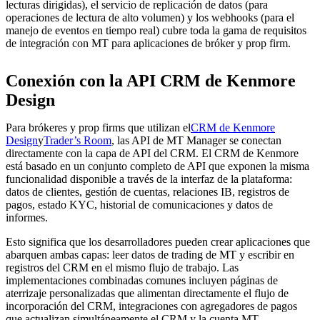
lecturas dirigidas), el servicio de replicación de datos (para
operaciones de lectura de alto volumen) y los webhooks (para el
manejo de eventos en tiempo real) cubre toda la gama de requisitos
de integración con MT para aplicaciones de bróker y prop firm.
Conexión con la API CRM de Kenmore
Design
Para brókeres y prop firms que utilizan el
CRM de Kenmore
Design
y
Trader’s Room
, las API de MT Manager se conectan
directamente con la capa de API del CRM. El CRM de Kenmore
está basado en un conjunto completo de API que exponen la misma
funcionalidad disponible a través de la interfaz de la plataforma:
datos de clientes, gestión de cuentas, relaciones IB, registros de
pagos, estado KYC, historial de comunicaciones y datos de
informes.
Esto significa que los desarrolladores pueden crear aplicaciones que
abarquen ambas capas: leer datos de trading de MT y escribir en
registros del CRM en el mismo flujo de trabajo. Las
implementaciones combinadas comunes incluyen páginas de
aterrizaje personalizadas que alimentan directamente el flujo de
incorporación del CRM, integraciones con agregadores de pagos
que actualizan simultáneamente el CRM y la cuenta MT,