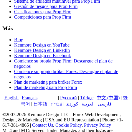
Sistema de afiliados multinivel para Prop Firm
Gestión de riesgos para Prop Firm
Clasificaciones para Prop Firm
Competiciones para Prop Firm
Más
Blog
Kenmore Design en YouTube
Kenmore Design en LinkedIn
Kenmore Design en Facebook
Comience su propia Prop Firm: Descargue el plan de
negocios
Comience su propio bróker Forex: Descargue el plan de
negocios
Plan de marketing para bróker Forex
Plan de marketing para Prop Firm
English
|
Français
|
Español
|
Русский
|
Türkçe
|
中文 (中国)
|
한
국어
|
日本語
|
עברית
|
کوردی
|
العربية
|
فارسی
©2007-2026 Kenmore Design LLC | Forex Web Development,
Design, & Marketing | USA and EU Representation | Phone: +1-
617-381-4865 |
Contact Us
,
Cookie Policy
,
Privacy Policy
MT4 and MT5 Server, Trader, Manager, and their logos are