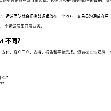
trading 公司卖的不只是账户或收集线索。它在运营完整的挑战生
统之一。没有它，运营团队就会把挑战逻辑放在一个地方、交易员沟通
公司在一个运营层里开展业务。
RM 不同？
、KYC、支付、客户门户、支持、报告和平台集成。但 prop fir
什么？
中？