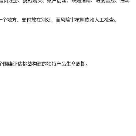
命周期：交易员注册、挑战购买、账户创建、规则追踪、进度监控、违规
放在另一个地方、支付放在别处，而风险审核则依赖人工检查。
m 还有一个围绕评估挑战构建的独特产品生命周期。