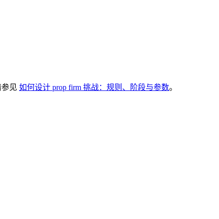
请参见
如何设计 prop firm 挑战：规则、阶段与参数
。