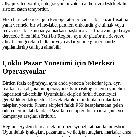
altyapı zaten vardır, entegrasyonlar zaten canlıdır ve destek ekibi
sistemi zaten tanıyordur.
Hızlı hareket etmesi gereken operatörler için — bir pazar fırsatına
yanıt vermek, bir white-label partneri onboarding’e almak veya
mevsimsel bir kampanya markası başlatmak — hız avantajı da aynı
derecede önemlidir. Yeni bir Region, ayrı bir platformu devreye
almak için gereken haftalar veya aylar yerine günler içinde
yapılandırılıp canlıya alınabilir.
Çoklu Pazar Yönetimi için Merkezi
Operasyonlar
Birden fazla coğrafyayı aynı anda yöneten brokerlar için, ayrı
markalarla çalışmanın operasyonel karmaşıklığı önemli yönetim
kapasitesi tüketebilir. Uyumluluk ekipleri farklı düzenleyici
gereklilikleri takip eder. Destek ekipleri farklı platformlardaki
talepleri yönetir. Finans ekipleri farklı PSP hesaplarından gelen
ödemeleri mutabık kılar. Pazarlama ekipleri her marka için ayrı
kampanya araçları sürdürür.
Regions System bunları tek bir operasyonel katmanda birleştirir.
Uyumluluk iş akışları, pazarlama ve iletişim araçları, markalar arası