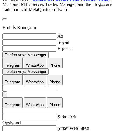
MT4 and MT5 Server, Trader, Manager, and their logos are
trademarks of MetaQuotes software
Hadi İş Konuşalım
Ad
Soyad
E-posta
Telefon veya Messenger
Telegram
WhatsApp
Phone
Telefon veya Messenger
Telegram
WhatsApp
Phone
Telegram
WhatsApp
Phone
Şirket Adı
Opsiyonel
Şirket Web Sitesi