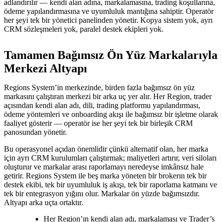
adlandırılır — kendi alan adına, markalamasına, trading koşullarına,
ödeme yapılandırmasına ve uyumluluk mantığına sahiptir. Operatör
her şeyi tek bir yönetici panelinden yönetir. Kopya sistem yok, ayrı
CRM sözleşmeleri yok, paralel destek ekipleri yok.
Tamamen Bağımsız Ön Yüz Markalarıyla
Merkezi Altyapı
Regions System’in merkezinde, birden fazla bağımsız ön yüz
markasını çalıştıran merkezi bir arka uç yer alır. Her Region, trader
açısından kendi alan adı, dili, trading platformu yapılandırması,
ödeme yöntemleri ve onboarding akışı ile bağımsız bir işletme olarak
faaliyet gösterir — operatör ise her şeyi tek bir birleşik CRM
panosundan yönetir.
Bu operasyonel açıdan önemlidir çünkü alternatif olan, her marka
için ayrı CRM kurulumları çalıştırmak; maliyetleri artırır, veri siloları
oluşturur ve markalar arası raporlamayı neredeyse imkânsız hale
getirir. Regions System ile beş marka yöneten bir brokerın tek bir
destek ekibi, tek bir uyumluluk iş akışı, tek bir raporlama katmanı ve
tek bir entegrasyon yığını olur. Markalar ön yüzde bağımsızdır.
Altyapı arka uçta ortaktır.
Her Region’ın kendi alan adı, markalaması ve Trader’s