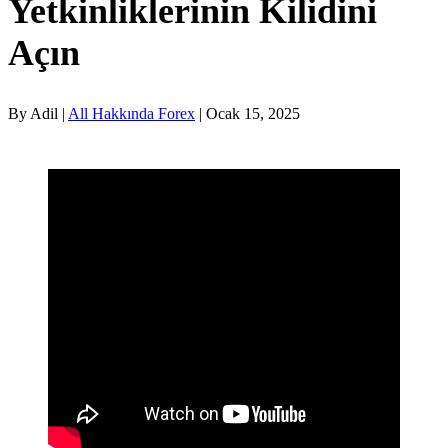
Yetkinliklerinin Kilidini
Açın
By Adil |
All Hakkında Forex
| Ocak 15, 2025