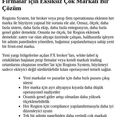
Firmalar için Eksiksiz Çok Markalı Bir
Çözüm
Regions System, bir broker veya prop firm operationına eklenen her
marka ile büyüyen yapısal bir sorunu ele alır. Onsuz, ölçek; daha
fazla sistem, daha fazla ekip, daha fazla entegrasyon, daha fazla
genel gider demektir. Onunla ise ölçek, bir Region eklemek
demektir: zaten var olan altyapı üzerinde çalışan, halihazırda işleyen
bir admin panelinden yönetilen, bağımsız yapılandırmaya sahip yeni
bir front-end marka.
Yeni yargı bölgelerine açılan FX broker’ları, white-label iş
ortaklıkları başlatan prop firmalar veya kendi markalı trading
ortamlarını oluşturan reseller’lar için Regions System, büyümeyi
sadece ekleyici değil sürdürülebilir kılan operasyonel temeli sağlar.
Yeni markalar ve pazarlar için daha hızlı pazara çıkış
süresi
Her marka için ayrı altyapıya kıyasla daha düşük
operasyonel maliyetler
Orantılı genel gider artışı olmadan daha yüksek
ölçeklenebilirlik
Her Region için compliance yapılandırmasıyla daha iyi
düzenleyici uyum
Tek bir admin panelinden daha verimli çok markalı