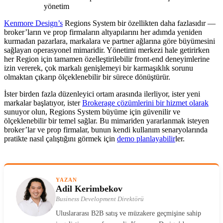
yönetim
Kenmore Design’s
Regions System bir özellikten daha fazlasıdır —
broker’ların ve prop firmaların altyapılarını her adımda yeniden
kurmadan pazarlara, markalara ve partner ağlarına göre büyümesini
sağlayan operasyonel mimaridir. Yönetimi merkezi hale getirirken
her Region için tamamen özelleştirilebilir front-end deneyimlerine
izin vererek, çok markalı genişlemeyi bir karmaşıklık sorunu
olmaktan çıkarıp ölçeklenebilir bir sürece dönüştürür.
İster birden fazla düzenleyici ortam arasında ilerliyor, ister yeni
markalar başlatıyor, ister
Brokerage çözümlerini bir hizmet olarak
sunuyor olun, Regions System büyüme için güvenilir ve
ölçeklenebilir bir temel sağlar. Bu mimariden yararlanmak isteyen
broker’lar ve prop firmalar, bunun kendi kullanım senaryolarında
pratikte nasıl çalıştığını görmek için
demo planlayabilir
ler.
YAZAN
Adil Kerimbekov
Business Development Direktörü
Uluslararası B2B satış ve müzakere geçmişine sahip