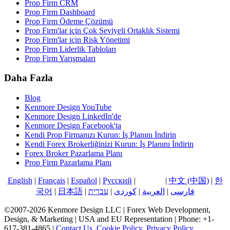
Prop Firm CRM
Prop Firm Dashboard
Prop Firm Ödeme Çözümü
Prop Firm'lar için Çok Seviyeli Ortaklık Sistemi
Prop Firm'lar için Risk Yönetimi
Prop Firm Liderlik Tabloları
Prop Firm Yarışmaları
Daha Fazla
Blog
Kenmore Design YouTube
Kenmore Design LinkedIn'de
Kenmore Design Facebook'ta
Kendi Prop Firmanızı Kurun: İş Planını İndirin
Kendi Forex Brokerliğinizi Kurun: İş Planını İndirin
Forex Broker Pazarlama Planı
Prop Firm Pazarlama Planı
English
|
Français
|
Español
|
Русский
|
Türkçe
|
中文 (中国)
|
한
국어
|
日本語
|
עברית
|
کوردی
|
العربية
|
فارسی
©2007-2026 Kenmore Design LLC | Forex Web Development,
Design, & Marketing | USA and EU Representation | Phone: +1-
617-381-4865 |
Contact Us
,
Cookie Policy
,
Privacy Policy