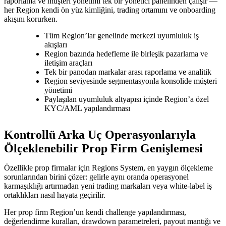
raporlama ve müşteri yönetimi tek bir yönetici panelinden çalışır —
her Region kendi ön yüz kimliğini, trading ortamını ve onboarding
akışını korurken.
Tüm Region’lar genelinde merkezi uyumluluk iş
akışları
Region bazında hedefleme ile birleşik pazarlama ve
iletişim araçları
Tek bir panodan markalar arası raporlama ve analitik
Region seviyesinde segmentasyonla konsolide müşteri
yönetimi
Paylaşılan uyumluluk altyapısı içinde Region’a özel
KYC/AML yapılandırması
Kontrollü Arka Uç Operasyonlarıyla
Ölçeklenebilir Prop Firm Genişlemesi
Özellikle prop firmalar için Regions System, en yaygın ölçekleme
sorunlarından birini çözer: gelirle aynı oranda operasyonel
karmaşıklığı artırmadan yeni trading markaları veya white-label iş
ortaklıkları nasıl hayata geçirilir.
Her prop firm Region’un kendi challenge yapılandırması,
değerlendirme kuralları, drawdown parametreleri, payout mantığı ve