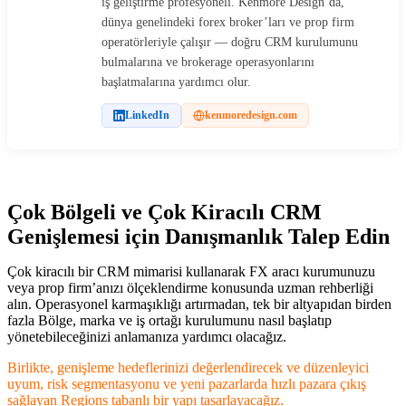
iş geliştirme profesyoneli. Kenmore Design’da,
dünya genelindeki forex broker’ları ve prop firm
operatörleriyle çalışır — doğru CRM kurulumunu
bulmalarına ve brokerage operasyonlarını
başlatmalarına yardımcı olur.
LinkedIn
kenmoredesign.com
Çok Bölgeli ve Çok Kiracılı CRM
Genişlemesi için Danışmanlık Talep Edin
Çok kiracılı bir CRM mimarisi kullanarak FX aracı kurumunuzu
veya prop firm’anızı ölçeklendirme konusunda uzman rehberliği
alın. Operasyonel karmaşıklığı artırmadan, tek bir altyapıdan birden
fazla Bölge, marka ve iş ortağı kurulumunu nasıl başlatıp
yönetebileceğinizi anlamanıza yardımcı olacağız.
Birlikte, genişleme hedeflerinizi değerlendirecek ve düzenleyici
uyum, risk segmentasyonu ve yeni pazarlarda hızlı pazara çıkış
sağlayan Regions tabanlı bir yapı tasarlayacağız.