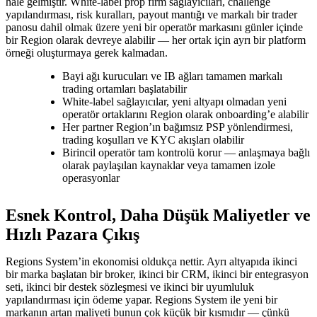
hale gelmiştir. White-label prop firm sağlayıcıları, challenge
yapılandırması, risk kuralları, payout mantığı ve markalı bir trader
panosu dahil olmak üzere yeni bir operatör markasını günler içinde
bir Region olarak devreye alabilir — her ortak için ayrı bir platform
örneği oluşturmaya gerek kalmadan.
Bayi ağı kurucuları ve IB ağları tamamen markalı
trading ortamları başlatabilir
White-label sağlayıcılar, yeni altyapı olmadan yeni
operatör ortaklarını Region olarak onboarding’e alabilir
Her partner Region’ın bağımsız PSP yönlendirmesi,
trading koşulları ve KYC akışları olabilir
Birincil operatör tam kontrolü korur — anlaşmaya bağlı
olarak paylaşılan kaynaklar veya tamamen izole
operasyonlar
Esnek Kontrol, Daha Düşük Maliyetler ve
Hızlı Pazara Çıkış
Regions System’in ekonomisi oldukça nettir. Ayrı altyapıda ikinci
bir marka başlatan bir broker, ikinci bir CRM, ikinci bir entegrasyon
seti, ikinci bir destek sözleşmesi ve ikinci bir uyumluluk
yapılandırması için ödeme yapar. Regions System ile yeni bir
markanın artan maliyeti bunun çok küçük bir kısmıdır — çünkü