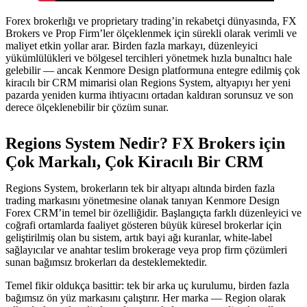
Forex brokerlığı ve proprietary trading’in rekabetçi dünyasında, FX
Brokers ve Prop Firm’ler ölçeklenmek için sürekli olarak verimli ve
maliyet etkin yollar arar. Birden fazla markayı, düzenleyici
yükümlülükleri ve bölgesel tercihleri yönetmek hızla bunaltıcı hale
gelebilir — ancak Kenmore Design platformuna entegre edilmiş çok
kiracılı bir CRM mimarisi olan Regions System, altyapıyı her yeni
pazarda yeniden kurma ihtiyacını ortadan kaldıran sorunsuz ve son
derece ölçeklenebilir bir çözüm sunar.
Regions System Nedir? FX Brokers için
Çok Markalı, Çok Kiracılı Bir CRM
Regions System, brokerların tek bir altyapı altında birden fazla
trading markasını yönetmesine olanak tanıyan Kenmore Design
Forex CRM’in temel bir özelliğidir. Başlangıçta farklı düzenleyici ve
coğrafi ortamlarda faaliyet gösteren büyük küresel brokerlar için
geliştirilmiş olan bu sistem, artık bayi ağı kuranlar, white-label
sağlayıcılar ve anahtar teslim brokerage veya prop firm çözümleri
sunan bağımsız brokerları da desteklemektedir.
Temel fikir oldukça basittir: tek bir arka uç kurulumu, birden fazla
bağımsız ön yüz markasını çalıştırır. Her marka — Region olarak