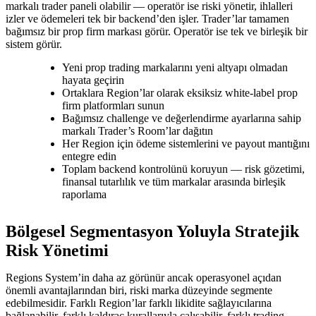
markalı trader paneli olabilir — operatör ise riski yönetir, ihlalleri
izler ve ödemeleri tek bir backend’den işler. Trader’lar tamamen
bağımsız bir prop firm markası görür. Operatör ise tek ve birleşik bir
sistem görür.
Yeni prop trading markalarını yeni altyapı olmadan
hayata geçirin
Ortaklara Region’lar olarak eksiksiz white-label prop
firm platformları sunun
Bağımsız challenge ve değerlendirme ayarlarına sahip
markalı Trader’s Room’lar dağıtın
Her Region için ödeme sistemlerini ve payout mantığını
entegre edin
Toplam backend kontrolünü koruyun — risk gözetimi,
finansal tutarlılık ve tüm markalar arasında birleşik
raporlama
Bölgesel Segmentasyon Yoluyla Stratejik
Risk Yönetimi
Regions System’in daha az görünür ancak operasyonel açıdan
önemli avantajlarından biri, riski marka düzeyinde segmente
edebilmesidir. Farklı Region’lar farklı likidite sağlayıcılarına
bağlanabilir, farklı kaldıraç kurallarıyla çalışabilir, farklı trading