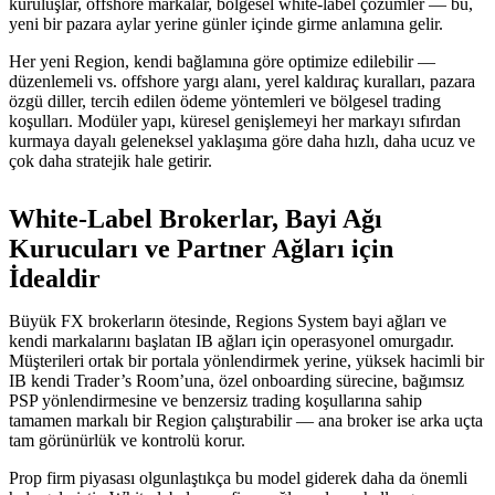
kuruluşlar, offshore markalar, bölgesel white-label çözümler — bu,
yeni bir pazara aylar yerine günler içinde girme anlamına gelir.
Her yeni Region, kendi bağlamına göre optimize edilebilir —
düzenlemeli vs. offshore yargı alanı, yerel kaldıraç kuralları, pazara
özgü diller, tercih edilen ödeme yöntemleri ve bölgesel trading
koşulları. Modüler yapı, küresel genişlemeyi her markayı sıfırdan
kurmaya dayalı geleneksel yaklaşıma göre daha hızlı, daha ucuz ve
çok daha stratejik hale getirir.
White-Label Brokerlar, Bayi Ağı
Kurucuları ve Partner Ağları için
İdealdir
Büyük FX brokerların ötesinde, Regions System bayi ağları ve
kendi markalarını başlatan IB ağları için operasyonel omurgadır.
Müşterileri ortak bir portala yönlendirmek yerine, yüksek hacimli bir
IB kendi Trader’s Room’una, özel onboarding sürecine, bağımsız
PSP yönlendirmesine ve benzersiz trading koşullarına sahip
tamamen markalı bir Region çalıştırabilir — ana broker ise arka uçta
tam görünürlük ve kontrolü korur.
Prop firm piyasası olgunlaştıkça bu model giderek daha da önemli