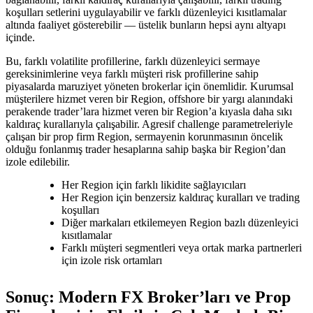
koşulları setlerini uygulayabilir ve farklı düzenleyici kısıtlamalar
altında faaliyet gösterebilir — üstelik bunların hepsi aynı altyapı
içinde.
Bu, farklı volatilite profillerine, farklı düzenleyici sermaye
gereksinimlerine veya farklı müşteri risk profillerine sahip
piyasalarda maruziyet yöneten brokerlar için önemlidir. Kurumsal
müşterilere hizmet veren bir Region, offshore bir yargı alanındaki
perakende trader’lara hizmet veren bir Region’a kıyasla daha sıkı
kaldıraç kurallarıyla çalışabilir. Agresif challenge parametreleriyle
çalışan bir prop firm Region, sermayenin korunmasının öncelik
olduğu fonlanmış trader hesaplarına sahip başka bir Region’dan
izole edilebilir.
Her Region için farklı likidite sağlayıcıları
Her Region için benzersiz kaldıraç kuralları ve trading
koşulları
Diğer markaları etkilemeyen Region bazlı düzenleyici
kısıtlamalar
Farklı müşteri segmentleri veya ortak marka partnerleri
için izole risk ortamları
Sonuç: Modern FX Broker’ları ve Prop