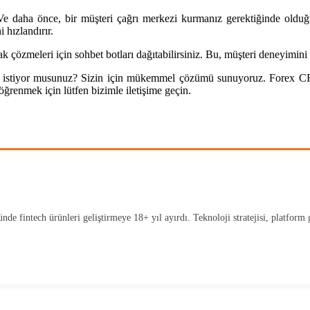
r. Ve daha önce, bir müşteri çağrı merkezi kurmanız gerektiğinde olduğ
 hızlandırır.
ak çözmeleri için sohbet botları dağıtabilirsiniz. Bu, müşteri deneyimini
irmek istiyor musunuz? Sizin için mükemmel çözümü sunuyoruz. Forex CRM
 öğrenmek için lütfen bizimle iletişime geçin.
 fintech ürünleri geliştirmeye 18+ yıl ayırdı. Teknoloji stratejisi, platform ge