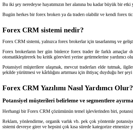
Bu iki şey neredeyse hayatımızın her alanına bu kadar büyük bir etki ya
Bugün herkes bir forex brokerı ya da traderı olabilir ve kendi forex t
Forex CRM sistemi nedir?
Forex CRM sistemi, yalnızca forex brokerlar için tasarlanmış ve gelişti
Forex brokerların her gün binlerce forex trader ile farklı amaçlar 
otomatikleştirerek bu kritik görevleri yerine getirmelerine yardımcı ol
Potansiyel müşterilere ulaşmak, mevcut traderları elde tutmak, ilgi
şekilde yürütmesi ve kârlılığını artırması için ihtiyaç duyduğu her şey
Forex CRM Yazılımı Nasıl Yardımcı Olur?
Potansiyel müşterileri belirleme ve segmentlere ayırm
Herhangi bir Forex CRM çözümünün temel işlevlerinden biri, potansiy
Reklam, yönlendirme, organik varlık vb. pek çok yöntemle potansiyel
sistemi devreye girer ve hepsini çok kısa sürede kategorize etmenize y