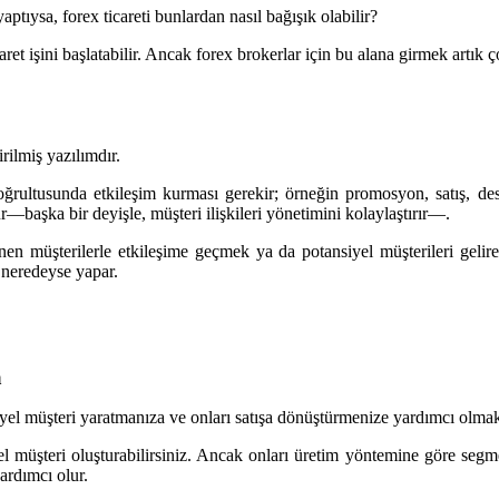
ptıysa, forex ticareti bunlardan nasıl bağışık olabilir?
icaret işini başlatabilir. Ancak forex brokerlar için bu alana girmek ar
rilmiş yazılımdır.
doğrultusunda etkileşim kurması gerekir; örneğin promosyon, satış, de
ur—başka bir deyişle, müşteri ilişkileri yönetimini kolaylaştırır—.
lenen müşterilerle etkileşime geçmek ya da potansiyel müşterileri geli
i neredeyse yapar.
a
el müşteri yaratmanıza ve onları satışa dönüştürmenize yardımcı olmakt
 müşteri oluşturabilirsiniz. Ancak onları üretim yöntemine göre segmen
ardımcı olur.