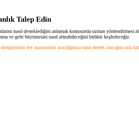
nlık Talep Edin
larını nasıl desteklediğini anlamak konusunda uzman yönlendirmesi alın
ma ve gelir büyümesini nasıl artırabileceğini birlikte keşfedeceğiz.
döngüsünün her aşamasında aracılığınıza nasıl destek olacağını ana hatl