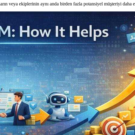
arın veya ekiplerinin aynı anda birden fazla potansiyel müşteriyi daha e