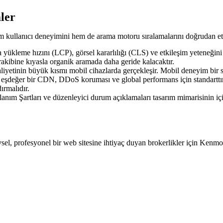
ler
em kullanıcı deneyimini hem de arama motoru sıralamalarını doğrudan etkil
yükleme hızını (LCP), görsel kararlılığı (CLS) ve etkileşim yeteneğini 
 rakibine kıyasla organik aramada daha geride kalacaktır.
iyetinin büyük kısmı mobil cihazlarda gerçekleşir. Mobil deneyim bir 
eğer bir CDN, DDoS koruması ve global performans için standarttır. Fo
ırmalıdır.
llanım Şartları ve düzenleyici durum açıklamaları tasarım mimarisinin 
el, profesyonel bir web sitesine ihtiyaç duyan brokerlikler için Kenmore