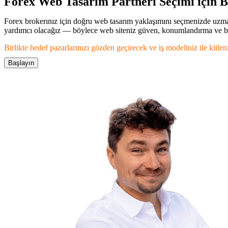
Forex Web Tasarım Partneri Seçimi için B
Forex brokerınız için doğru web tasarım yaklaşımını seçmenizde uzman r
yardımcı olacağız — böylece web siteniz güven, konumlandırma ve b
Birlikte hedef pazarlarınızı gözden geçirecek ve iş modeliniz ile kitlen
Başlayın