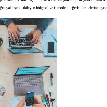
doğru yaklaşımı etkileyen bölgesel ve iş modeli değerlendirmelerini; ayr