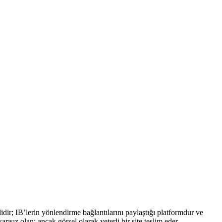
alidir; IB’lerin yönlendirme bağlantılarını paylaştığı platformdur ve
ız olan; ancak görsel olarak yeterli bir site teslim eder.