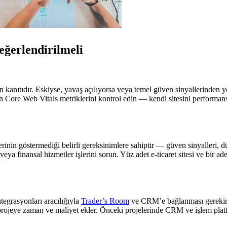
ğerlendirilmeli
n kanıtıdır. Eskiyse, yavaş açılıyorsa veya temel güven sinyallerinden 
in Core Web Vitals metriklerini kontrol edin — kendi sitesini performans
rinin göstermediği belirli gereksinimlere sahiptir — güven sinyalleri, d
 finansal hizmetler işlerini sorun. Yüz adet e-ticaret sitesi ve bir adet b
ntegrasyonları aracılığıyla
Trader’s Room
ve CRM’e bağlanması gerekir. 
ojeye zaman ve maliyet ekler. Önceki projelerinde CRM ve işlem platfor