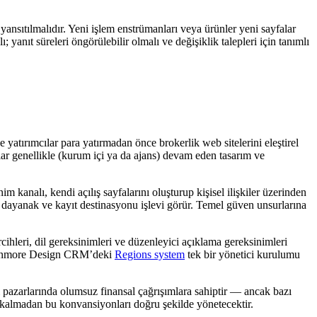
a yansıtılmalıdır. Yeni işlem enstrümanları veya ürünler yeni sayfalar
; yanıt süreleri öngörülebilir olmalı ve değişiklik talepleri için tanımlı
e yatırımcılar para yatırmadan önce brokerlik web sitelerini eleştirel
rlar genellikle (kurum içi ya da ajans) devam eden tasarım ve
kanalı, kendi açılış sayfalarını oluşturup kişisel ilişkiler üzerinden
bir dayanak ve kayıt destinasyonu işlevi görür. Temel güven unsurlarına
cihleri, dil gereksinimleri ve düzenleyici açıklama gereksinimleri
z. Kenmore Design CRM’deki
Regions system
tek bir yönetici kurulumu
atı pazarlarında olumsuz finansal çağrışımlara sahiptir — ancak bazı
rek kalmadan bu konvansiyonları doğru şekilde yönetecektir.