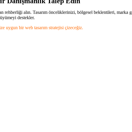
ir Danışmanlık Talep Edin
ehberliği alın. Tasarım önceliklerinizi, bölgesel beklentileri, marka g
üyümeyi destekler.
ize uygun bir web tasarım stratejisi çizeceğiz.