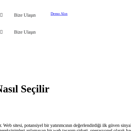
Demo Alın
Bize Ulaşın
Bize Ulaşın
sıl Seçilir
ir. Web sitesi, potansiyel bir yatırımcının değerlendirdiği ilk güven siny
ksinimleri anlamayan bir web tasarım şirketi, operasyonel olarak başarıs