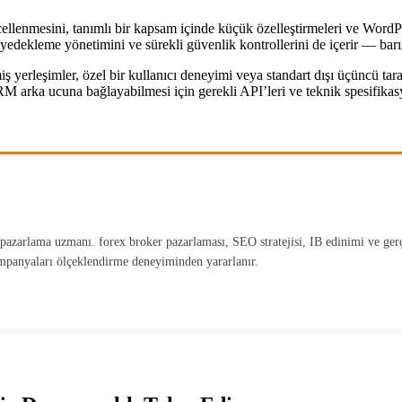
ellenmesini, tanımlı bir kapsam içinde küçük özelleştirmeleri ve Wor
yedekleme yönetimini ve sürekli güvenlik kontrollerini de içerir — barı
lmiş yerleşimler, özel bir kullanıcı deneyimi veya standart dışı üçüncü 
ı CRM arka ucuna bağlayabilmesi için gerekli API’leri ve teknik spesifik
azarlama uzmanı. forex broker pazarlaması, SEO stratejisi, IB edinimi ve gerç
kampanyaları ölçeklendirme deneyiminden yararlanır.