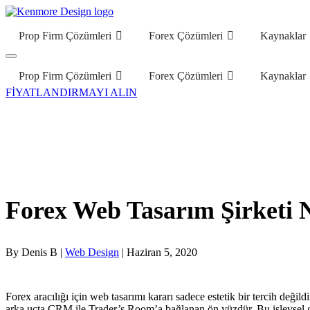
Prop Firm Çözümleri
Forex Çözümleri
Kaynaklar
Prop Firm Çözümleri
Forex Çözümleri
Kaynaklar
FİYATLANDIRMAYI ALIN
Forex Web Tasarım Şirketi Na
By Denis B |
Web Design
| Haziran 5, 2020
Forex aracılığı için web tasarımı kararı sadece estetik bir tercih değild
arka uçta CRM ile Trader’s Room’a bağlanan ön yüzdür. Bu işlevsel gere