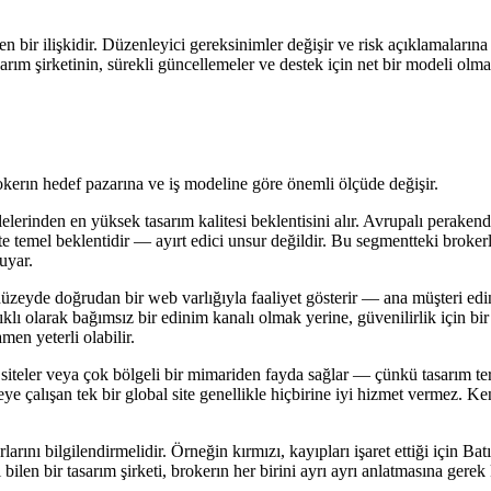
len bir ilişkidir. Düzenleyici gereksinimler değişir ve risk açıklamaların
arım şirketinin, sürekli güncellemeler ve destek için net bir modeli olmalı
erın hedef pazarına ve iş modeline göre önemli ölçüde değişir.
elerinden en yüksek tasarım kalitesi beklentisini alır. Avrupalı perakend
ite temel beklentidir — ayırt edici unsur değildir. Bu segmentteki broke
uyar.
zeyde doğrudan bir web varlığıyla faaliyet gösterir — ana müşteri edinim 
lıklı olarak bağımsız bir edinim kanalı olmak yerine, güvenilirlik için 
men yeterli olabilir.
 siteler veya çok bölgeli bir mimariden fayda sağlar — çünkü tasarım ter
meye çalışan tek bir global site genellikle hiçbirine iyi hizmet verme
larını bilgilendirmelidir. Örneğin kırmızı, kayıpları işaret ettiği için B
i bilen bir tasarım şirketi, brokerın her birini ayrı ayrı anlatmasına ge