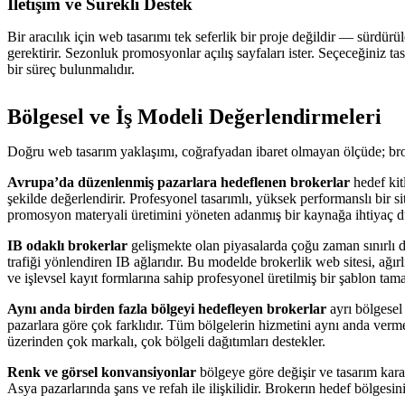
İletişim ve Sürekli Destek
Bir aracılık için web tasarımı tek seferlik bir proje değildir — sürdürü
gerektirir. Sezonluk promosyonlar açılış sayfaları ister. Seçeceğiniz tas
bir süreç bulunmalıdır.
Bölgesel ve İş Modeli Değerlendirmeleri
Doğru web tasarım yaklaşımı, coğrafyadan ibaret olmayan ölçüde; brok
Avrupa’da düzenlenmiş pazarlara hedeflenen brokerlar
hedef kitl
şekilde değerlendirir. Profesyonel tasarımlı, yüksek performanslı bir s
promosyon materyali üretimini yöneten adanmış bir kaynağa ihtiyaç d
IB odaklı brokerlar
gelişmekte olan piyasalarda çoğu zaman sınırlı dü
trafiği yönlendiren IB ağlarıdır. Bu modelde brokerlik web sitesi, ağır
ve işlevsel kayıt formlarına sahip profesyonel üretilmiş bir şablon tama
Aynı anda birden fazla bölgeyi hedefleyen brokerlar
ayrı bölgesel
pazarlara göre çok farklıdır. Tüm bölgelerin hizmetini aynı anda ver
üzerinden çok markalı, çok bölgeli dağıtımları destekler.
Renk ve görsel konvansiyonlar
bölgeye göre değişir ve tasarım karar
Asya pazarlarında şans ve refah ile ilişkilidir. Brokerın hedef bölgesin