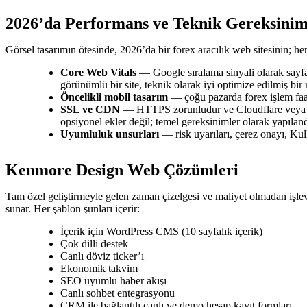
2026’da Performans ve Teknik Gereksinim
Görsel tasarımın ötesinde, 2026’da bir forex aracılık web sitesinin; h
Core Web Vitals
— Google sıralama sinyali olarak sayfa 
görünümlü bir site, teknik olarak iyi optimize edilmiş bir
Öncelikli mobil tasarım
— çoğu pazarda forex işlem faal
SSL ve CDN
— HTTPS zorunludur ve Cloudflare veya eşd
opsiyonel ekler değil; temel gereksinimler olarak yapıland
Uyumluluk unsurları
— risk uyarıları, çerez onayı, Ku
Kenmore Design Web Çözümleri
Tam özel geliştirmeyle gelen zaman çizelgesi ve maliyet olmadan işlevs
sunar. Her şablon şunları içerir:
İçerik için WordPress CMS (10 sayfalık içerik)
Çok dilli destek
Canlı döviz ticker’ı
Ekonomik takvim
SEO uyumlu haber akışı
Canlı sohbet entegrasyonu
CRM ile bağlantılı canlı ve demo hesap kayıt formları