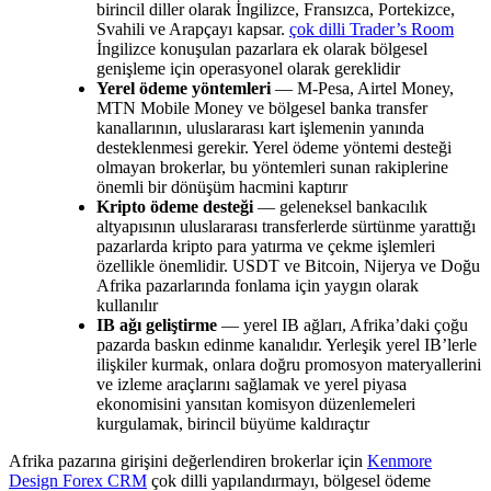
birincil diller olarak İngilizce, Fransızca, Portekizce,
Svahili ve Arapçayı kapsar.
çok dilli Trader’s Room
İngilizce konuşulan pazarlara ek olarak bölgesel
genişleme için operasyonel olarak gereklidir
Yerel ödeme yöntemleri
— M-Pesa, Airtel Money,
MTN Mobile Money ve bölgesel banka transfer
kanallarının, uluslararası kart işlemenin yanında
desteklenmesi gerekir. Yerel ödeme yöntemi desteği
olmayan brokerlar, bu yöntemleri sunan rakiplerine
önemli bir dönüşüm hacmini kaptırır
Kripto ödeme desteği
— geleneksel bankacılık
altyapısının uluslararası transferlerde sürtünme yarattığı
pazarlarda kripto para yatırma ve çekme işlemleri
özellikle önemlidir. USDT ve Bitcoin, Nijerya ve Doğu
Afrika pazarlarında fonlama için yaygın olarak
kullanılır
IB ağı geliştirme
— yerel IB ağları, Afrika’daki çoğu
pazarda baskın edinme kanalıdır. Yerleşik yerel IB’lerle
ilişkiler kurmak, onlara doğru promosyon materyallerini
ve izleme araçlarını sağlamak ve yerel piyasa
ekonomisini yansıtan komisyon düzenlemeleri
kurgulamak, birincil büyüme kaldıraçtır
Afrika pazarına girişini değerlendiren brokerlar için
Kenmore
Design Forex CRM
çok dilli yapılandırmayı, bölgesel ödeme