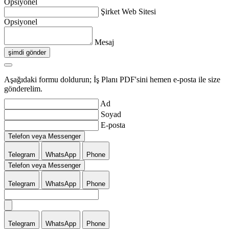
Opsiyonel
Şirket Web Sitesi
Opsiyonel
Mesaj
şimdi gönder
Aşağıdaki formu doldurun; İş Planı PDF'sini hemen e-posta ile size
gönderelim.
Ad
Soyad
E-posta
Telefon veya Messenger
Telegram
WhatsApp
Phone
Telefon veya Messenger
Telegram
WhatsApp
Phone
Telegram
WhatsApp
Phone