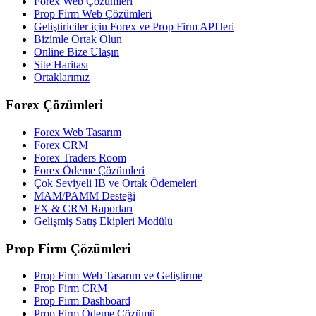
Forex Web Çözümleri
Prop Firm Web Çözümleri
Geliştiriciler için Forex ve Prop Firm API'leri
Bizimle Ortak Olun
Online Bize Ulaşın
Site Haritası
Ortaklarımız
Forex Çözümleri
Forex Web Tasarım
Forex CRM
Forex Traders Room
Forex Ödeme Çözümleri
Çok Seviyeli IB ve Ortak Ödemeleri
MAM/PAMM Desteği
FX & CRM Raporları
Gelişmiş Satış Ekipleri Modülü
Prop Firm Çözümleri
Prop Firm Web Tasarım ve Geliştirme
Prop Firm CRM
Prop Firm Dashboard
Prop Firm Ödeme Çözümü