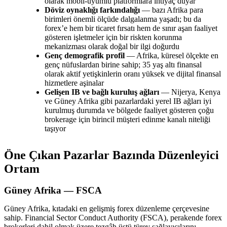
olarak mobil-uyumlu platformlara ihtiyaç duyar
Döviz oynaklığı farkındalığı
— bazı Afrika para
birimleri önemli ölçüde dalgalanma yaşadı; bu da
forex’e hem bir ticaret fırsatı hem de sınır aşan faaliyet
gösteren işletmeler için bir riskten korunma
mekanizması olarak doğal bir ilgi doğurdu
Genç demografik profil
— Afrika, küresel ölçekte en
genç nüfuslardan birine sahip; 35 yaş altı finansal
olarak aktif yetişkinlerin oranı yüksek ve dijital finansal
hizmetlere aşinalar
Gelişen IB ve bağlı kuruluş ağları
— Nijerya, Kenya
ve Güney Afrika gibi pazarlardaki yerel IB ağları iyi
kurulmuş durumda ve bölgede faaliyet gösteren çoğu
brokerage için birincil müşteri edinme kanalı niteliği
taşıyor
Öne Çıkan Pazarlar Bazında Düzenleyici
Ortam
Güney Afrika — FSCA
Güney Afrika, kıtadaki en gelişmiş forex düzenleme çerçevesine
sahip. Financial Sector Conduct Authority (FSCA), perakende forex
brokerleri dahil olmak üzere tezgâh üstü türev sağlayıcılarını