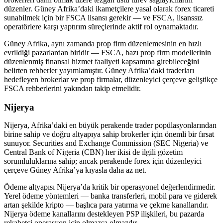
düzenler. Güney Afrika’daki ikametçilere yasal olarak forex ticareti
sunabilmek için bir FSCA lisansı gerekir — ve FSCA, lisanssız
operatörlere karşı yaptırım süreçlerinde aktif rol oynamaktadır.
Güney Afrika, aynı zamanda prop firm düzenlemesinin en hızlı
evrildiği pazarlardan biridir — FSCA, bazı prop firm modellerinin
düzenlenmiş finansal hizmet faaliyeti kapsamına girebileceğini
belirten rehberler yayımlamıştır. Güney Afrika’daki traderları
hedefleyen brokerlar ve prop firmalar, düzenleyici çerçeve geliştikçe
FSCA rehberlerini yakından takip etmelidir.
Nijerya
Nijerya, Afrika’daki en büyük perakende trader popülasyonlarından
birine sahip ve doğru altyapıya sahip brokerler için önemli bir fırsat
sunuyor. Securities and Exchange Commission (SEC Nigeria) ve
Central Bank of Nigeria (CBN) her ikisi de ilgili gözetim
sorumluluklarına sahip; ancak perakende forex için düzenleyici
çerçeve Güney Afrika’ya kıyasla daha az net.
Ödeme altyapısı Nijerya’da kritik bir operasyonel değerlendirmedir.
Yerel ödeme yöntemleri — banka transferleri, mobil para ve giderek
artan şekilde kripto — başlıca para yatırma ve çekme kanallarıdır.
Nijerya ödeme kanallarını destekleyen PSP ilişkileri, bu pazarda
rekabetçi operasyon için olmazsa olmazdır.