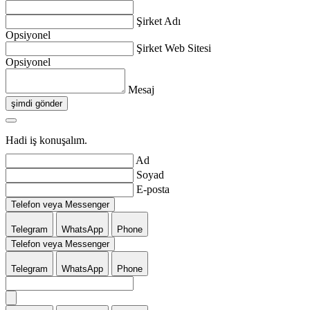
Şirket Adı
Opsiyonel
Şirket Web Sitesi
Opsiyonel
Mesaj
şimdi gönder
Hadi iş konuşalım.
Ad
Soyad
E-posta
Telefon veya Messenger
Telegram
WhatsApp
Phone
Telefon veya Messenger
Telegram
WhatsApp
Phone