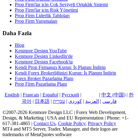
Prop Firm'lar için Çok Seviyeli Ortaklık Sistemi
Prop Firm'lar için Risk Yönetimi
Prop Firm Liderlik Tabloları
Prop Firm Yarışmaları
Daha Fazla
Blog
Kenmore Design YouTube
Kenmore Design LinkedIn'de
Kenmore Design Facebook'ta
Kendi Prop Firmanızı Kurun: İş Planını İndirin
Kendi Forex Brokerliğinizi Kurun: İş Planını İndirin
Forex Broker Pazarlama Planı
Prop Firm Pazarlama Planı
English
|
Français
|
Español
|
Русский
|
Türkçe
|
中文 (中国)
|
한
국어
|
日本語
|
עברית
|
کوردی
|
العربية
|
فارسی
©2007-2026 Kenmore Design LLC | Forex Web Development,
Design, & Marketing | USA and EU Representation | Phone: +1-
617-381-4865 |
Contact Us
,
Cookie Policy
,
Privacy Policy
MT4 and MT5 Server, Trader, Manager, and their logos are
trademarks of MetaQuotes software