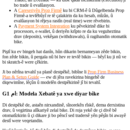
bo trade û evalûasyon.
A
Çareseriyên Prop Firmê
ku bi CRM-ê û Dûgelbenda Prop
Firmê-a tevlêbûyî re tê çalakirin da ku hesab, mîzân, û
evalûasyon bi rêjeya rastîn (real time) were rêvebirin.
A
Payment System Integration
ku pêvekirinê dike bi
processors, e-wallet, û deriyên krîpto re da ku veguheztina
drav (deposits), vekêşan (withdrawals), û ragihandin otomatik
bike.
Piştî ku ev bingeh hat danîn, hûn dikarin bernameyan zêde bikin,
fon zêde bikin, û pergala nû bi hev re tevlê bikin — bêyî ku ji nû ve
bi skratch-ê were çêkirin.
Ji bo nêrîna tevahî ya planê destpêkê, bibîne li
Prop Firm Business
Plan & Setup Guide
— ew di jêra ravekirina bingehê de
diqewimîne, lêçûn û modelên destpêkirinê jî bi tevahî.
Gام 1: Modela Xebatê ya xwe diyar bike
Di destpêkê de, astaên nirxandinê, sînorekên rîskê, dema derxistina
drav, û vegirtina alîkariyê zelal bike. Di roja yekê de çi divê bê
otomatîzkirin û çi dikare ji bo pêncî sed tradersê yên pêşîn bi awayê
destî were veqetandin.