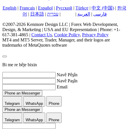
English
|
Français
|
Español
|
Русский
|
Türkçe
|
中文 (中国)
|
한국
فارسی
|
العربية
|
کوردی
|
עברית
|
日本語
|
어
©2007-2026 Kenmore Design LLC | Forex Web Development,
Design, & Marketing | USA and EU Representation | Phone: +1-
617-381-4865 |
Contact Us
,
Cookie Policy
,
Privacy Policy
MT4 and MT5 Server, Trader, Manager, and their logos are
trademarks of MetaQuotes software
Bi me re bêje bixin
Navê Pêşîn
Navê Paşîn
Email
Phone an Messenger
Telegram
WhatsApp
Phone
Phone an Messenger
Telegram
WhatsApp
Phone