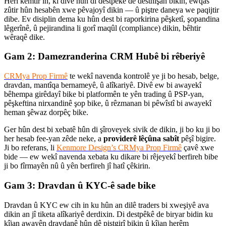
Herî kêmtir în, kî divê hûn di destpêkê de destnîşan bikin, ewqas
zûtir hûn hesabên xwe pêvajoyî dikin — û piştre daneya we paqijtir
dibe. Ev disiplin dema ku hûn dest bi raporkirina pêşketî, şopandina
lêgerînê, û pejirandina li gorî maqûl (compliance) dikin, bêhtir
wêraqê dike.
Gam 2: Damezranderina CRM Hubê bi rêberiyê
CRMya Prop Firmê
te wekî navenda kontrolê ye ji bo hesab, belge,
dravdan, mantîqa bernameyê, û alîkariyê. Divê ew bi awayekî
bêhempa girêdayî bike bi platformên te yên trading û PSP-yan,
pêşkeftina nirxandinê şop bike, û rêzmanan bi pêwîstî bi awayekî
heman şêwaz dorpêç bike.
Ger hûn dest bi xebatê hûn di şîroveyek sivik de dikin, ji bo ku ji bo
her hesab fee-yan zêde neke, a
providerê lêçûna sabît
pêşî bigire.
Ji bo referans, li
Kenmore Design’s CRMya Prop Firmê
çavê xwe
bide — ew wekî navenda xebata ku dikare bi rêjeyekî berfireh bibe
ji bo fîrmayên nû û yên berfireh jî hatî çêkirin.
Gam 3: Dravdan û KYC-ê sade bike
Dravdan û KYC ew cih in ku hûn an dilê traders bi xweşiyê ava
dikin an jî tiketa alîkariyê derdixin. Di destpêkê de biryar bidin ku
kîjan awayên dravdanê hûn dê piştgirî bikin û kîjan herêm