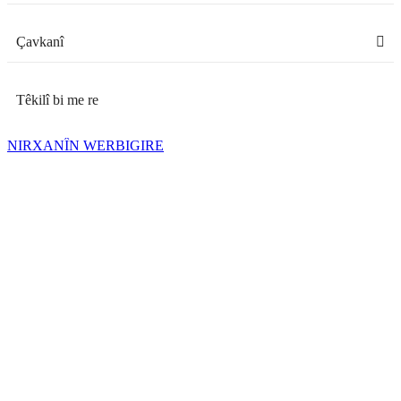
Çavkanî
Têkilî bi me re
NIRXANÎN WERBIGIRE