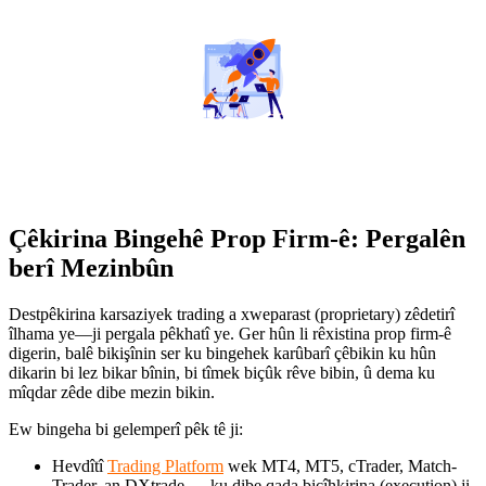
Çêkirina Bingehê Prop Firm-ê: Pergalên
berî Mezinbûn
Destpêkirina karsaziyek trading a xweparast (proprietary) zêdetirî
îlhama ye—ji pergala pêkhatî ye. Ger hûn li rêxistina prop firm-ê
digerin, balê bikişînin ser ku bingehek karûbarî çêbikin ku hûn
dikarin bi lez bikar bînin, bi tîmek biçûk rêve bibin, û dema ku
mîqdar zêde dibe mezin bikin.
Ew bingeha bi gelemperî pêk tê ji:
Hevdîtî
Trading Platform
wek MT4, MT5, cTrader, Match-
Trader, an DXtrade — ku dibe qada bicîhkirina (execution) ji