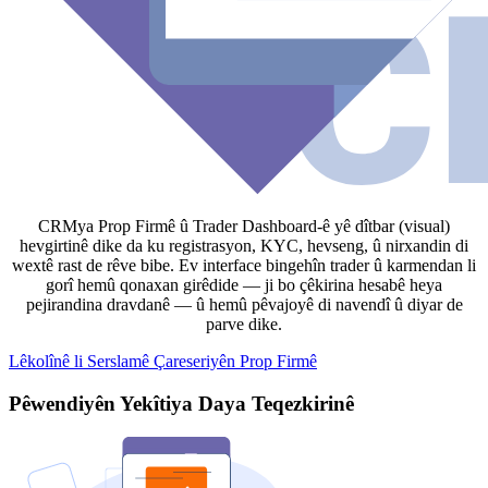
CRMya Prop Firmê û Trader Dashboard-ê yê dîtbar (visual)
hevgirtinê dike da ku registrasyon, KYC, hevseng, û nirxandin di
wextê rast de rêve bibe. Ev interface bingehîn trader û karmendan li
gorî hemû qonaxan girêdide — ji bo çêkirina hesabê heya
pejirandina dravdanê — û hemû pêvajoyê di navendî û diyar de
parve dike.
Lêkolînê li Serslamê Çareseriyên Prop Firmê
Pêwendiyên Yekîtiya Daya Teqezkirinê