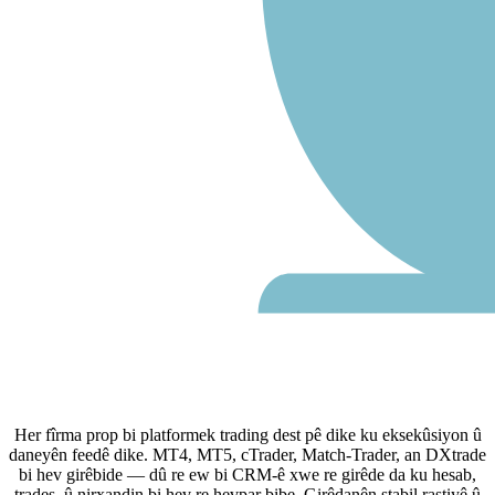
Her fîrma prop bi platformek trading dest pê dike ku eksekûsiyon û
daneyên feedê dike. MT4, MT5, cTrader, Match-Trader, an DXtrade
bi hev girêbide — dû re ew bi CRM-ê xwe re girêde da ku hesab,
trades, û nirxandin bi hev re hevpar bibe. Girêdanên stabil rastiyê û