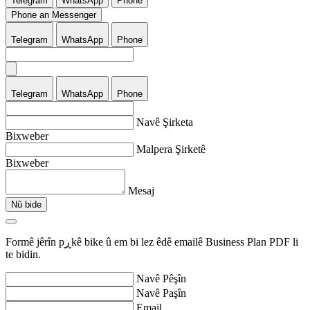
Telegram
WhatsApp
Phone
Phone an Messenger
Telegram
WhatsApp
Phone
Telegram
WhatsApp
Phone
Navê Şirketa
Bixweber
Malpera Şirketê
Bixweber
Mesaj
Nû bide
Formê jêrîn pڕkê bike û em bi lez êdê emailê Business Plan PDF li
te bidin.
Navê Pêşîn
Navê Paşîn
Email