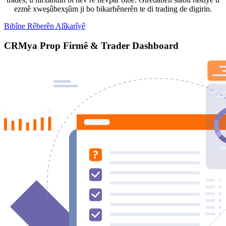
ezmê xweşûbexşûm ji bo bikarhênerên te di trading de digirin.
Bibîne Rêberên Alîkarîyê
CRMya Prop Firmê & Trader Dashboard