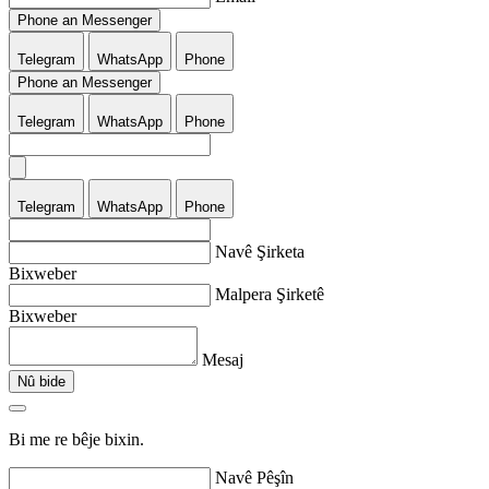
Phone an Messenger
Telegram
WhatsApp
Phone
Phone an Messenger
Telegram
WhatsApp
Phone
Telegram
WhatsApp
Phone
Navê Şirketa
Bixweber
Malpera Şirketê
Bixweber
Mesaj
Nû bide
Bi me re bêje bixin.
Navê Pêşîn