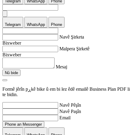
Telegram
WhatsApp
Phone
Telegram
WhatsApp
Phone
Navê Şirketa
Bixweber
Malpera Şirketê
Bixweber
Mesaj
Nû bide
Formê jêrîn pڕkê bike û em bi lez êdê emailê Business Plan PDF li
te bidin.
Navê Pêşîn
Navê Paşîn
Email
Phone an Messenger