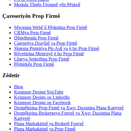
Modula Tîmên Firotanê yên Pêşketî
Çareseriyên Prop Firmê
Sêwirana Webê û Pêşketina Prop Firmê
CRMya Prop Firmê
Dûgelbenda Prop Firmê
Çareseriya Drayîpê ya Prop Firmê
Sîstema Piştgiriya Pir-Astî ya ji bo Prop Firmê
Rêvebirina Metirsiyê ji bo Prop Firmê
Lîsteya Serkeftina Prop Firmê
Pêşbirkên Prop Firmê
Zêdetir
Blog
Kenmore Design YouTube
Kenmore Design on LinkedIn
Kenmore Design on Facebook
Destpêkirina Prop Firmê ya Xwe: Daxistina Plana Kariyerê
Destpêkirina Brokergeya Forexê ya Xwe: Daxistina Plana
Kariyerê
Plana Markakirinê ya Brokerê Forexê
Plana Markakirinê ya Prop Firmê