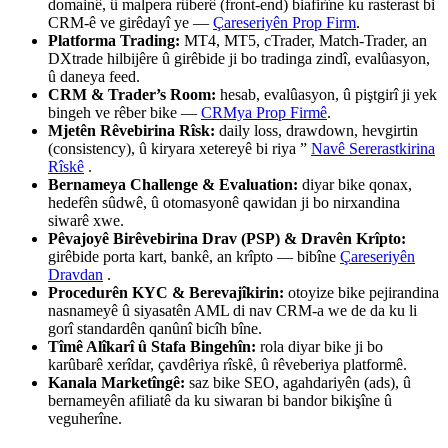
domainê, û malpera rûberê (front-end) biafirîne ku rasterast bi
CRM-ê ve girêdayî ye —
Çareseriyên Prop Firm
.
Platforma Trading:
MT4, MT5, cTrader, Match-Trader, an
DXtrade hilbijêre û girêbide ji bo tradinga zindî, evalûasyon,
û daneya feed.
CRM & Trader’s Room:
hesab, evalûasyon, û piştgirî ji yek
bingeh ve rêber bike —
CRMya Prop Firmê
.
Mjetên Rêvebirina Rîsk:
daily loss, drawdown, hevgirtin
(consistency), û kiryara xetereyê bi riya ”
Navê Sererastkirina
Rîskê
.
Bernameya Challenge & Evaluation:
diyar bike qonax,
hedefên sûdwê, û otomasyonê qawidan ji bo nirxandina
siwarê xwe.
Pêvajoyê Birêvebirina Drav (PSP) & Dravên Krîpto:
girêbide porta kart, bankê, an krîpto — bibîne
Çareseriyên
Dravdan
.
Procedurên KYC & Berevajîkirin:
otoyize bike pejirandina
nasnameyê û siyasatên AML di nav CRM-a we de da ku li
gorî standardên qanûnî bicîh bîne.
Tîmê Alîkarî û Stafa Bingehîn:
rola diyar bike ji bo
karûbarê xerîdar, çavdêriya rîskê, û rêveberiya platformê.
Kanala Marketîngê:
saz bike SEO, agahdariyên (ads), û
bernameyên afiliatê da ku siwaran bi bandor bikişîne û
veguherîne.