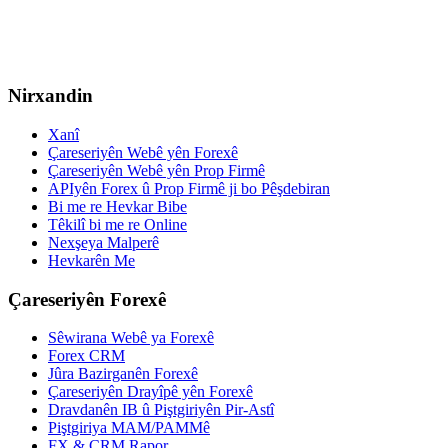
Nirxandin
Xanî
Çareseriyên Webê yên Forexê
Çareseriyên Webê yên Prop Firmê
APIyên Forex û Prop Firmê ji bo Pêşdebiran
Bi me re Hevkar Bibe
Têkilî bi me re Online
Nexşeya Malperê
Hevkarên Me
Çareseriyên Forexê
Sêwirana Webê ya Forexê
Forex CRM
Jûra Bazirganên Forexê
Çareseriyên Drayîpê yên Forexê
Dravdanên IB û Piştgiriyên Pir-Astî
Piştgiriya MAM/PAMMê
FX & CRM Rapor