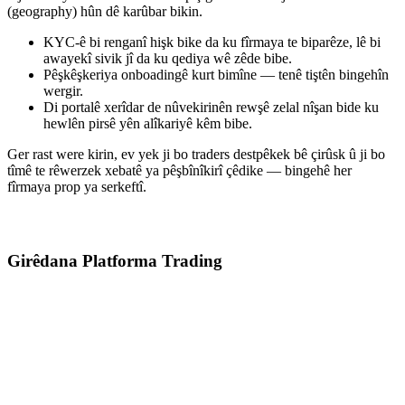
(geography) hûn dê karûbar bikin.
KYC-ê bi renganî hişk bike da ku fîrmaya te biparêze, lê bi
awayekî sivik jî da ku qediya wê zêde bibe.
Pêşkêşkeriya onboadingê kurt bimîne — tenê tiştên bingehîn
wergir.
Di portalê xerîdar de nûvekirinên rewşê zelal nîşan bide ku
hewlên pirsê yên alîkariyê kêm bibe.
Ger rast were kirin, ev yek ji bo traders destpêkek bê çirûsk û ji bo
tîmê te rêwerzek xebatê ya pêşbînîkirî çêdike — bingehê her
fîrmaya prop ya serkeftî.
Girêdana Platforma Trading