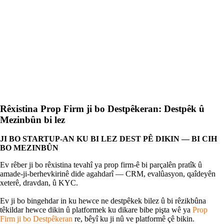
Rêxistina Prop Firm ji bo Destpêkeran: Destpêk û
Mezinbûn bi lez
JI BO STARTUP-AN KU BI LEZ DEST PÊ DIKIN — BI CIH
BO MEZINBÛN
Ev rêber ji bo rêxistina tevahî ya prop firm-ê bi parçalên pratîk û
amade-ji-berhevkirinê dide agahdarî — CRM, evalûasyon, qaîdeyên
xeterê, dravdan, û KYC.
Ev ji bo bingehdar in ku hewce ne destpêkek bilez û bi rêzikbûna
têkildar hewce dikin û platformek ku dikare bibe pişta wê ya
Prop
Firm ji bo Destpêkeran
re, bêyî ku ji nû ve platformê çê bikin.