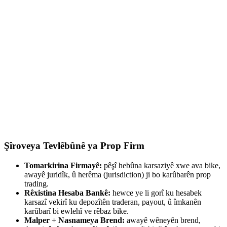
Şîroveya Tevlêbûnê ya Prop Firm
Tomarkirina Firmayê:
pêşî hebûna karsaziyê xwe ava bike,
awayê juridîk, û herêma (jurisdiction) ji bo karûbarên prop
trading.
Rêxistina Hesaba Bankê:
hewce ye li gorî ku hesabek
karsazî vekirî ku depozîtên traderan, payout, û îmkanên
karûbarî bi ewlehî ve rêbaz bike.
Malper + Nasnameya Brend:
awayê wêneyên brend,