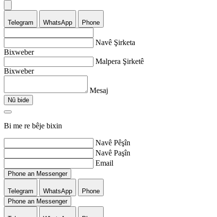
Telegram
WhatsApp
Phone
Navê Şirketa
Bixweber
Malpera Şirketê
Bixweber
Mesaj
Nû bide
Bi me re bêje bixin
Navê Pêşîn
Navê Paşîn
Email
Phone an Messenger
Telegram
WhatsApp
Phone
Phone an Messenger