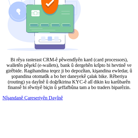
Bi rêya rasterast CRM-ê pêwendîyên kard (card processors),
walletên pêşekî (e-wallets), bank û dergehên krîpto bi hevtinê ve
girêbide. Ragihandina teqez ji bo depozîtan, kişandina ewledar, û
şopandina otomatîk a bo her daneyekê çalak bike. Rêberiya
(routing) ya dayînê û doğrîkirina KYC-ê alî dikin ku karûbarên
finansê bi rêwtiyê biçin û şeffafbûna tam a bo traders biparêzin.
Nîşandanê Çareseriyên Dayînê