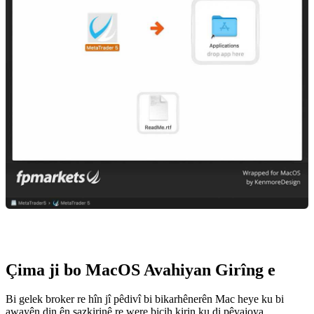
Çima ji bo MacOS Avahiyan Girîng e
Bi gelek broker re hîn jî pêdivî bi bikarhênerên Mac heye ku bi
awayên din ên sazkirinê re were bicih kirin ku di pêvajoya