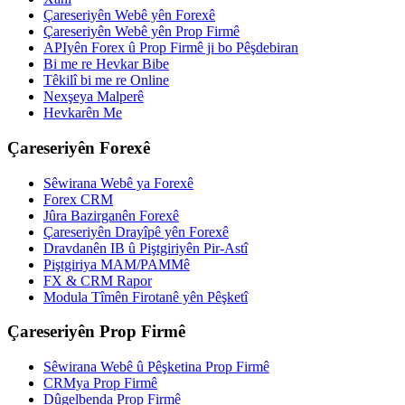
Çareseriyên Webê yên Forexê
Çareseriyên Webê yên Prop Firmê
APIyên Forex û Prop Firmê ji bo Pêşdebiran
Bi me re Hevkar Bibe
Têkilî bi me re Online
Nexşeya Malperê
Hevkarên Me
Çareseriyên Forexê
Sêwirana Webê ya Forexê
Forex CRM
Jûra Bazirganên Forexê
Çareseriyên Drayîpê yên Forexê
Dravdanên IB û Piştgiriyên Pir-Astî
Piştgiriya MAM/PAMMê
FX & CRM Rapor
Modula Tîmên Firotanê yên Pêşketî
Çareseriyên Prop Firmê
Sêwirana Webê û Pêşketina Prop Firmê
CRMya Prop Firmê
Dûgelbenda Prop Firmê