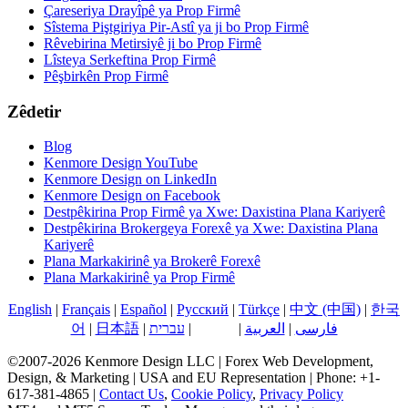
Çareseriya Drayîpê ya Prop Firmê
Sîstema Piştgiriya Pir-Astî ya ji bo Prop Firmê
Rêvebirina Metirsiyê ji bo Prop Firmê
Lîsteya Serkeftina Prop Firmê
Pêşbirkên Prop Firmê
Zêdetir
Blog
Kenmore Design YouTube
Kenmore Design on LinkedIn
Kenmore Design on Facebook
Destpêkirina Prop Firmê ya Xwe: Daxistina Plana Kariyerê
Destpêkirina Brokergeya Forexê ya Xwe: Daxistina Plana
Kariyerê
Plana Markakirinê ya Brokerê Forexê
Plana Markakirinê ya Prop Firmê
English
|
Français
|
Español
|
Русский
|
Türkçe
|
中文 (中国)
|
한국
فارسی
|
العربية
|
کوردی
|
עברית
|
日本語
|
어
©2007-2026 Kenmore Design LLC | Forex Web Development,
Design, & Marketing | USA and EU Representation | Phone: +1-
617-381-4865 |
Contact Us
,
Cookie Policy
,
Privacy Policy