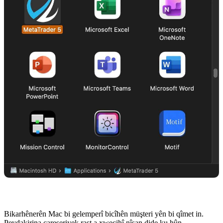
Bikarhênerên Mac bi gelemperî bicîhên müşteri yên bi qîmet in.
Peydakirina çareseriyek rast a xwecihî nîşan dide ku hûn