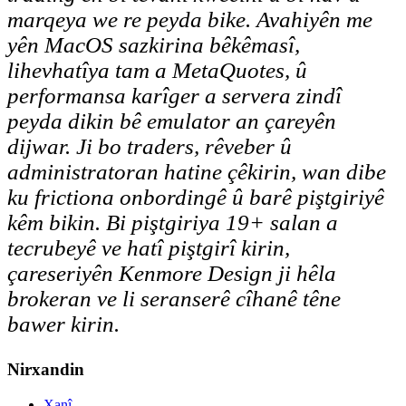
marqeya we re peyda bike. Avahiyên me
yên MacOS sazkirina bêkêmasî,
lihevhatîya tam a MetaQuotes, û
performansa karîger a servera zindî
peyda dikin bê emulator an çareyên
dijwar. Ji bo traders, rêveber û
administratoran hatine çêkirin, wan dibe
ku frictiona onbordingê û barê piştgiriyê
kêm bikin. Bi piştgiriya 19+ salan a
tecrubeyê ve hatî piştgirî kirin,
çareseriyên Kenmore Design ji hêla
brokeran ve li seranserê cîhanê têne
bawer kirin.
Nirxandin
Xanî