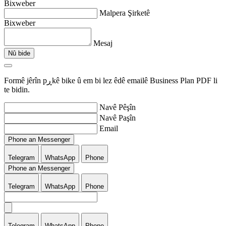
Bixweber
Malpera Şirketê
Bixweber
Mesaj
Nû bide
Formê jêrîn pڕkê bike û em bi lez êdê emailê Business Plan PDF li
te bidin.
Navê Pêşîn
Navê Paşîn
Email
Phone an Messenger
Telegram
WhatsApp
Phone
Phone an Messenger
Telegram
WhatsApp
Phone
Telegram
WhatsApp
Phone