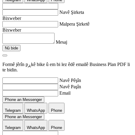
Navê Şirketa
Bixweber
Malpera Şirketê
Bixweber
Mesaj
Nû bide
Formê jêrîn pڕkê bike û em bi lez êdê emailê Business Plan PDF li
te bidin.
Navê Pêşîn
Navê Paşîn
Email
Phone an Messenger
Telegram
WhatsApp
Phone
Phone an Messenger
Telegram
WhatsApp
Phone