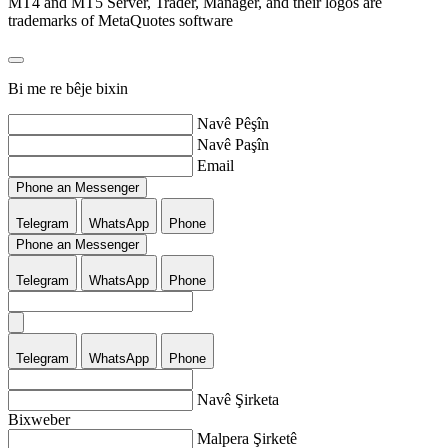
MT4 and MT5 Server, Trader, Manager, and their logos are
trademarks of MetaQuotes software
Bi me re bêje bixin
Navê Pêşîn
Navê Paşîn
Email
Phone an Messenger
Telegram
WhatsApp
Phone
Phone an Messenger
Telegram
WhatsApp
Phone
Telegram
WhatsApp
Phone
Navê Şirketa
Bixweber
Malpera Şirketê