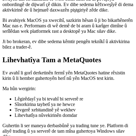
onbordingê de dijwarî çê dikin. Ev dibe sedema kêfxweşîyê di dema
aktivkirinê de û hejmarê daxwazên piştgiriyê zêde dike.
Bi avahiyek MacOS ya xwecihî, sazkirin hêsan û ji bo bikarhênerên
Mac nas e. Performans di wê demê de bi aram û karîger dimîne û
serîlêdan wek platformek rast a desktopê ya Mac silav dike.
Ji bo brokeran, ev dibe sedema kêmtir pengên teknîkî û aktivkirina
bilez a trader-ê.
Lihevhatîya Tam a MetaQuotes
Ev avahî li gorî derketinên fermî yên MetaQuotes hatine rêxistin
kirin û li hember guhertoyên herî nû yên MacOS test kirin.
Ma hûn wergirin:
Lêgirêdayî ya bi tevahî bi serverê re
Sînorkirina taybetî ya ne hewce
Tevgerê xebitandinê yê wekhev
Lihevhatîya nûvekirinên domdar
Guhertin li ser maneya derbasbûnê ya trading tune ye. Platform di
aliyê trading û ya serverê de tam mîna guhertoya Windows silav