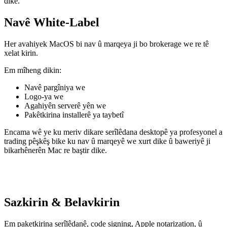
dike.
Navê White-Label
Her avahiyek MacOS bi nav û marqeya ji bo brokerage we re tê
xelat kirin.
Em mîheng dikin:
Navê pargîniya we
Logo-ya we
Agahiyên serverê yên we
Pakêtkirina installerê ya taybetî
Encama wê ye ku meriv dikare serîlêdana desktopê ya profesyonel a
trading pêşkêş bike ku nav û marqeyê we xurt dike û baweriyê ji
bikarhênerên Mac re baştir dike.
Sazkirin & Belavkirin
Em paketkirina serîlêdanê, code signing, Apple notarization, û