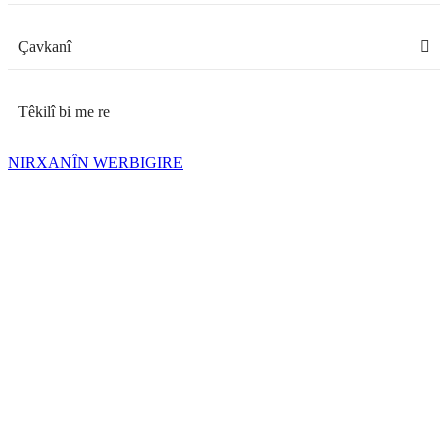
Çavkanî
Têkilî bi me re
NIRXANÎN WERBIGIRE