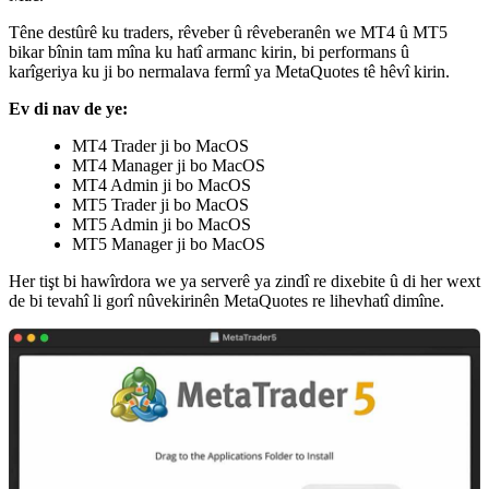
Têne destûrê ku traders, rêveber û rêveberanên we MT4 û MT5
bikar bînin tam mîna ku hatî armanc kirin, bi performans û
karîgeriya ku ji bo nermalava fermî ya MetaQuotes tê hêvî kirin.
Ev di nav de ye:
MT4 Trader ji bo MacOS
MT4 Manager ji bo MacOS
MT4 Admin ji bo MacOS
MT5 Trader ji bo MacOS
MT5 Admin ji bo MacOS
MT5 Manager ji bo MacOS
Her tişt bi hawîrdora we ya serverê ya zindî re dixebite û di her wext
de bi tevahî li gorî nûvekirinên MetaQuotes re lihevhatî dimîne.