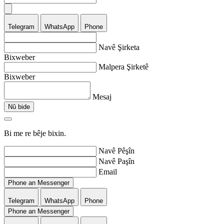
Telegram
WhatsApp
Phone
Navê Şirketa
Bixweber
Malpera Şirketê
Bixweber
Mesaj
Nû bide
Bi me re bêje bixin.
Navê Pêşîn
Navê Paşîn
Email
Phone an Messenger
Telegram
WhatsApp
Phone
Phone an Messenger