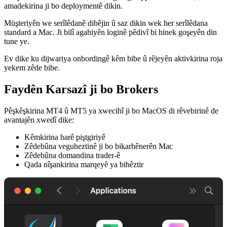
amadekirina ji bo deploymentê dikin.
Müşteriyên we serîlêdanê dibêjin û saz dikin wek her serîlêdana
standard a Mac. Ji bilî agahiyên loginê pêdivî bi hinek goşeyên din
tune ye.
Ev dike ku dijwariya onbordingê kêm bibe û rêjeyên aktivkirina roja
yekem zêde bibe.
Faydên Karsazî ji bo Brokers
Pêşkêşkirina MT4 û MT5 ya xwecihî ji bo MacOS di rêvebirinê de
avantajên xwedî dike:
Kêmkirina barê piştgiriyê
Zêdebûna veguheztinê ji bo bikarhênerên Mac
Zêdebûna domandina trader-ê
Qada nîşankirina marqeyê ya bihêztir