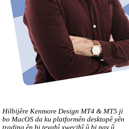
Hilbijêre Kenmore Design MT4 & MT5 ji
bo MacOS da ku platformên desktopê yên
trading ên bi tevahî xwecihî û bi nav û