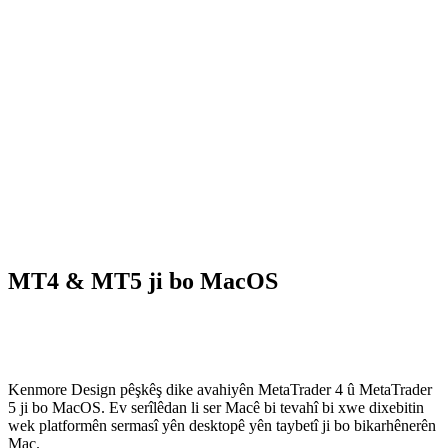
MT4 & MT5 ji bo MacOS
Kenmore Design pêşkêş dike avahiyên MetaTrader 4 û MetaTrader
5 ji bo MacOS. Ev serîlêdan li ser Macê bi tevahî bi xwe dixebitin
wek platformên sermasî yên desktopê yên taybetî ji bo bikarhênerên
Mac.