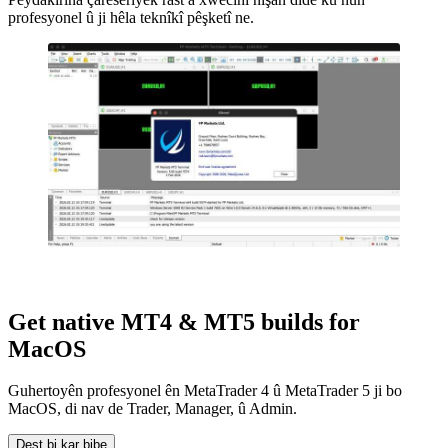
profesyonel û ji hêla teknîkî pêşketî ne.
Get native MT4 & MT5 builds for
MacOS
Guhertoyên profesyonel ên MetaTrader 4 û MetaTrader 5 ji bo
MacOS, di nav de Trader, Manager, û Admin.
Dest bi kar bibe