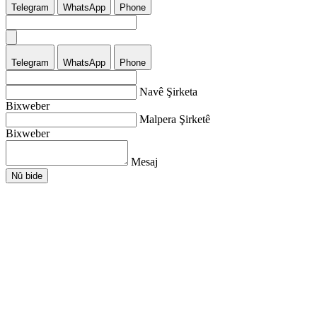
Telegram
WhatsApp
Phone
Telegram
WhatsApp
Phone
Navê Şirketa
Bixweber
Malpera Şirketê
Bixweber
Mesaj
Nû bide