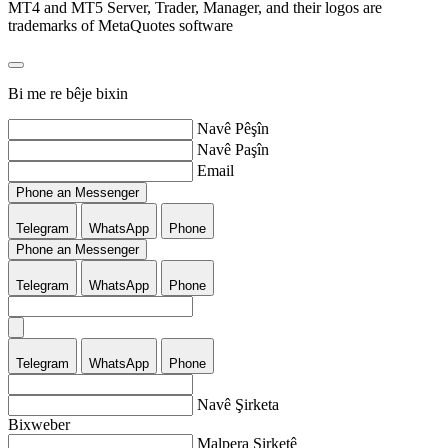
MT4 and MT5 Server, Trader, Manager, and their logos are
trademarks of MetaQuotes software
Bi me re bêje bixin
Navê Pêşîn
Navê Paşîn
Email
Phone an Messenger
Telegram
WhatsApp
Phone
Phone an Messenger
Telegram
WhatsApp
Phone
Telegram
WhatsApp
Phone
Navê Şirketa
Bixweber
Malpera Şirketê