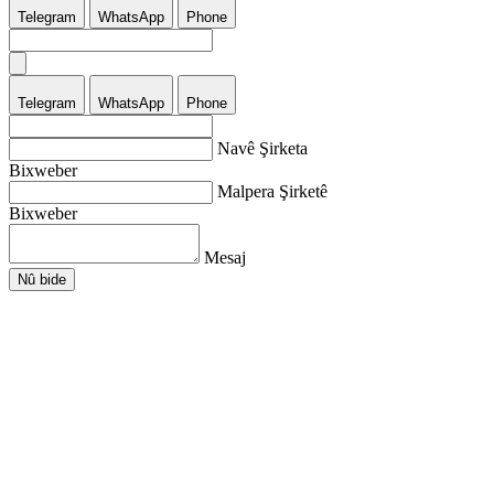
Telegram
WhatsApp
Phone
Telegram
WhatsApp
Phone
Navê Şirketa
Bixweber
Malpera Şirketê
Bixweber
Mesaj
Nû bide