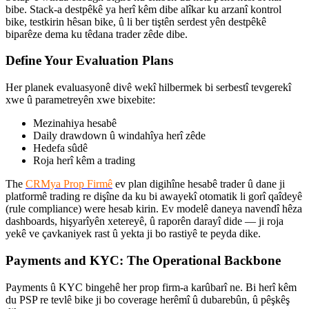
bibe. Stack-a destpêkê ya herî kêm dibe alîkar ku arzanî kontrol
bike, testkirin hêsan bike, û li ber tiştên serdest yên destpêkê
biparêze dema ku têdana trader zêde dibe.
Define Your Evaluation Plans
Her planek evaluasyonê divê wekî hilbermek bi serbestî tevgerekî
xwe û parametreyên xwe bixebite:
Mezinahiya hesabê
Daily drawdown û windahîya herî zêde
Hedefa sûdê
Roja herî kêm a trading
The
CRMya Prop Firmê
ev plan digihîne hesabê trader û dane ji
platformê trading re dişîne da ku bi awayekî otomatik li gorî qaîdeyê
(rule compliance) were hesab kirin. Ev modelê daneya navendî hêza
dashboards, hişyarîyên xetereyê, û raporên darayî dide — ji roja
yekê ve çavkaniyek rast û yekta ji bo rastiyê te peyda dike.
Payments and KYC: The Operational Backbone
Payments û KYC bingehê her prop firm-a karûbarî ne. Bi herî kêm
du PSP re tevlê bike ji bo coverage herêmî û dubarebûn, û pêşkêş