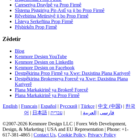
Çareseriya Drayîpê ya Prop Firmê
Sîstema Piştgiriya Pir-Astî ya ji bo Prop Firmê
Rêvebirina Metirsiyê ji bo Prop Firmê
Lîsteya Serkeftina Prop Firmê
Pêşbirkên Prop Firmê
Zêdetir
Blog
Kenmore Design YouTube
Kenmore Design on LinkedIn
Kenmore Design on Facebook
Destpêkirina Prop Firmê ya Xwe: Daxistina Plana Kariyerê
Destpêkirina Brokergeya Forexê ya Xwe: Daxistina Plana
Kariyerê
Plana Markakirinê ya Brokerê Forexê
Plana Markakirinê ya Prop Firmê
English
|
Français
|
Español
|
Русский
|
Türkçe
|
中文 (中国)
|
한국
فارسی
|
العربية
|
کوردی
|
עברית
|
日本語
|
어
©2007-2026 Kenmore Design LLC | Forex Web Development,
Design, & Marketing | USA and EU Representation | Phone: +1-
617-381-4865 |
Contact Us
,
Cookie Policy
,
Privacy Policy