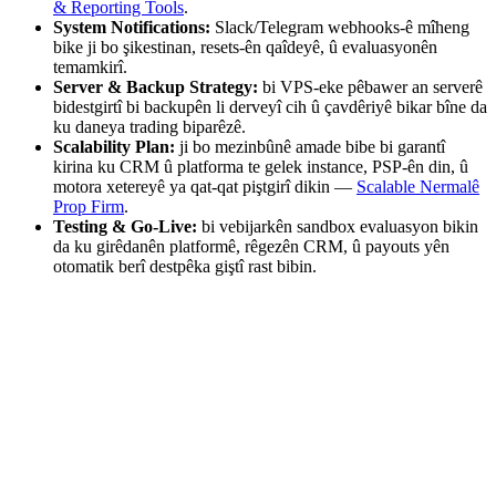
& Reporting Tools
.
System Notifications:
Slack/Telegram webhooks-ê mîheng
bike ji bo şikestinan, resets-ên qaîdeyê, û evaluasyonên
temamkirî.
Server & Backup Strategy:
bi VPS-eke pêbawer an serverê
bidestgirtî bi backupên li derveyî cih û çavdêriyê bikar bîne da
ku daneya trading biparêzê.
Scalability Plan:
ji bo mezinbûnê amade bibe bi garantî
kirina ku CRM û platforma te gelek instance, PSP-ên din, û
motora xetereyê ya qat-qat piştgirî dikin —
Scalable Nermalê
Prop Firm
.
Testing & Go-Live:
bi vebijarkên sandbox evaluasyon bikin
da ku girêdanên platformê, rêgezên CRM, û payouts yên
otomatik berî destpêka giştî rast bibin.