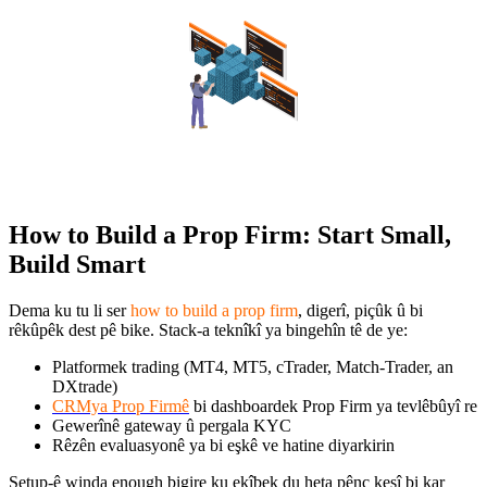
How to Build a Prop Firm: Start Small,
Build Smart
Dema ku tu li ser
how to build a prop firm
, digerî, piçûk û bi
rêkûpêk dest pê bike. Stack-a teknîkî ya bingehîn tê de ye:
Platformek trading (MT4, MT5, cTrader, Match-Trader, an
DXtrade)
CRMya Prop Firmê
bi dashboardek Prop Firm ya tevlêbûyî re
Gewerînê gateway û pergala KYC
Rêzên evaluasyonê ya bi eşkê ve hatine diyarkirin
Setup-ê winda enough bigire ku ekîbek du heta pênc kesî bi kar