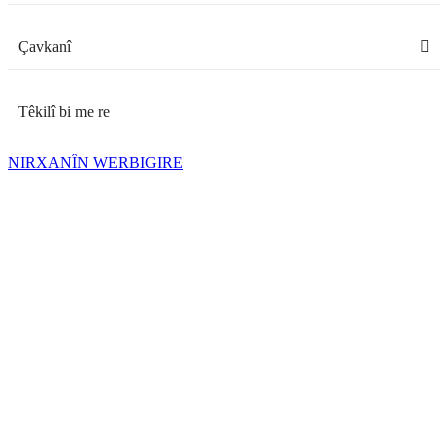
Çavkanî
Têkilî bi me re
NIRXANÎN WERBIGIRE