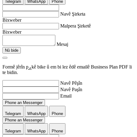
Telegram
WhatsApp
Phone
Navê Şirketa
Bixweber
Malpera Şirketê
Bixweber
Mesaj
Nû bide
Formê jêrîn pڕkê bike û em bi lez êdê emailê Business Plan PDF li
te bidin.
Navê Pêşîn
Navê Paşîn
Email
Phone an Messenger
Telegram
WhatsApp
Phone
Phone an Messenger
Telegram
WhatsApp
Phone