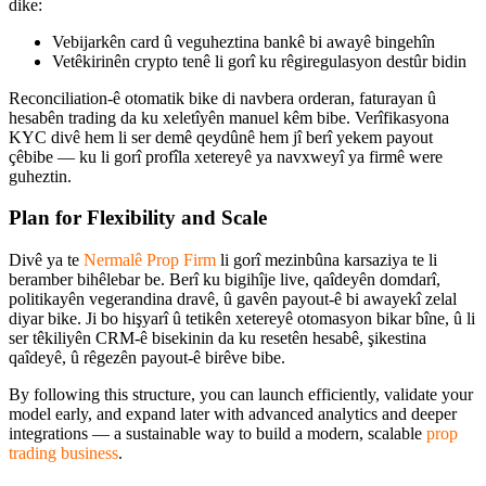
dike:
Vebijarkên card û veguheztina bankê bi awayê bingehîn
Vetêkirinên crypto tenê li gorî ku rêgiregulasyon destûr bidin
Reconciliation-ê otomatik bike di navbera orderan, faturayan û
hesabên trading da ku xeletîyên manuel kêm bibe. Verîfikasyona
KYC divê hem li ser demê qeydûnê hem jî berî yekem payout
çêbibe — ku li gorî profîla xetereyê ya navxweyî ya firmê were
guheztin.
Plan for Flexibility and Scale
Divê ya te
Nermalê Prop Firm
li gorî mezinbûna karsaziya te li
beramber bihêlebar be. Berî ku bigihîje live, qaîdeyên domdarî,
politikayên vegerandina dravê, û gavên payout-ê bi awayekî zelal
diyar bike. Ji bo hişyarî û tetikên xetereyê otomasyon bikar bîne, û li
ser têkiliyên CRM-ê bisekinin da ku resetên hesabê, şikestina
qaîdeyê, û rêgezên payout-ê birêve bibe.
By following this structure, you can launch efficiently, validate your
model early, and expand later with advanced analytics and deeper
integrations — a sustainable way to build a modern, scalable
prop
trading business
.