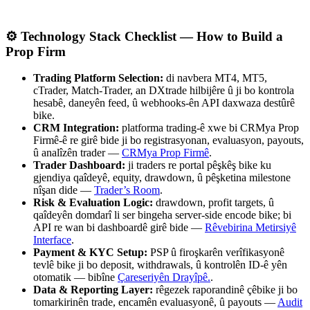
⚙️ Technology Stack Checklist — How to Build a
Prop Firm
Trading Platform Selection:
di navbera MT4, MT5,
cTrader, Match-Trader, an DXtrade hilbijêre û ji bo kontrola
hesabê, daneyên feed, û webhooks-ên API daxwaza destûrê
bike.
CRM Integration:
platforma trading-ê xwe bi CRMya Prop
Firmê-ê re girê bide ji bo registrasyonan, evaluasyon, payouts,
û analîzên trader —
CRMya Prop Firmê
.
Trader Dashboard:
ji traders re portal pêşkêş bike ku
gjendiya qaîdeyê, equity, drawdown, û pêşketina milestone
nîşan dide —
Trader’s Room
.
Risk & Evaluation Logic:
drawdown, profit targets, û
qaîdeyên domdarî li ser bingeha server-side encode bike; bi
API re wan bi dashboardê girê bide —
Rêvebirina Metirsiyê
Interface
.
Payment & KYC Setup:
PSP û firoşkarên verîfikasyonê
tevlê bike ji bo deposit, withdrawals, û kontrolên ID-ê yên
otomatik — bibîne
Çareseriyên Drayîpê.
.
Data & Reporting Layer:
rêgezek raporandinê çêbike ji bo
tomarkirinên trade, encamên evaluasyonê, û payouts —
Audit