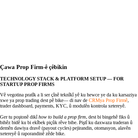
Çawa Prop Firm-ê çêbikin
TECHNOLOGY STACK & PLATFORM SETUP — FOR
STARTUP PROP FIRMS
Vê vegotina pratîk a li ser çînê teknîkî yê ku hewce ye da ku karsaziya
xwe ya prop trading dest pê bike— di nav de
CRMya Prop Firmê
,
trader dashboard, payments, KYC, û modulên kontrola xetereyê.
Ger tu poştonê dikî
how to build a prop firm
, dest bi bingehê fiks û
bihêz bidê ku bi ekîbek piçûk rêve bibe. Piştî ku daxwaza traderan û
demên dawiya dravê (payout cycles) pejirandin, otomasyon, alavên
xetereyê û raporandinê zêde bike.