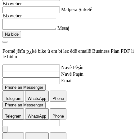
Bixweber
Malpera Şirketê
Bixweber
Mesaj
Nû bide
Formê jêrîn pڕkê bike û em bi lez êdê emailê Business Plan PDF li
te bidin.
Navê Pêşîn
Navê Paşîn
Email
Phone an Messenger
Telegram
WhatsApp
Phone
Phone an Messenger
Telegram
WhatsApp
Phone