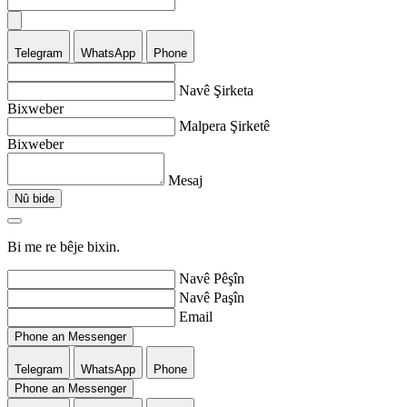
Telegram
WhatsApp
Phone
Navê Şirketa
Bixweber
Malpera Şirketê
Bixweber
Mesaj
Nû bide
Bi me re bêje bixin.
Navê Pêşîn
Navê Paşîn
Email
Phone an Messenger
Telegram
WhatsApp
Phone
Phone an Messenger