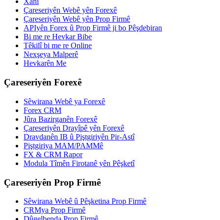
Xanî
Çareseriyên Webê yên Forexê
Çareseriyên Webê yên Prop Firmê
APIyên Forex û Prop Firmê ji bo Pêşdebiran
Bi me re Hevkar Bibe
Têkilî bi me re Online
Nexşeya Malperê
Hevkarên Me
Çareseriyên Forexê
Sêwirana Webê ya Forexê
Forex CRM
Jûra Bazirganên Forexê
Çareseriyên Drayîpê yên Forexê
Dravdanên IB û Piştgiriyên Pir-Astî
Piştgiriya MAM/PAMMê
FX & CRM Rapor
Modula Tîmên Firotanê yên Pêşketî
Çareseriyên Prop Firmê
Sêwirana Webê û Pêşketina Prop Firmê
CRMya Prop Firmê
Dûgelbenda Prop Firmê