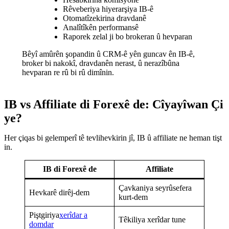
Rêveberiya hiyerarşiya IB-ê
Otomatîzekirina dravdanê
Analîtîkên performansê
Raporek zelal ji bo brokeran û hevparan
Bêyî amûrên şopandin û CRM-ê yên guncav ên IB-ê,
broker bi nakokî, dravdanên nerast, û nerazîbûna
hevparan re rû bi rû dimînin.
IB vs Affiliate di Forexê de: Cîyayîwan Çi
ye?
Her çiqas bi gelemperî tê tevlihevkirin jî, IB û affiliate ne heman tişt
in.
IB di Forexê de
Affiliate
Çavkaniya seyrûsefera
Hevkarê dirêj-dem
kurt-dem
Piştgiriya
xerîdar a
Têkiliya xerîdar tune
domdar