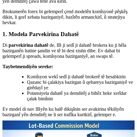
yên demdirêj çawa têne ava kirin.
Brokumerên forex bi gelemperî çend modelên komîsyonê pêşkêş
dikin, li gorî xebata bazirganiyê, bazîrên armanckirî, û stratejiya
hevkar.
1. Modela Parvekirina Dahatê
Di
parvekirina dahatê
de, IB ji sedî ji dahatê brokera ku ji hêla
bazirganên hatine şandin ve tê bi dest xistin dibe. Ev dahat bi
gelemperî ji spreads, komîsyona bazirganiyê, an swaps tê.
Taybetmendiyên sereke:
Komîsyon wekî sedî ji dahatê brokerê tê hesabkirin
Qazanc bi çalakiya bazirgan û qebareya bazirganiyê ve
girêdayî ye
Potansiyela dahatê ya demdirêj a bihêz heke xerîdar
çalak bimînin
Ev model di nav IByên ku balê dikişînin ser avakirina têkiliyên
bazirganî yên demdirêj ne li ser trafîka kurtkirî, gelemper e.