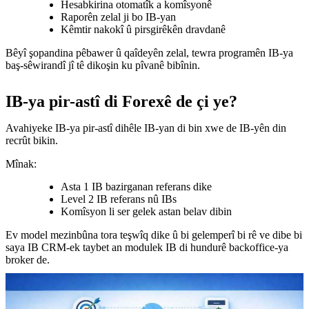
Hesabkirina otomatîk a komîsyonê
Raporên zelal ji bo IB-yan
Kêmtir nakokî û pirsgirêkên dravdanê
Bêyî şopandina pêbawer û qaîdeyên zelal, tewra programên IB-ya
baş-sêwirandî jî tê dikoşin ku pîvanê bibînin.
IB-ya pir-astî di Forexê de çi ye?
Avahiyeke IB-ya pir-astî dihêle IB-yan di bin xwe de IB-yên din
recrût bikin.
Mînak:
Asta 1 IB bazirganan referans dike
Level 2 IB referans nû IBs
Komîsyon li ser gelek astan belav dibin
Ev model mezinbûna tora teşwîq dike û bi gelemperî bi rê ve dibe bi
saya IB CRM-ek taybet an modulek IB di hundurê backoffice-ya
broker de.