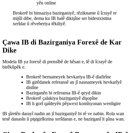
yên online
Brokerê bi binsaziya bazirganiyê, rêzikname û îcrayê re
mijûl dibe, dema ku IB balê dikişîne ser bidestxistina
xerîdar û rêveberiya têkiliyê.
Çawa IB di Bazirganiya Forexê de Kar
Dike
Modela IB ya forexê di prensîbê de hêsan e, lê di îcrayê de
birêkûpêk e.
Brokerê bernameyek hevkariya IB-ê diafirîne
IB girêdanek referansê an jî nasnameyek hevkarîyê
distîne
Bazirganên bi referansa IB-ê qeyd dikin
Brokerê çalakiya bazirganiyê dişopîne
IB li gorî qaîdeyên pêşwext komîsyonan werdigire
IB şîretên darayî nadin an jî bazirganiyê bi rê ve nabin. Rola wan
tenê danasîn û piştgirîkirina xerîdaran e, ne bazirganî li şûna wan.