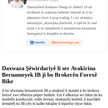
CEO li Kenmore Design
Damezrînerê Kenmore Design bi zêdetirî 18 sal
tecrûbeyê di avakirina hilberên fintechê de ji bo
pîşesaziya forex û prop trading. Li ser stratejiya
teknolojiyê, pêşveçûna platformê, û tiştê ku bi rastî
lazim e ji bo destpêkirin û mezinikirina karsaziyek
bazirganiyê ji destpêkê ve dinivîse.
LinkedIn
kenmoredesign.com
Daxwaza Şêwirdariyê li ser Avakirina
Bernameyek IB ji bo Brokerên Forexê
Bike
Ji bo sêwirana bernameyek IB-a strukturî û skalabl ji bo brokera
forexê xwe rêberiya pispor bistînin. Em ê alîkariya we bikin da ku
modelên komîsyonê, rolên hevkar, stratejiyên herêmî, û teşwîqên
demdirêj ku IB-yên bi kalîte bikişîne û biparêze diyar bikin.