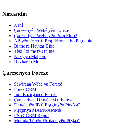
Nirxandin
Xanî
Çareseriyên Webê yên Forexê
Çareseriyên Webê yên Prop Firmê
APIyên Forex û Prop Firmê ji bo Pêşdebiran
Bi me re Hevkar Bibe
Têkilî bi me re Online
Nexşeya Malperê
Hevkarên Me
Çareseriyên Forexê
Sêwirana Webê ya Forexê
Forex CRM
Jûra Bazirganên Forexê
Çareseriyên Drayîpê yên Forexê
Dravdanên IB û Piştgiriyên Pir-Astî
Piştgiriya MAM/PAMMê
FX & CRM Rapor
Modula Tîmên Firotanê yên Pêşketî