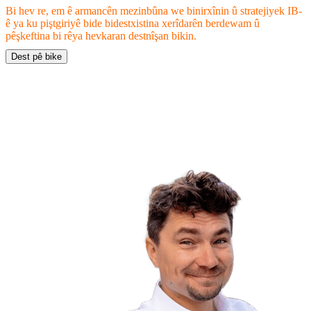
Bi hev re, em ê armancên mezinbûna we binirxînin û stratejiyek IB-
ê ya ku piştgiriyê bide bidestxistina xerîdarên berdewam û
pêşkeftina bi rêya hevkaran destnîşan bikin.
Dest pê bike