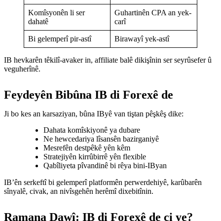
Komîsyonên li ser
Guhartinên CPA an yek-
dahatê
carî
Bi gelemperî pir-astî
Birawayî yek-astî
IB hevkarên têkilî-avaker in, affiliate balê dikişînin ser seyrûsefer û
veguherînê.
Feydeyên Bibûna IB di Forexê de
Ji bo kes an karsaziyan, bûna IByê van tiştan pêşkêş dike:
Dahata komîskiyonê ya dubare
Ne hewcedariya lîsansên bazirganiyê
Mesrefên destpêkê yên kêm
Stratejiyên kirrûbirrê yên flexible
Qabîliyeta pîvandinê bi rêya bini-IByan
IB’ên serkeftî bi gelemperî platformên perwerdehiyê, karûbarên
sînyalê, civak, an nivîsgehên herêmî dixebitînin.
Ramana Dawî: IB di Forexê de çi ye?