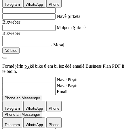
Telegram
WhatsApp
Phone
Navê Şirketa
Bixweber
Malpera Şirketê
Bixweber
Mesaj
Nû bide
Formê jêrîn pڕkê bike û em bi lez êdê emailê Business Plan PDF li
te bidin.
Navê Pêşîn
Navê Paşîn
Email
Phone an Messenger
Telegram
WhatsApp
Phone
Phone an Messenger
Telegram
WhatsApp
Phone