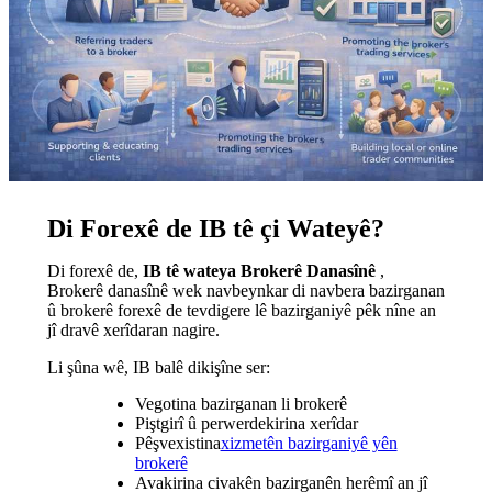
Di Forexê de IB tê çi Wateyê?
Di forexê de,
IB tê wateya Brokerê Danasînê
,
Brokerê danasînê wek navbeynkar di navbera bazirganan
û brokerê forexê de tevdigere lê bazirganiyê pêk nîne an
jî dravê xerîdaran nagire.
Li şûna wê, IB balê dikişîne ser:
Vegotina bazirganan li brokerê
Piştgirî û perwerdekirina xerîdar
Pêşvexistina
xizmetên bazirganiyê yên
brokerê
Avakirina civakên bazirganên herêmî an jî