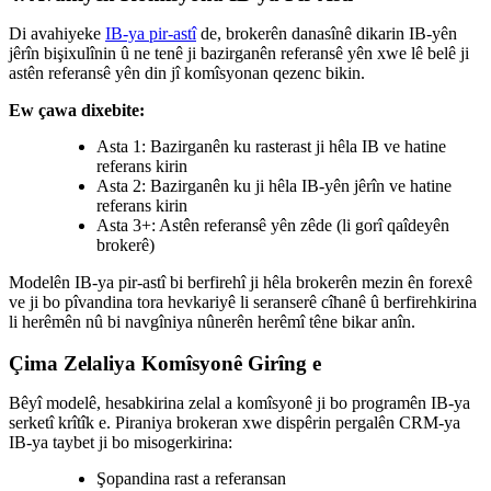
Di avahiyeke
IB-ya pir-astî
de, brokerên danasînê dikarin IB-yên
jêrîn bişixulînin û ne tenê ji bazirganên referansê yên xwe lê belê ji
astên referansê yên din jî komîsyonan qezenc bikin.
Ew çawa dixebite:
Asta 1: Bazirganên ku rasterast ji hêla IB ve hatine
referans kirin
Asta 2: Bazirganên ku ji hêla IB-yên jêrîn ve hatine
referans kirin
Asta 3+: Astên referansê yên zêde (li gorî qaîdeyên
brokerê)
Modelên IB-ya pir-astî bi berfirehî ji hêla brokerên mezin ên forexê
ve ji bo pîvandina tora hevkariyê li seranserê cîhanê û berfirehkirina
li herêmên nû bi navgîniya nûnerên herêmî têne bikar anîn.
Çima Zelaliya Komîsyonê Girîng e
Bêyî modelê, hesabkirina zelal a komîsyonê ji bo programên IB-ya
serketî krîtîk e. Piraniya brokeran xwe dispêrin pergalên CRM-ya
IB-ya taybet ji bo misogerkirina:
Şopandina rast a referansan