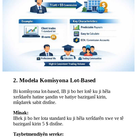
2. Modela Komîsyona Lot-Based
Bi komîsyona lot-based, IB ji bo her lotê ku ji hêla
xerîdarên hatine şandin ve hatiye bazirganî kirin,
mîqdarek sabit distîne.
Mînak:
IBek ji bo her lota standard ku ji hêla xerîdarên xwe ve tê
bazirganî kirin 5 $ distîne.
Taybetmendiyên sereke: