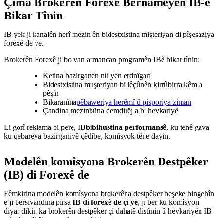
Çima Brokerên Forexê Bernameyên IB-ê
Bikar Tînin
IB yek ji kanalên herî mezin ên bidestxistina mişteriyan di pîşesaziya
forexê de ye.
Brokerên Forexê ji bo van armancan programên IBê bikar tînin:
Ketina bazirganên nû yên erdnîgarî
Bidestxistina muşteriyan bi lêçûnên kirrûbirra kêm a
pêşîn
Bikaranîna
pêbaweriya herêmî û pisporiya ziman
Çandina mezinbûna demdirêj a bi hevkariyê
Li gorî reklama bi pere, IB
bibihustina performansê
, ku tenê gava
ku qebareya bazirganiyê çêdibe, komîsyok têne dayin.
Modelên komîsyona Brokerên Destpêker
(IB) di Forexê de
Fêmkirina modelên komîsyona brokerêna destpêker beşeke bingehîn
e ji bersivandina pirsa
IB di forexê de çi ye
, ji ber ku komîsyon
diyar dikin ka brokerên destpêker çi dahatê distînin û hevkariyên IB