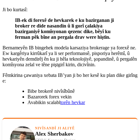
Ji bo kurtasî:
IB-ek di forexê de hevkarek e ku bazirganan ji
broker re dide nasandin û li gorî çalakiya
bazirganiyê komîsyonan qezenc dike, bêyî ku
ferman pêk bîne an pergala drav were hiştin.
Bernameyên IB bingehek modela karsaziya brokerage ya forexê ne.
Ew kargêriya kirrûkarî ya li ser performansê, pisporiya herêmî, û
hevkariyên demdirêj ên ku ji hêla teknolojiyê, şopandinê, û pergalên
komîsyona zelal ve têne piştgirî kirin, dicivînin.
Fêmkirina çawaniya xebata IB’yan ji bo her kesê ku plan dike girîng
e:
Bibe brokerê nivîsîbûnê
Bazarorek forex vekin
Avabikin scalabl
torên hevkar
NIVÎSANDÎ JI ALIYÊ
Alex Sherbakov