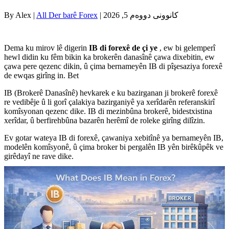
| کانوونی دووەم 5, 2026
All Der barê Forex
By Alex |
Dema ku mirov lê digerin
IB di forexê de çi ye
, ew bi gelemperî
hewl didin ku fêm bikin ka brokerên danasînê çawa dixebitin, ew
çawa pere qezenc dikin, û çima bernameyên IB di pîşesaziya forexê
de ewqas girîng in. Bet
IB (Brokerê Danasînê) hevkarek e ku bazirganan ji brokerê forexê
re vedibêje û li gorî çalakiya bazirganiyê ya xerîdarên referanskirî
komîsyonan qezenc dike. IB di mezinbûna brokerê, bidestxistina
xerîdar, û berfirehbûna bazarên herêmî de roleke girîng dilîzin.
Ev gotar wateya IB di forexê, çawaniya xebitînê ya bernameyên IB,
modelên komîsyonê, û çima broker bi pergalên IB yên birêkûpêk ve
girêdayî ne rave dike.