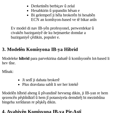
Derketinên berbiçav û zelal
Hesabkirin û şopandin hêsan e
Bi gelemperî ji hêla brokerên bi hesabên
ECN an komîsyon-based ve tê bikar anîn
Ev model di nav IB-yên profesyonel, perwerdekar û
civakên bazirganiyê de ku hejmareke domdar a
bazirganiyê çêdikin, populer e.
3. Modelên Komîsyona IB-ya Hibrid
Modeleke
hibrid
para parvekirina dahatê û komîsyonên lot-based li
hev tîne.
Mînak:
Ji sedî ji dahata brokerê
Plus dravdana sabît li ser her lotekê
Modelên hîbrid aheng û pîvandinê hevseng dikin, ji IB-yan re hem
qezencên pêşbînîkirî û hem jî potansiyela demdirêj bi mezinbûna
bingeha xerîdaran re pêşkêş dikin.
4. Avahiyên Komîsyona IB-ya Pir-Astî