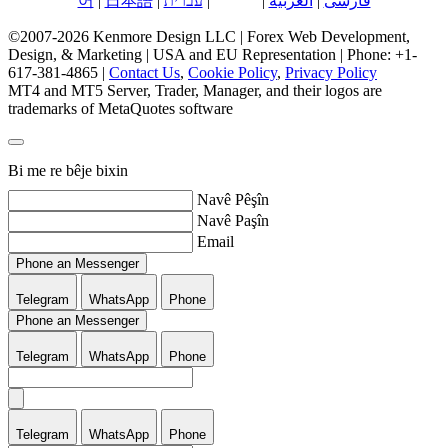
فارسی
|
العربية
|
کوردی
|
עברית
|
日本語
|
어
©2007-2026 Kenmore Design LLC | Forex Web Development,
Design, & Marketing | USA and EU Representation | Phone: +1-
617-381-4865 |
Contact Us
,
Cookie Policy
,
Privacy Policy
MT4 and MT5 Server, Trader, Manager, and their logos are
trademarks of MetaQuotes software
Bi me re bêje bixin
Navê Pêşîn
Navê Paşîn
Email
Phone an Messenger
Telegram
WhatsApp
Phone
Phone an Messenger
Telegram
WhatsApp
Phone
Telegram
WhatsApp
Phone