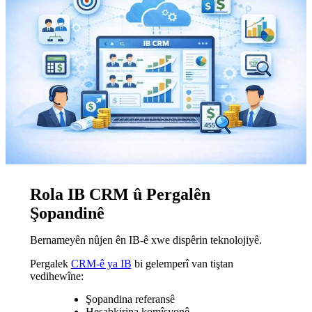
Rola IB CRM û Pergalên
Şopandinê
Bernameyên nûjen ên IB-ê xwe dispêrin teknolojiyê.
Pergalek
CRM-ê ya IB
bi gelemperî van tiştan
vedihewîne:
Şopandina referansê
Hesabkirina komîsyonê