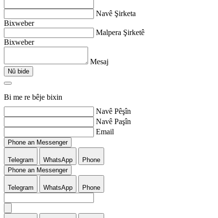
Navê Şirketa
Bixweber
Malpera Şirketê
Bixweber
Mesaj
Nû bide
Bi me re bêje bixin
Navê Pêşîn
Navê Paşîn
Email
Phone an Messenger
Telegram
WhatsApp
Phone
Phone an Messenger
Telegram
WhatsApp
Phone