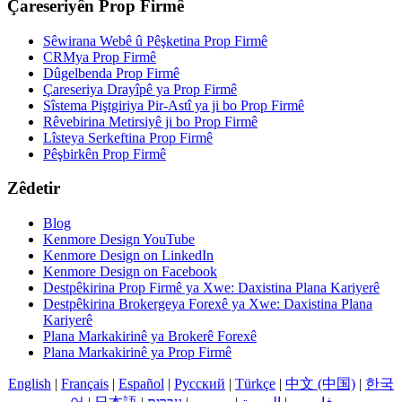
Çareseriyên Prop Firmê
Sêwirana Webê û Pêşketina Prop Firmê
CRMya Prop Firmê
Dûgelbenda Prop Firmê
Çareseriya Drayîpê ya Prop Firmê
Sîstema Piştgiriya Pir-Astî ya ji bo Prop Firmê
Rêvebirina Metirsiyê ji bo Prop Firmê
Lîsteya Serkeftina Prop Firmê
Pêşbirkên Prop Firmê
Zêdetir
Blog
Kenmore Design YouTube
Kenmore Design on LinkedIn
Kenmore Design on Facebook
Destpêkirina Prop Firmê ya Xwe: Daxistina Plana Kariyerê
Destpêkirina Brokergeya Forexê ya Xwe: Daxistina Plana
Kariyerê
Plana Markakirinê ya Brokerê Forexê
Plana Markakirinê ya Prop Firmê
English
|
Français
|
Español
|
Русский
|
Türkçe
|
中文 (中国)
|
한국