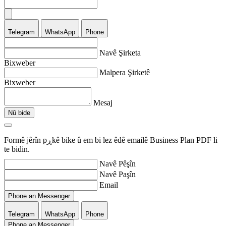
Telegram
WhatsApp
Phone
Navê Şirketa
Bixweber
Malpera Şirketê
Bixweber
Mesaj
Nû bide
Formê jêrîn pڕkê bike û em bi lez êdê emailê Business Plan PDF li
te bidin.
Navê Pêşîn
Navê Paşîn
Email
Phone an Messenger
Telegram
WhatsApp
Phone
Phone an Messenger