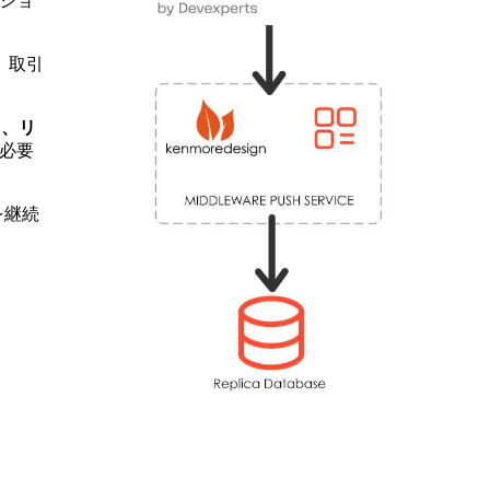
ーショ
、取引
り、リ
を必要
を継続