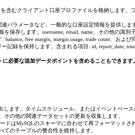
イアント口座プロファイルを格納します。フィールドには id, use
関連パラメータなど、一般的な口座設定情報を提供しま
します。username, email, name、その他の識
e, free margin, margin usage, trade co
まれる項目: id, report_date, total_volume, end-o
ロジェクトに必要な追加データポイントを含めることもできます
PIを呼び出します。タイムスケジュール、またはイベント
、その他の関連データセットの更新を収集します。
レコードはMySQLのスキーマに合わせて再フォーマット
べてのテーブルの整合性を維持します。