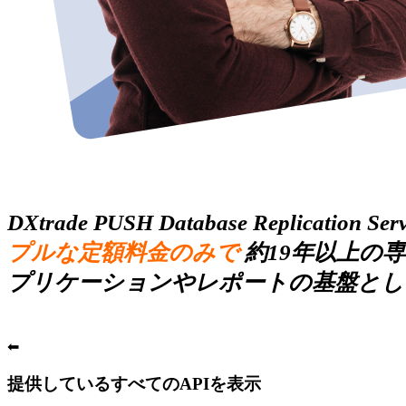
DXtrade PUSH Database Replication Serv
プルな定額料金のみで
約19年以上の
プリケーションやレポートの基盤とし
⬅
提供しているすべてのAPIを表示