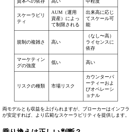
資本への依存
高い
中程度
AUM（運用
出来高に応じ
スケーラビリ
資産）によっ
てスケール可
ティ
て制限される
能
（なし〜高）
規制の複雑さ
高い
ライセンスに
依存
マーケティン
低い
高い
グの強度
カウンターパ
ーティーおよ
リスクの種類
市場リスク
びオペレーシ
ョナル
両モデルとも収益を上げられますが、ブローカーはインフラ
が安定すれば、より広範なスケーラビリティを提供します。
乗り換えは正しい判断？