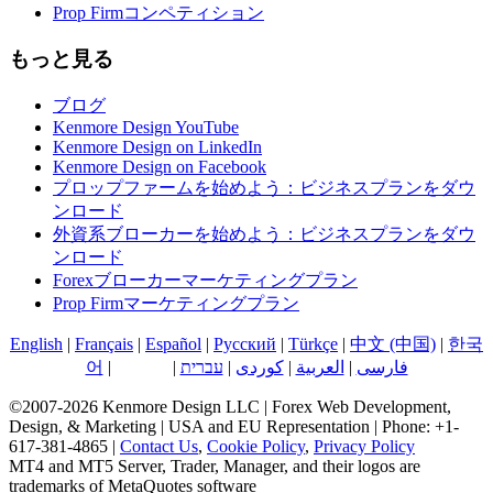
Prop Firmコンペティション
もっと見る
ブログ
Kenmore Design YouTube
Kenmore Design on LinkedIn
Kenmore Design on Facebook
プロップファームを始めよう：ビジネスプランをダウ
ンロード
外資系ブローカーを始めよう：ビジネスプランをダウ
ンロード
Forexブローカーマーケティングプラン
Prop Firmマーケティングプラン
English
|
Français
|
Español
|
Русский
|
Türkçe
|
中文 (中国)
|
한국
어
|
日本語
|
עברית
|
کوردی
|
العربية
|
فارسی
©2007-2026 Kenmore Design LLC | Forex Web Development,
Design, & Marketing | USA and EU Representation | Phone: +1-
617-381-4865 |
Contact Us
,
Cookie Policy
,
Privacy Policy
MT4 and MT5 Server, Trader, Manager, and their logos are
trademarks of MetaQuotes software