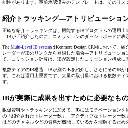
能性があります。事前承認済みのテンプレートは、そのリス
紹介トラッキング—アトリビューショ
正確な紹介トラッキングは、機能するIBプログラムの運用上
—IBが「紹介したのに、コミッションのダッシュボードに表
The
Multi-Level IB system
はKenmore Design CRM
レーダーがIBのリンクから登録した場合—アトリビューショ
て、コミッション計算は、IBが設定したコミッション構成
複数ティアのIB構造—IBが別のIBを紹介し、さらにその
す。これは運用上重要です。大量の取引量における複数ティ
す。
IBが実際に成果を出すために必要なも
販促資料やトラッキングに加えて、IBにはモチベーション
の「紹介されたトレーダー数」「アクティブなトレーダー数」
はどのチャネルやどの資料が機能しているかを理解するため