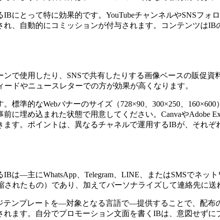
Bにとって特に効果的です。YouTubeチャンネルやSNSフ
され、自動的にコミッションが付与されます。コンテンツはIB
ーンで使用したり、SNSで共有したりする画像ベースの販促
フィードやニュースレターでの方が効果が高くなります。
的なWebバナーのサイズ（728×90、300×250、160
に埋め込まれた状態で用意してください。CanvaやAdobe E
きます。ポイントは、異なるチャネルで運用するIBが、それぞ
—主にWhatsApp、Telegram、LINE、またはSMS
短縮されたもの）であり、加えてパーソナライズして連絡先に送
みのメッセージテンプレートを—対象となる言語で—提供することで
されます。自分でプロモーション文面を書くIBは、意図せずに