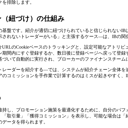
クを排除します。
ン（紐づけ）の仕組み
の基盤です。紹介が適切に紐づけられていると信じられないI
示されないトレーダーがいる」と主張するケース—は、IBの関
において、紹介URLのCookieベースのトラッキングと、設定可能
ン期間内にすぐ登録するか、数日後に登録ページへ戻って登録
に基づいて自動的に実行され、ブローカーのファイナンスチーム
IBがトレーダーを紹介する—では、システムが紹介チェーン全体
アのコミッションを手作業で計算するのはミスが起きやすく、I
の
を維持し、プロモーション施策を最適化するために、自分のパフ
「取引量」「獲得コミッション」を表示し、可能な場合は「紹
のデータを得られます。