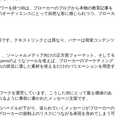
ォロワーを持つIBは、ブローカーのブログから本物の教育記事を
のオーディエンスにとって自然な形に感じられつつ、ブローカ
資料です。テキストリンクとは異なり、バナーは視覚コンテンツ
×600）、ソーシャルメディア向けの正方形フォーマット、そしてモ
xpressのようなツールを使えば、ブローカーのマーケティング
れの状況に適した素材を使えるだけのバリエーションを用意す
でネットワークを運営しています。こうしたIBにとって最も価値のあ
れるように事前に書かれたメッセージ文面です。
、配布のハードルが下がり、送られていくメッセージがブローカーの
ブローカーの規制上のリスクにつながる表現を含めてしまう可