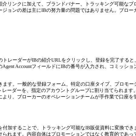
紹介リンクに加えて、ブランドバナー、トラッキング可能なブ
ージョンの差は主にIBの努力量の問題ではありません。ブロー
のトレーダーがIBの紹介URLをクリックし、登録を完了すると
gent AccountフィールドにIBの番号が入力され、コミ
できます。一般的な登録フォーム、特定の口座タイプ、プロモー
リンクから登録したトレーダーを、指定のアカウントグループに割り当て
により、ブローカーのオペレーションチームが手作業で口座を管
を付加することで、トラッキング可能なIB販促資料に変換でき
づけられます。内容自体はプロモーションではなく教育的であっ