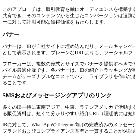
このアプローチは、取引教育を軸にオーディエンスを構築するI
共有でき、そのコンテンツから生じたコンバージョンは追跡
ーに対して計測可能な獲得価値をもたらします。
バナー
バナーは、IBが自社サイトに埋め込んだり、メールキャンペ
として表示されます。プレーンなURLよりも、ソーシャル
ブローカーは、複数の形式とサイズでバナーを提供すべきです。標準
バイル最適化版です。各バナーは、IBの紹介トラッキングが事前
チームがリーズナブルなコストでバナ―ライブラリを作成で
ることです。
SMSおよびメッセージングアプリのリンク
多くのIB—特に東南アジア、中東、ラテンアメリカで活動するIBは
る販促資料は、短くて分かりやすい紹介URL（理想的には
IBに対して、WhatsAppやTelegram向けの完成済
ブランドおよびコンプライアンス基準と一貫することが保証