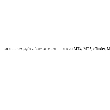
תוכנת Prop Firm שלנו מכסה את כל המודולים שחברה רצינית צריכה כשהיא פועלת במקביל על פני כמה פלטפורמות מסחר — MT4, MT5, cTrader, Match-Trader, DXtrade ואחרות — ומבטיחה שכל מחלקה, מסיכונים ועד