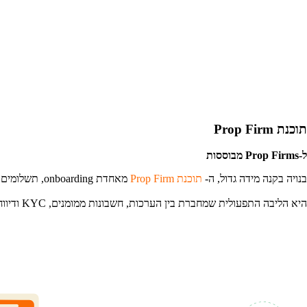
תוכנת Prop Firm
ל-Prop Firms מבוססות
בנויה בקנה מידה גדול, ה-
תוכנת Prop Firm
מאחדת onboarding, תשלומים, סיכונים ותשלומים יוצאים across desks and regions.
היא הליבה התפעולית שמחברת בין הערכות, חשבונות ממומנים, KYC ודיווח—בדיוק מה שצוותים בוגרים מצפים מ-