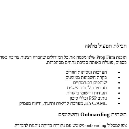
חבילת תפעול מלאה
כספים, פועלת באותה סביבת נתונים מסונכרנת.
הערכות וניסיונות חוזרים
בקרת חשבונות ממומנים
שותפים רב-רמתיים
תחרויות ולוחות הישגים
תעודות ורישומי ביקורת
ניתוב PSP וכללי סיכון
KYC/AML, מערכת קריאות ותיעוד, ודיווח מעמיק
תשתית Onboarding ותשלומים
צפו למסלול onboarding מלוטש עם נקודות בדיקה ניתנות להגדרה: