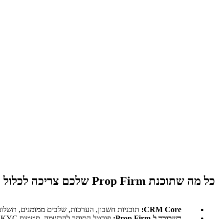
כל מה שתוכנת Prop Firm שלכם צריכה לכלול
CRM Core:
תוכניות חשבון, הערכות, שלבים ממומנים, תשלומ
דשבורד ל-Prop Firm:
פורטל הסוחר להרשמה, סטטוס KYC, הערכות, ביצועים, תעודות וכרטיסים —