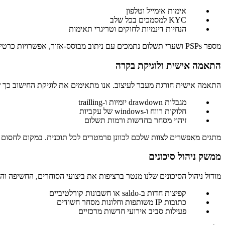
אימות אימייל וטלפון
KYC למסמכים בכל שלב
הנחיות דינמיות לחוקים וטריגרי תאימות
מספר PSPs ושערי תשלום נתמכים עם ניתוב מבוסס-אזור, אפשרויות כרטיס, קריפטו ובנק, משיכות אוטומטיות והתאמות. תהליך הרכישה של
התאמה אישית ולוגיקת בקרה
התאמה אישית חורגת מעבר לעיצוב. אנו מתאימים את לוגיקת החישוב כך 
מגבלות drawdown יומיות ו-trailling
חלוקות רווח ו-windows של עקביות
זיהוי מסחר בחדשות ורמות תשלום
מתגים מאפשרים לצוות שלכם לכוונן פרמטרים לכל תוכנית. במקום לחסום 
ממשק ניהול סיכונים
מודול ניהול הסיכונים שלנו מנטר ברציפות את ביצועי הסוחרים, החשיפה ו
קפיצות חדות ב-saldo או חשבונות קורלטיביים
כתובות IP משותפות וחלונות מסחר חשודים
פעילות סביב אירועי חדשות מרכזיים