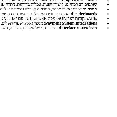
שותפים רב-רמתיים:
קישורי הפניה, עמלות מדורגות, ניתוחי IB ודוחות לייצוא —
תחרויות:
יצירת אתגרי מסחר, תחרויות הערכה ותגמול לבעלי ה
Leaderboards:
הצגת הסוחרים המובילים, החשבונות הממומני
APIs:
נקודות קצה JSON מסוג PULL/PUSH עבור MT4/MT5, cTrader, Match-Trader, DXtrade, בנוסף ל-webhooks עבור תשלומים ואירועים —
Payment System Integrations:
מספר PSPs ושערי תשלום, ניתוב מבוסס-אזור, אפשרויות כרטיס/קריפטו/בנק, משיכות אוטומטיות והתאמה חשבונאית המותאמות למודלים של prop firm —
ניהול סיכונים Interface:
ניטור רציף של עקביות, חשיפה, חשבונות קשורים, IP/מכשירים ופעילות בזמן האירוע עם 