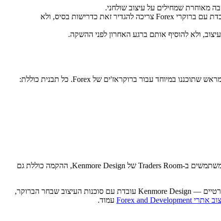
— HTTPS הוא חובה, ו-Cloudflare או CDN מקביל הם סטנדרט להגנת DDoS ולביצועים גלובליים. כל חברת עיצוב אתרים שעובדת עם ברוקרי Forex צריכה להגדיר זאת כדרישות בסיס, ולא
הקמת התבנית כוללת החלפת לוגו, עדכוני שם החברה בכל האתר, התאמות קטנות במסגרת מוגדרת, והדרכה ל-WordPress CMS. עבור ברוקראז'ים המשתמשים ב-Traders Room של Kenmore Design, ההקמה כוללת גם
עבור ברוקראז'ים הזקוקים לעיצוב מותאם אישית מלא — פריסות ספציפיות לאזור, חוויית משתמש ייעודית, או אינטגרציה עם כלים צד שלישי לא סטנדרטיים — Kenmore Design עובדת עם סוכנות העיצוב שבחר הברוקר,
תרי Forex and Development
עמוד.