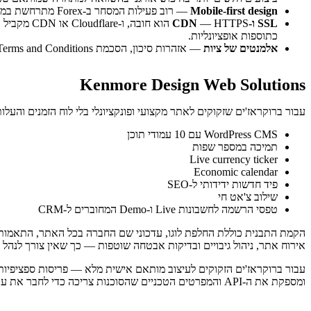
Mobile-first design
— רוב פעילות המסחר ב-Forex מתרחשת במכשירים ניידים ברוב השווקים. חוויית המובייל חייבת להיות עדיפות, ולא מחשבה מאוחרת שמחילים על עיצוב שולחני.
SSL ו-CDN
כתוספות אופציונליות.
אלמנטים של ציות
— אזהרות סיכון, הסכמת cookies, Terms and Conditions, וגילויי סטטוס רגולטורי צריכים להיות משולבים בארכיטקטורת העיצוב, ולא להוסיף אותם ברגע האחרון לפני ההשקה.
Kenmore Design Web Solutions
עבור ברוקראז'ים שזקוקים לאתר מקצועי ופונקציונלי בלי לוח הזמנים והעלות של פיתוח מותאם אישית מלא, Kenmore Design מספקת תבניות מוכנות מר
WordPress CMS עם 10 עמודי תוכן
תמיכה במספר שפות
Live currency ticker
Economic calendar
פיד חדשות ידידותי ל-SEO
שילוב צ'אט חי
טפסי הרשמה לחשבונות Live ו-Demo המחוברים ל-CRM
אירוח אתר, ניהול גיבויים ובדיקות אבטחה שוטפות — כך שאין צורך לנהל 
ומספקת את ה-API והמפרטים הטכניים שהסוכנות צריכה כדי לחבר את עבודת ה-front-end שלה ל-back end של ה-CRM. פרטים מלאים זמינים ב-