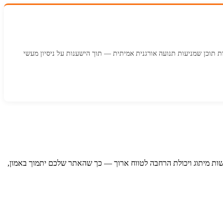
 מ-12 שנות ניסיון ב-SEO ובצמיחה. כותב על שיווק ברוקראז' Forex, אסטרטגיית SEO, גיוס IB, ובניית מערכות תוכן שמניעות תנועה אורגנית אמיתית — תוך הישענות על ניסיון מעשי
 עדיפויות בעיצוב, ציפיות אזוריות, דרישות מיתוג ויכולת הרחבה לטווח ארוך — כך שהאתר שלכם יתמוך באמון,