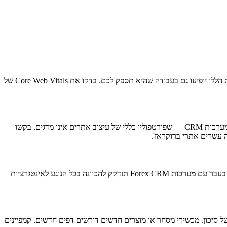
האתר של חברת עיצוב האתרים הוא הראיה הישירה ביותר ליכולותיה. אם הוא מיושן, נטען באיטיות, או חסרים בו אותות אמון בסיסיים, סביר שהבעיות הללו יופיעו גם בעבודה שהיא תספק לכם. בדקו את Core Web Vitals של
לעיצוב אתרי שירותים פיננסיים יש דרישות ספציפיות — אותות אמון, דיסקליימרים רגולטוריים, מבנה שמודע לדרישות ציות, שילוב עם טפסי הרשמה ומערכות CRM — שפורטפוליו כללי של עיצוב אתרים אינו מדגים. בקשו
ול-CRM דרך טפסי הרשמה, קישורי התחברות ואינטגרציות API. חברת עיצוב שלא עבדה בעבר עם מערכות Forex CRM תזדקק להכוונה בכל הנוגע לאינטגרציות
ל סיכון. מכשירי מסחר או מוצרים חדשים דורשים דפים חדשים. קמפיינים