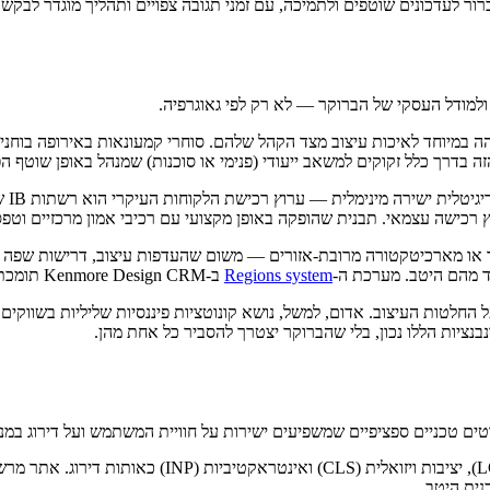
ור לעדכונים שוטפים ולתמיכה, עם זמני תגובה צפויים ותהליך מוגדר לבקשות
למודל העסקי של הברוקר — לא רק לפי גאוגרפיה.
הה במיוחד לאיכות עיצוב מצד הקהל שלהם. סוחרי קמעונאות באירופה בוחני
ה בדרך כלל זקוקים למשאב ייעודי (פנימי או סוכנות) שמנהל באופן שוטף הפ
בשוו
 רכישה עצמאי. תבנית שהופקה באופן מקצועי עם רכיבי אמון מרכזיים וטפ
 או מארכיטקטורה מרובת-אזורים — משום שהעדפות עיצוב, דרישות שפה ודריש
ד מהם היטב. מערכת ה-
Regions system
ב-Kenmore Design CRM תומכת בפריסות מרובות-מותגים ומרובות-אזורים מתוך התקנת ניהול אחת.
 החלטות העיצוב. אדום, למשל, נושא קונוטציות פיננסיות שליליות בשווק
נציות הללו נכון, בלי שהברוקר יצטרך להסביר כל אחת מהן.
ית היטב.