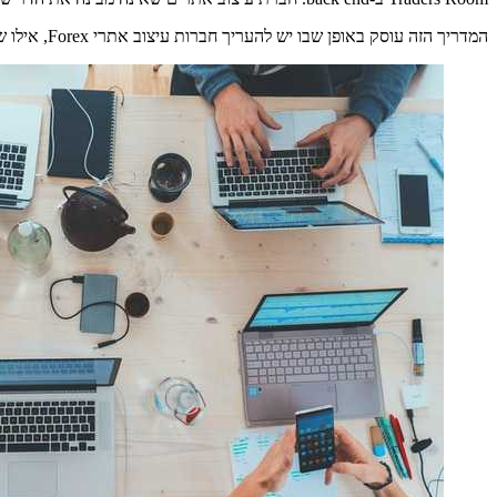
המדריך הזה עוסק באופן שבו יש להעריך חברות עיצוב אתרי Forex, אילו שיקולים אזוריים ומודלי עסק משפיעים על הגישה הנכונה, ומה Kenmore Design מספקת לברוקראז'ים בשלבים שונים.