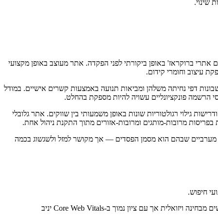
 שינוי.
ם אתרי ברוקראז' באופן ביקורתי לפני הפקדה. אתר מעוצב באופן מקצועי
קת עיצוב וחומרי קידום.
קים מתפתחים פועלים לעיתים קרובות עם נוכחות דיגיטלית ישירה מינימלית — ערוץ רכישת הלקוחות העיקרי הוא רשתות IB שבונות דפי נחיתה משלהן ומביאות תנועה באמצעות קשרים אישיים. במודל
סי הרשמה פונקציונליים עשויה להיות מספקת בהחלט.
ות גילוי רגולטוריות שונות באופן משמעותי בין שווקים. אתר גלובלי
ים מערביים שבהם הוא מסמן הפסדים — אך מקושר למזל ולשגשוג בכמה
— Google משתמשת במהירות טעינת הדף (LCP), יציבות ויזואלית (CLS) ואינטראקטיביות (INP) כאותות דירוג. אתר מרשים מבחינה ויזואלית אך עם ציון נמוך ב-Core Web Vitals יניב