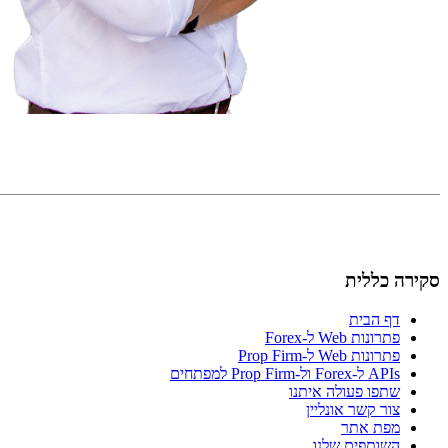
סקירה כללית
דף הבית
פתרונות Web ל-Forex
פתרונות Web ל-Prop Firm
APIs ל-Forex ול-Prop Firm למפתחים
שתפו פעולה איתנו
צור קשר אונליין
מפת אתר
השותפים שלנו