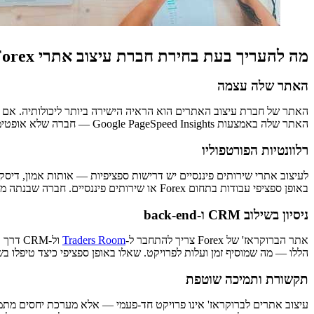
מה להעריך בעת בחירת חברת עיצוב אתרי Forex
האתר שלה עצמה
האתר שלה באמצעות Google PageSpeed Insights — חברה שלא אופטימיזציה את האתר שלה עצמה לביצועים סביר שלא תעדיף זאת עבור שלכם.
רלוונטיות הפורטפוליו
באופן ספציפי עבודות בתחום Forex או שירותים פיננסיים. חברה שבנתה מאה אתרי e-commerce ואתר ברוקראז' אחד היא הצעה שונה מחברה שבנתה עשרים אתרי ברוקראז'.
ניסיון בשילוב CRM ו-back-end
אתר הברוקראז' של Forex צריך להתחבר ל-
Traders Room
הללו — מה שמוסיף זמן ועלות לפרויקט. שאלו באופן ספציפי כיצד טיפלו בשילוב CRM ופלטפורמות מסחר בפרויקטים 
תקשורת ותמיכה שוטפת
עיצוב אתרים לברוקראז' אינו פרויקט חד-פעמי — אלא מערכת יחסים מתמשכ