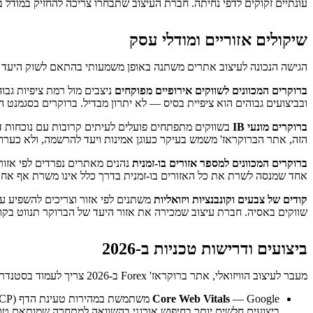
עונתיים זקוקים לדפי נחיתה. חברת העיצוב שתבחרו צריכה להחזיק במודל בר
שיקולים אזוריים ומודלי עסק
הגישה הנכונה לעיצוב אתרים משתנה באופן משמעותי בהתאם לשוק היעד ו
ברוקרים המכוונים לשווקים אירופיים מפוקחים
ניצבים מול רמת ציפיות גבו
ובביצועים גבוהים הוא ציפיית בסיס — לא יתרון מבדיל. ברוקרים בסגמנט הז
ברוקרים מונעי IB
הזה, אתר הברוקראז' משמש בעיקר כעוגן אמינות ויעד להרשמה, ולא כערוץ
ברוקרים המכוונים למספר אזורים בו-זמנית
נהנים מאתרים נפרדים לפי אזור
אחד שמנסה לשרת את כל האזורים בו-זמנית בדרך כלל אינו משרת אף אח
קודים של צבעים וקונבנציות ויזואליות
משתנים לפי אזור וצריכים להשפיע על
שווקים באסיה. חברת עיצוב שמכירה את אזור היעד של הברוקר תנווט בקונב
ביצועים ודרישות טכניות ב-2026
מעבר לעיצוב הוויזואלי, אתר ברוקראז' Forex ב-2026 צריך לעמוד בסטנדרטים טכניים ספציפיים שמשפיעים ישירות על חוויית המשתמש ועל דירוג במנועי חיפוש.
Core Web Vitals
ביצועים חלשים יותר בחיפוש אורגני בהשוואה למתחרה שמותאם טכנ