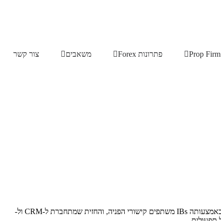
פתרונות Forex
משאבים
צור קשר
ההחלטה על עיצוב האתר עבור ברוקראז' Forex אינה בחירה אסתטית בלבד. האתר הוא אות האמון הראשון שסוחר פוטנציאלי מעריך, הפלטפורמה שבאמצעותה IBs משתפים קישורי הפניה, והחזית שמתחברת ל-CRM ול-