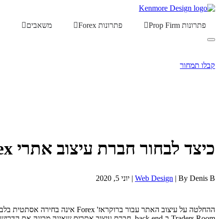
פתרונות Prop Firm
פתרונות Forex
משאבים
קבלו תמחור
כיצד לבחור חברת עיצוב אתרי Forex
By Denis B |
Web Design
| יוני 5, 2020
Traders Room ב-back end. חברת עיצוב אתרים שאינה מבינה את הדרישות הפונקציונליות הללו תספק אתר שנראה מקצועי מבחינה ויזואלית אך נכשל תפעולית.